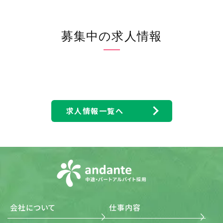
報保護マネジメントシステムを着実に実施します。更に、維
持し、継続的に改善します。
(2) 個人情報の収集・利用・提供および目的外利用の禁止
当社は、事業活動において、個人情報をお預かりしている
募集中の求人情報
ことを考慮し、それぞれの業務実態に応じた個人情報保護
のための管理体制を確立すると共に、個人情報の収集、利
用、提供において所定の規則に従い適切に取扱います。ま
た、目的外利用は行わない、およびそのための措置を講じ
ます。
(3) 安全対策の実施並びに是正 当社は、個人情報の正確性
および安全性を確保するため、情報セキュリティに関する
諸規則に則り、個人情報へのアクセス管理、個人情報の持
求人情報一覧へ
ち出し手段の制限、外部からの不正アクセスの防止等の対
策を実施し、個人情報の漏洩、滅失またはき損の防止に努
めます。 また、安全対策上の問題が確認された場合など、
その原因を特定し、是正措置を講じます。
(4) 法令・規範の遵守 当社は、個人情報の取扱いに関する
法令、国が定める指針その他の規範を遵守します。また、当
社の個人情報管理規則を、これらの法令および指針その
他の規範に適合させます。
(5) 個人情報に関する本人の権利尊重 当社は、個人情報に
関して本人から情報の開示、訂正もしくは削除、または利
用もしくは提供の拒否を求められたとき、および苦情、相談
会社について
仕事内容
の申し出を受けたときは、個人情報に関する本人の権利を
尊重し、誠意をもって対応します。