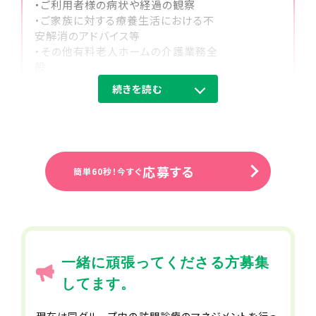
・ご利用者様の病状や経過の観察
・ご家族に対する療養生活における不
安解消のアドバイス等
・その他有料老人ホームの介護業務全
般
続きを読む
住所（勤務地）
神奈川県相模原市中央区田名2694-1
勤務先住所
応募する
簡単60秒！今すぐ
神奈川県相模原市中央区田名2694-1
事業所名
ナーシングホームパセリ相模原田名
一緒に頑張ってくださる方募集
給与
してます。
月給38万～
現在は同グループ内の訪問診療のマネジメントを行っ