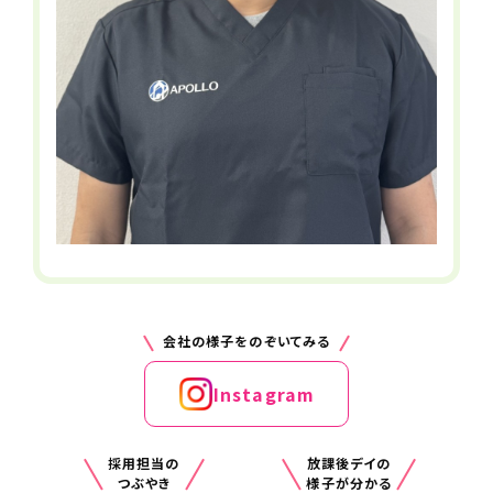
加入保険
社会保険完備（雇用・労災・健康・厚生
年金）
※法定通り
受動喫煙防止措置事項
全社全面禁煙
契約期間
無期
※定年66歳
会社の様子をのぞいてみる
休日・休暇
Instagram
希望に基づくシフト制
採用担当の
放課後デイの
必要資格・免許等
つぶやき
様子が分かる