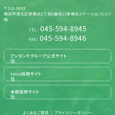
5. 個人情報の取扱い方針 (取得・利用目的、
〒222-0033
第三者提供)
横浜市港北区新横浜2丁目6番地13新横浜ステーションビル7
当社は、当社が展開する様々な事業活動に関して、個人情報
階
を各号の目的の達成に必要な範囲でのみ取得し、利用する
045-594-8945
ものとします。また、ご本人さまに個人情報を提供いただく場
TEL：
合には事前にその使用目的を明示し、ご本人さまに同意をい
ただくものとします。 当社は、特定の条件のものを除き、あら
045-594-8946
FAX：
かじめご本人さまの事前の同意を得ないで、ご本人さまの個
人情報を第三者に提供しません。 当社は、当社のグループ会
社と共同して事業活動を行う場合に必要となる、お名前並び
に職場およびご自宅の住所、電話番号、FAX番号、電子メー
アンダンテグループ公式サイト
ルアドレス等のご本人さまの個人情報につき、当該グループ
会社に提供することがあります。
toiro採用サイト
【その他詳細】
6. 個人情報の開示等の請求、または苦情のお
申し出
本部採用サイト
当社が保有しているご本人さまの個人情報について、開示、
訂正、追加、削除、利用停止、第三者提供の停止、若しくは利
用目的の通知(以下「開示等」といいます。)を請求される場合
または苦情をお申し出になる場合は、所定の手続きに則り請
よくあるご質問
プライバシーポリシー