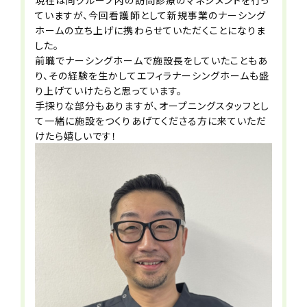
交通費
ていますが、今回看護師として新規事業のナーシング
支給※規定あり
ホームの立ち上げに携わらせていただくことになりま
した。
前職でナーシングホームで施設長をしていたこともあ
手当
り、その経験を生かしてエフィラナーシングホームも盛
社会保険完備（雇用・労災・健康・厚生
り上げていけたらと思っています。
年金）
手探りな部分もありますが、オープニングスタッフとし
※法定通り
て一緒に施設をつくりあげてくださる方に来ていただ
けたら嬉しいです！
雇用形態
正社員
勤務時間（勤務体系）
9:00-18:00（休憩60分）
待遇・福利厚生
■駐車場有
■資格取得支援制度あり
■研修制度あり