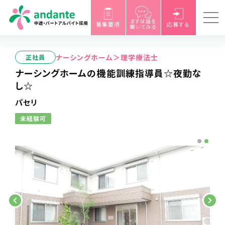
まずは話を
募集要項
応募する
聞いてみる
ナーシングホーム＞理学療法士
正社員
ナーシングホームの機能訓練指導員☆夜勤な
し☆
パセリ
未経験可