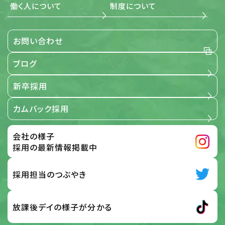
働く人について
制度について
3. 適用範囲
お問い合わせ
当社が事業で取扱う全ての個人情報に関する取扱いを定め
るものです。
ブログ
【適用範囲】
新卒採用
4. 個人情報保護の取組み
カムバック採用
当社は、「個人情報保護に関する当社の考え方」および「個人
情報保護方針」に基づき、個人情報を取り扱っている部門ご
とに管理責任者を設置し、個人情報について細心の注意と
会社の様子
最大限の努力をもって、保護、管理を行っております。 この取
扱い要旨において「個人情報」とは、次の各号に該当する情
採用の最新情報掲載中
報のうち、ご本人さまを識別することができる情報をいうも
のとします。 応募サイト、お問い合わせフォーム、メール、その
他の方法で入力され、ご本人さまから当社に提供された情
採用担当のつぶやき
報 前号の他、当社がご本人さまから提供を受けた情報 及
び、全従業員から提供された情報
放課後デイの様子が分かる
【個人情報】