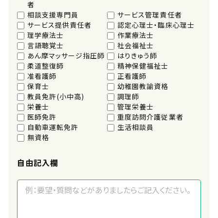
者
相談支援専門員
サービス管理責任者
サービス提供責任者
認定心理士・臨床心理士
理学療法士
作業療法士
言語聴覚士
社会福祉士
あん摩マッサージ指圧師
はりきゅう師
柔道整復師
精神保健福祉士
准看護師
正看護師
保育士
幼稚園教諭資格
教員免許(小中高)
調理師
栄養士
管理栄養士
医師免許
重度訪問介護従業者
自動車運転免許
生活相談員
無資格
自由記入欄