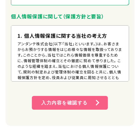
個人情報保護に関して（保護方針と要旨）
1. 個人情報保護に関する当社の考え方
アンダンテ株式会社(以下「当社」といいます。)は、お客さま
からお預かりする情報をはじめ様々な情報を取扱っておりま
す。このことから、当社ではこれら情報価値を尊重するため
に、情報管理体制の確立とその徹底に努めて参りました。 こ
のような経緯を踏まえ、当社における個人情報保護につい
て、規則の制定および管理体制の確立を図ると共に、個人情
報保護方針を定め、役員および従業員に周知させるととも
に、一般の方が、容易に入手できる措置を講じるものとしま
す。 そして、この方針に従い個人情報の適切な保護に努めま
す。
入力内容を確認する
2. 個人情報保護方針
(1) 個人情報管理規則の策定および個人情報保護マネジメ
ントシステムの継続的改善 当社は、役員および従業員に
個人情報保護の重要性を認識させ、個人情報を適切に利
用し、保護するための個人情報管理規則を策定し、個人情