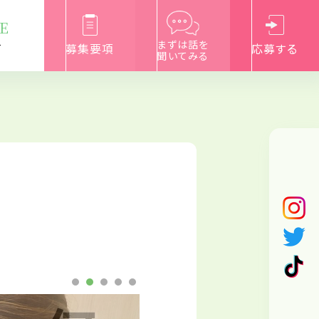
E
まずは話を
募集要項
応募する
て
聞いてみる