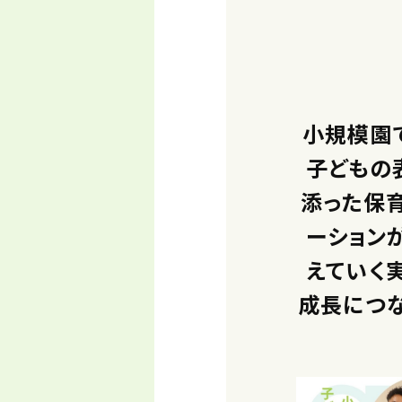
小規模園
子どもの
添った保育
ーション
えていく
成長につ