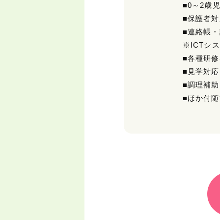
■0～2歳
■保護者対
■連絡帳
※ICTシ
■各種研
■見学対応
■調理補助
■ほか付