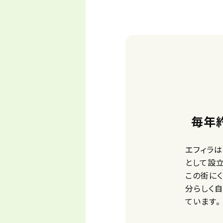
毎年
エフィラ
として設
この街に
分らしく
ています。