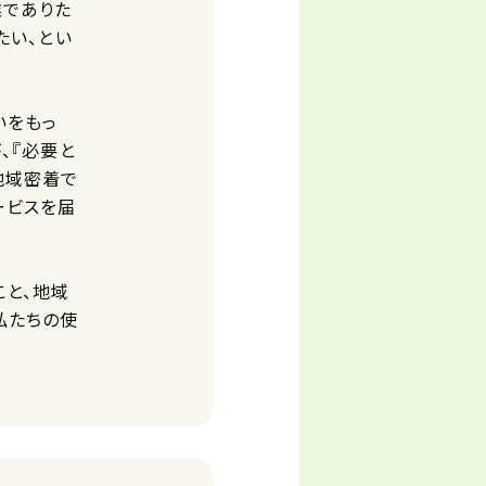
業でありた
たい、とい
いをもっ
、『必要と
地域密着で
ービスを届
こと、地域
私たちの使