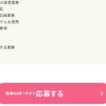
児の保育業務
応
・記録業務
ステムを使用
修参加
随する業務
応募する
簡単60秒！今すぐ