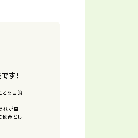
です！
ことを目的
ぞれが自
の使命とし