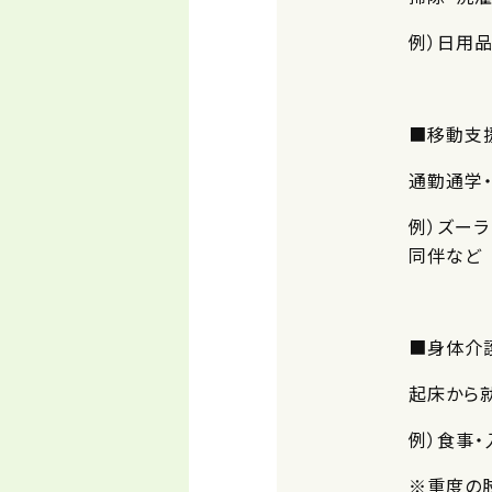
例）日用
■移動支
通勤通学
例）ズー
同伴など
■身体介
起床から
例）食事
※重度の