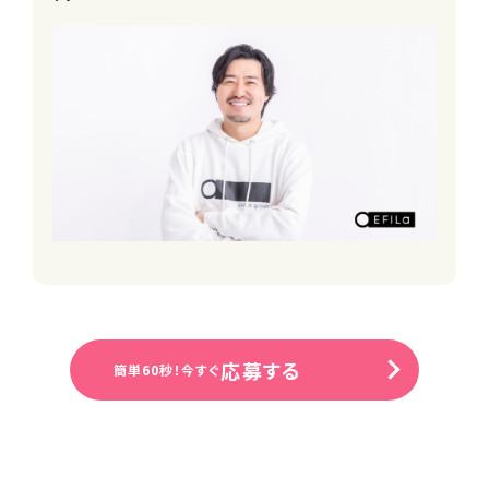
次面接⇒内定
※ご希望の方には、一次面接以降に事
業所の見学もご案内しております。
面接地
オンラインまたはエフィラグループ本社
(新横浜)
受付担当者
採用担当
URL
https://efila.co.jp/recruit_top/
応募する
簡単60秒！今すぐ