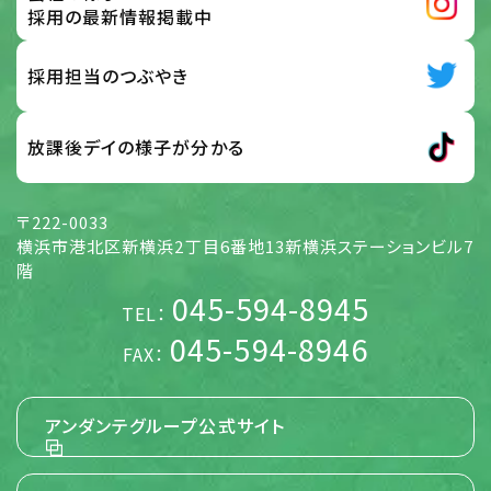
扱い要旨において「個人情報」とは、次の各号に該当する情
採用の最新情報掲載中
報のうち、ご本人さまを識別することができる情報をいうも
のとします。 応募サイト、お問い合わせフォーム、メール、その
他の方法で入力され、ご本人さまから当社に提供された情
採用担当のつぶやき
報 前号の他、当社がご本人さまから提供を受けた情報 及
び、全従業員から提供された情報
放課後デイの様子が分かる
【個人情報】
5. 個人情報の取扱い方針 (取得・利用目的、
〒222-0033
第三者提供)
横浜市港北区新横浜2丁目6番地13新横浜ステーションビル7
当社は、当社が展開する様々な事業活動に関して、個人情報
階
を各号の目的の達成に必要な範囲でのみ取得し、利用する
045-594-8945
ものとします。また、ご本人さまに個人情報を提供いただく場
TEL：
合には事前にその使用目的を明示し、ご本人さまに同意をい
ただくものとします。 当社は、特定の条件のものを除き、あら
045-594-8946
FAX：
かじめご本人さまの事前の同意を得ないで、ご本人さまの個
人情報を第三者に提供しません。 当社は、当社のグループ会
社と共同して事業活動を行う場合に必要となる、お名前並び
に職場およびご自宅の住所、電話番号、FAX番号、電子メー
アンダンテグループ公式サイト
ルアドレス等のご本人さまの個人情報につき、当該グループ
会社に提供することがあります。