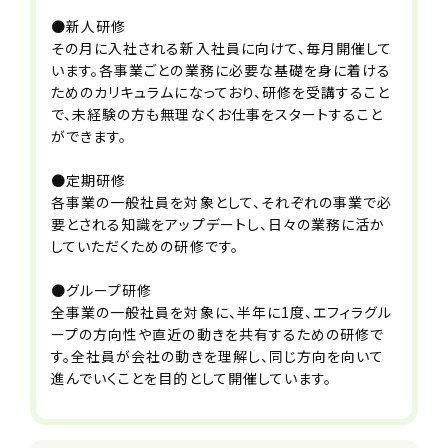
受動喫煙防止措置事項
●新人研修
その月に入社される新入社員に向けて、毎月開催して
全社全面禁煙
います。各事業ごとの業務に必要な基礎を身に着ける
ためのカリキュラムになっており、研修を受講すること
試用期間
で、未経験の方も無理なくお仕事をスタートすること
6ヶ月（条件変更なし）
ができます。
●定期研修
契約期間
各事業の一般社員を対象として、それぞれの事業で必
無期
要とされる知識をアップデートし、日々の業務に活か
※定年66歳
していただくための研修です。
休日・休暇
●グループ研修
«年間休120日以上休み»
全事業の一般社員を対象に、半年に1度、エフィラグル
■シフト制／月8～10日休み
ープの方向性や直近の動きを共有するための研修で
※希望休あり
す。全社員が会社の動きを理解し、同じ方向を向いて
■職種別特別休暇（13日間）
進んでいくことを目的として開催しています。
■年末年始休み
■有給休暇（法定通り）
■年末年始