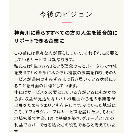
■産前産後休暇（取得実績あり）
■育児休業
今後のビジョン
■介護休業
■特別休暇（慶弔休暇を含む）
神奈川に暮らすすべての方の人生を総合的に
＼バースデー休暇や家族サービス休暇
サポートできる企業に
など独自の休暇を取り入れています／
この街には様々な人が暮らしていて、それぞれに必要と
必要資格・免許等
しているサービスは異なります。
私たちは『生ききる』という理念のもと、トータルで地域
【必須】
を支えていくために私たちは複数の事業を作り、そのサ
相談支援専門員の要件を満たす方
ービスが県内のすみずみまで行き届いている状態にす
※下記の両方を満たす方
ることを当面の目標としています。
■経験：直接支援・相談支援など
中にはサービスを必要としている方がいるにもかかわ
の業務における実務経験（３～１０年）
らず、収益が見込めないという理由から他の事業者が
■資格：相談支援従事者初任者研
出展をためらうエリアも存在します。そういった地域に
修を修了していること
こそ、エフィラグループはサービスを届けたい、それが
地域密着で神奈川県に基盤を築き、グループとしての
採用プロセス
利益でカバーできる私たちの役割であると考えていま
ご応募⇒一次面接(オンライン可)⇒二
す。