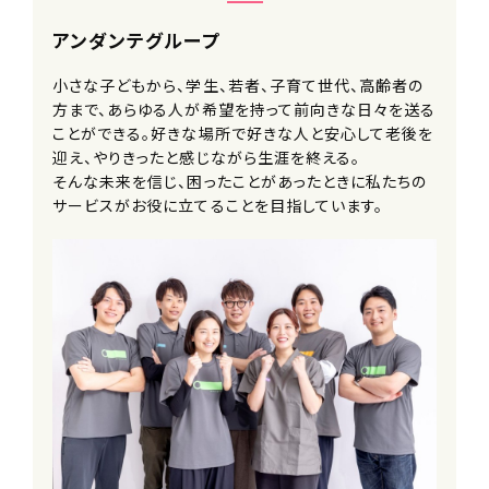
補足研修・実践研修）全額補助
アンダンテグループ
・関連資格全額補助
■キャリアコース選択制度
小さな子どもから、学生、若者、子育て世代、高齢者の
■メンター制度
方まで、あらゆる人が希望を持って前向きな日々を送る
■社内留学制度
ことができる。好きな場所で好きな人と安心して老後を
※他事業を経験しにいくことができま
迎え、やりきったと感じながら生涯を終える。
す
そんな未来を信じ、困ったことがあったときに私たちの
■社内公募制度
サービスがお役に立てることを目指しています。
■選択型人事制度(FA制度)
※個々の生活スタイルややりたいことに
合わせて転籍できます
■家族利用手当
■コミュニケーション費補助
■サークル活動支援制度
■スポーツ観戦チケット配布
■社員紹介制度
■永年勤続手当
■退職金制度
■結婚・出産祝い金
■自社保育園無料利用制度