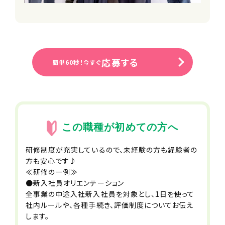
※一部時間無料対象外・空きがない場
合あり
■バレンタイン・お歳暮・お中元等贈り
物禁止ルール
■パワハラ禁止ルール
■職場相談窓口
応募する
簡単60秒！今すぐ
■社会保険完備（雇用・労災・健康・厚
生年金）
■健康診断
■インフルエンザ予防接種補助制度
■遠方者引越費用負担制度
※こちらのサイトから求人にご応募い
この職種が初めての方へ
ただいた方限定
研修制度が充実しているので、未経験の方も経験者の
方も安心です♪
加入保険
≪研修の一例≫
・雇用保険
●新入社員オリエンテーション
・厚生年金保険
全事業の中途入社新入社員を対象とし、1日を使って
・健康保険
社内ルールや、各種手続き、評価制度についてお伝え
・労災保険
します。