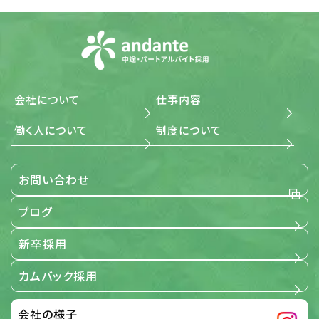
その原因を特定し、是正措置を講じます。
(4) 法令・規範の遵守 当社は、個人情報の取扱いに関する
法令、国が定める指針その他の規範を遵守します。また、当
社の個人情報管理規則を、これらの法令および指針その
他の規範に適合させます。
(5) 個人情報に関する本人の権利尊重 当社は、個人情報に
関して本人から情報の開示、訂正もしくは削除、または利
用もしくは提供の拒否を求められたとき、および苦情、相談
会社について
仕事内容
の申し出を受けたときは、個人情報に関する本人の権利を
尊重し、誠意をもって対応します。
働く人について
制度について
3. 適用範囲
お問い合わせ
当社が事業で取扱う全ての個人情報に関する取扱いを定め
るものです。
ブログ
【適用範囲】
新卒採用
4. 個人情報保護の取組み
カムバック採用
当社は、「個人情報保護に関する当社の考え方」および「個人
情報保護方針」に基づき、個人情報を取り扱っている部門ご
とに管理責任者を設置し、個人情報について細心の注意と
会社の様子
最大限の努力をもって、保護、管理を行っております。 この取