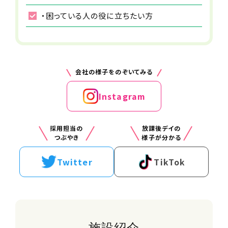
月給 34万円～
・困っている人の役に立ちたい方
交通費
支給(規定あり)
会社の様子をのぞいてみる
手当
・資格手当
Instagram
・永年勤続手当
雇用形態
採用担当の
放課後デイの
正社員
つぶやき
様子が分かる
Twitter
TikTok
勤務時間（勤務体系）
9:00〜19:30
※上記時間の間のうち実働8時間程度
※変形労働時間制（1ヶ月単位/平均週
40時間）
※休憩：法定通り/8時間以上で60分