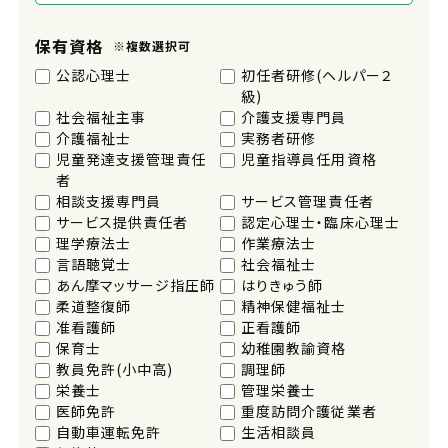
保有資格
※複数選択可
公認心理士
初任者研修(ヘルパー２
級)
社会福祉主事
介護支援専門員
介護福祉士
実務者研修
児童発達支援管理責任
児童指導員任用資格
者
相談支援専門員
サービス管理責任者
サービス提供責任者
認定心理士・臨床心理士
理学療法士
作業療法士
言語聴覚士
社会福祉士
あん摩マッサージ指圧師
はりきゅう師
柔道整復師
精神保健福祉士
准看護師
正看護師
保育士
幼稚園教諭資格
教員免許(小中高)
調理師
栄養士
管理栄養士
医師免許
重度訪問介護従業者
自動車運転免許
生活相談員