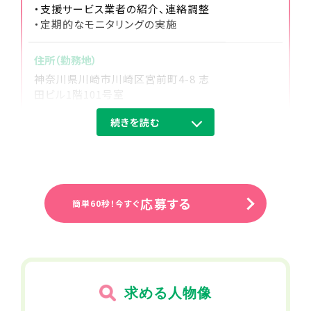
・支援サービス業者の紹介、連絡調整
・定期的なモニタリングの実施
住所（勤務地）
神奈川県川崎市川崎区宮前町4-8 志
田ビル1階101号室
続きを読む
勤務先住所
JR東海道本線(東京～熱海) 川崎駅か
ら徒歩で12分
京急本線 京急川崎駅から徒歩で13分
京急大師線 京急川崎駅から徒歩で13
応募する
簡単60秒！今すぐ
分
事業所名
相談支援事業 ダンボ 川崎
求める人物像
給与