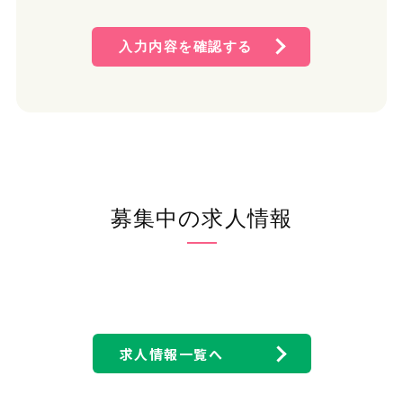
す。 そして、この方針に従い個人情報の適切な保護に努めま
す。
入力内容を確認する
2. 個人情報保護方針
(1) 個人情報管理規則の策定および個人情報保護マネジメ
ントシステムの継続的改善 当社は、役員および従業員に
個人情報保護の重要性を認識させ、個人情報を適切に利
用し、保護するための個人情報管理規則を策定し、個人情
報保護マネジメントシステムを着実に実施します。更に、維
持し、継続的に改善します。
(2) 個人情報の収集・利用・提供および目的外利用の禁止
当社は、事業活動において、個人情報をお預かりしている
募集中の求人情報
ことを考慮し、それぞれの業務実態に応じた個人情報保護
のための管理体制を確立すると共に、個人情報の収集、利
用、提供において所定の規則に従い適切に取扱います。ま
た、目的外利用は行わない、およびそのための措置を講じ
ます。
(3) 安全対策の実施並びに是正 当社は、個人情報の正確性
および安全性を確保するため、情報セキュリティに関する
諸規則に則り、個人情報へのアクセス管理、個人情報の持
求人情報一覧へ
ち出し手段の制限、外部からの不正アクセスの防止等の対
策を実施し、個人情報の漏洩、滅失またはき損の防止に努
めます。 また、安全対策上の問題が確認された場合など、