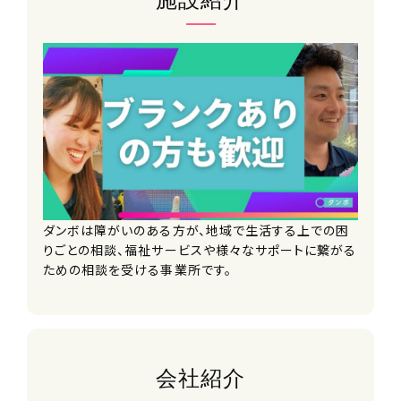
施設紹介
※月平均残業 6分（2023年4月～8月
時点）
待遇・福利厚生
資格取得支援あり
■入社祝い金
■交通費別途支給（上限30,000円/
月）
■車・バイク通勤可
※ガソリン代・駐車場補助あり（自社駐
車場無）
ダンボは障がいのある方が、地域で生活する上での困
■給与改定年2回
りごとの相談、福祉サービスや様々なサポートに繋がる
■神奈川県外への転勤なし
ための相談を受ける事業所です。
■副業可
■各種研修制度
※エフィラグループでは、年間約300回
の研修が開催されています
■資格取得支援制度 （取得実績多
会社紹介
数）
・児童発達支援管理責任者（基礎研修・