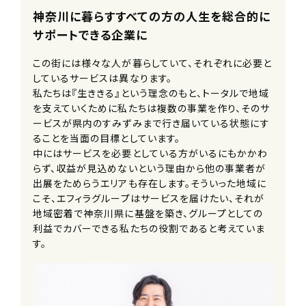
神奈川に暮らすすべての方の人生を総合的に
加入保険
サポートできる企業に
社会保険完備（雇用・労災・健康・厚生
年金）
この街には様々な人が暮らしていて、それぞれに必要と
※法定通り
しているサービスは異なります。
私たちは『生ききる』という理念のもと、トータルで地域
受動喫煙防止措置事項
を支えていくために私たちは複数の事業を作り、そのサ
ービスが県内のすみずみまで行き届いている状態にす
全社全面禁煙
ることを当面の目標としています。
中にはサービスを必要としている方がいるにもかかわ
試用期間
らず、収益が見込めないという理由から他の事業者が
6ヶ月（条件変更なし）
出展をためらうエリアも存在します。そういった地域に
こそ、エフィラグループはサービスを届けたい、それが
地域密着で神奈川県に基盤を築き、グループとしての
契約期間
利益でカバーできる私たちの役割であると考えていま
無期
す。
※定年66歳
休日・休暇
«年間休日150日以上！»