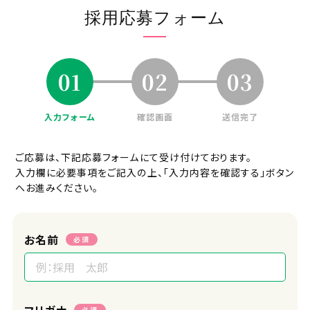
【歓迎要件】
採用応募フォーム
・病棟看護師として実務経験のある方
採用プロセス
01
02
03
応募⇒一次面接(オンライン可)⇒二次
面接⇒内定
入力フォーム
確認画面
送信完了
面接地
オンラインまたはエフィラグループ本社
ご応募は、下記応募フォームにて受け付けております。
(新横浜)
入力欄に必要事項をご記入の上、「入力内容を確認する」ボタン
へお進みください。
受付担当者
採用担当
お名前
必須
URL
https://efila.co.jp/recruit_top/
必須