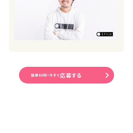
■週休3日（土日は必ず出勤をお願い
します）
※GW・年末も土日は出勤をお願いしま
す
■有給休暇（法定通り）
■産前産後休暇（取得実績あり）
■育児休業
■介護休業
■特別休暇（慶弔休暇を含む）
必要資格・免許等
応募する
簡単60秒！今すぐ
【必須要件】
・正看護師免許
・普通自動車運転免許（AT限定可）
・土日に必ず勤務できる方
※未経験・ブランク可
※運転に自信のない方はご相談くださ
い
電動自転車の貸与があります