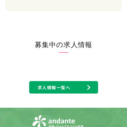
2. 個人情報保護方針
(1) 個人情報管理規則の策定および個人情報保護マネジメ
ントシステムの継続的改善 当社は、役員および従業員に
個人情報保護の重要性を認識させ、個人情報を適切に利
用し、保護するための個人情報管理規則を策定し、個人情
報保護マネジメントシステムを着実に実施します。更に、維
持し、継続的に改善します。
(2) 個人情報の収集・利用・提供および目的外利用の禁止
当社は、事業活動において、個人情報をお預かりしている
募集中の求人情報
ことを考慮し、それぞれの業務実態に応じた個人情報保護
のための管理体制を確立すると共に、個人情報の収集、利
用、提供において所定の規則に従い適切に取扱います。ま
た、目的外利用は行わない、およびそのための措置を講じ
ます。
(3) 安全対策の実施並びに是正 当社は、個人情報の正確性
および安全性を確保するため、情報セキュリティに関する
諸規則に則り、個人情報へのアクセス管理、個人情報の持
求人情報一覧へ
ち出し手段の制限、外部からの不正アクセスの防止等の対
策を実施し、個人情報の漏洩、滅失またはき損の防止に努
めます。 また、安全対策上の問題が確認された場合など、
その原因を特定し、是正措置を講じます。
(4) 法令・規範の遵守 当社は、個人情報の取扱いに関する
法令、国が定める指針その他の規範を遵守します。また、当
社の個人情報管理規則を、これらの法令および指針その
他の規範に適合させます。