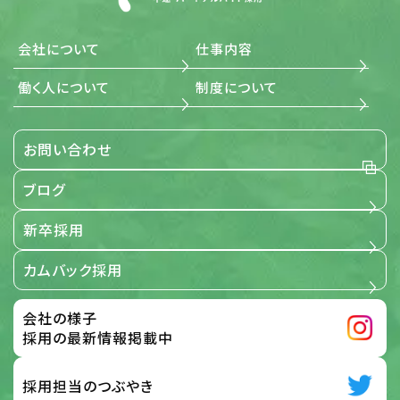
(5) 個人情報に関する本人の権利尊重 当社は、個人情報に
関して本人から情報の開示、訂正もしくは削除、または利
用もしくは提供の拒否を求められたとき、および苦情、相談
会社について
仕事内容
の申し出を受けたときは、個人情報に関する本人の権利を
尊重し、誠意をもって対応します。
働く人について
制度について
3. 適用範囲
お問い合わせ
当社が事業で取扱う全ての個人情報に関する取扱いを定め
るものです。
ブログ
【適用範囲】
新卒採用
4. 個人情報保護の取組み
カムバック採用
当社は、「個人情報保護に関する当社の考え方」および「個人
情報保護方針」に基づき、個人情報を取り扱っている部門ご
とに管理責任者を設置し、個人情報について細心の注意と
会社の様子
最大限の努力をもって、保護、管理を行っております。 この取
扱い要旨において「個人情報」とは、次の各号に該当する情
採用の最新情報掲載中
報のうち、ご本人さまを識別することができる情報をいうも
のとします。 応募サイト、お問い合わせフォーム、メール、その
他の方法で入力され、ご本人さまから当社に提供された情
採用担当のつぶやき
報 前号の他、当社がご本人さまから提供を受けた情報 及