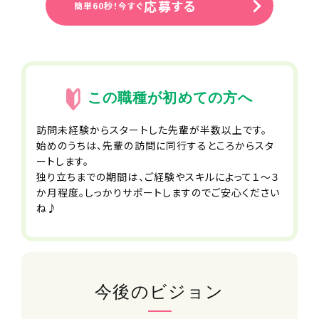
応募する
簡単60秒！今すぐ
合わせて転籍できます
■コミュニケーション費補助
■サークル活動支援制度
■スポーツ観戦チケット配布
■社員紹介制度
■家族利用手当
この職種が初めての方へ
■永年勤続手当
■退職金制度
訪問未経験からスタートした先輩が半数以上です。
■結婚・出産祝い金
始めのうちは、先輩の訪問に同行するところからスタ
■自社保育園無料利用制度
ートします。
※一部時間無料対象外・空きがない場
独り立ちまでの期間は、ご経験やスキルによって１～３
合あり
か月程度。しっかりサポートしますのでご安心ください
■バレンタイン・お歳暮・お中元等贈り
ね♪
物禁止ルール
■パワハラ禁止ルール
■職場相談窓口
■社会保険完備（雇用・労災・健康・厚
生年金）
■健康診断
今後のビジョン
■インフルエンザ予防接種補助制度