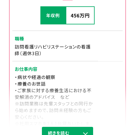
休憩
456万円
年収例
職種
訪問看護リハビリステーションの看護
師（週休3日）
お仕事内容
・病状や経過の観察
・療養のお世話
・ご家族に対する療養生活における不
13:30～17:00
安解消のアドバイス など
※訪問業務は先輩スタッフとの同行か
午後の訪問
ら始めますので、訪問未経験の方もご
午後も2～４件のご利用者様のお宅を回ります。
安心ください。
※社用スマホを1人1台貸与いたしま
す。
続きを読む