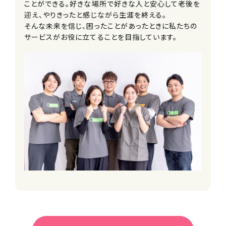
ことができる。好きな場所で好きな人と安心して老後を
待遇・福利厚生
迎え、やりきったと感じながら生涯を終える。
■入社祝い金
そんな未来を信じ、困ったことがあったときに私たちの
■交通費別途支給（上限30,000円/
サービスがお役に立てることを目指しています。
月）
■車・バイク通勤可
※ガソリン代・駐車場補助あり（自社駐
車場無）
■給与改定年2回
■神奈川県外への転勤なし
■副業可
■各種研修制度
■資格取得支援制度
■キャリアコース選択制度
■メンター制度
■社内留学制度
※他事業を経験しにいくことができま
す
■社内公募制度
■選択型人事制度(FA制度)
※個々の生活スタイルややりたいことに