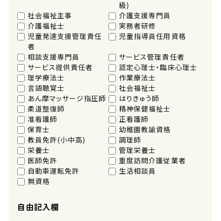
級)
社会福祉主事
介護支援専門員
介護福祉士
実務者研修
児童発達支援管理責任
児童指導員任用資格
者
相談支援専門員
サービス管理責任者
サービス提供責任者
認定心理士・臨床心理士
理学療法士
作業療法士
言語聴覚士
社会福祉士
あん摩マッサージ指圧師
はりきゅう師
柔道整復師
精神保健福祉士
准看護師
正看護師
保育士
幼稚園教諭資格
教員免許(小中高)
調理師
栄養士
管理栄養士
医師免許
重度訪問介護従業者
自動車運転免許
生活相談員
無資格
自由記入欄