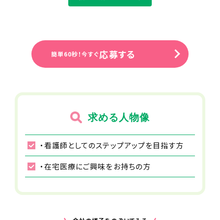
※電子カルテやLINEワークスを導入し
ており、シームレスな情報交換・連絡が
行える体制を整えています。
住所（勤務地）
応募する
簡単60秒！今すぐ
神奈川県愛甲郡愛川町棚澤843-1
Cosmo Villa Aikawa202
勤務先住所
17:00～17:30
JR相模線 下溝駅から車で16分
事務作業
求める人物像
ステーションに戻り、記録・報告等の事務作業を行い
事業所名
ます。
・看護師としてのステップアップを目指す方
マカロン訪問看護リハビリステーション
愛川
・在宅医療にご興味をお持ちの方
18:00
給与
退勤
月給38～42万