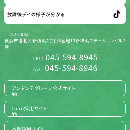
び、全従業員から提供された情報
放課後デイの様子が分かる
【個人情報】
5. 個人情報の取扱い方針 (取得・利用目的、
〒222-0033
第三者提供)
横浜市港北区新横浜2丁目6番地13新横浜ステーションビル7
当社は、当社が展開する様々な事業活動に関して、個人情報
階
を各号の目的の達成に必要な範囲でのみ取得し、利用する
045-594-8945
ものとします。また、ご本人さまに個人情報を提供いただく場
TEL：
合には事前にその使用目的を明示し、ご本人さまに同意をい
ただくものとします。 当社は、特定の条件のものを除き、あら
045-594-8946
FAX：
かじめご本人さまの事前の同意を得ないで、ご本人さまの個
人情報を第三者に提供しません。 当社は、当社のグループ会
社と共同して事業活動を行う場合に必要となる、お名前並び
に職場およびご自宅の住所、電話番号、FAX番号、電子メー
アンダンテグループ公式サイト
ルアドレス等のご本人さまの個人情報につき、当該グループ
会社に提供することがあります。
toiro採用サイト
【その他詳細】
6. 個人情報の開示等の請求、または苦情のお
申し出
本部採用サイト