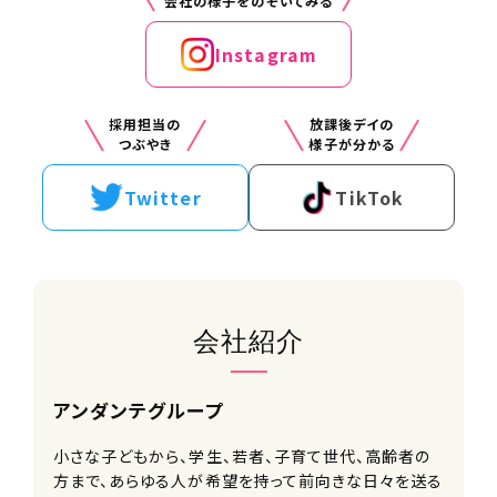
会社の様子をのぞいてみる
交通費
支給※規定あり
Instagram
手当
採用担当の
放課後デイの
・インセンティブ
つぶやき
様子が分かる
・資格手当
Twitter
TikTok
雇用形態
正社員
勤務時間（勤務体系）
9:00～18:00（休憩60分）
会社紹介
1ヶ月単位の変形労働時間制
週平均想定労働時間：32時間
※残業はほとんどありません。
アンダンテグループ
※勤務開始日は面接時にご相談くださ
い。
小さな子どもから、学生、若者、子育て世代、高齢者の
方まで、あらゆる人が希望を持って前向きな日々を送る