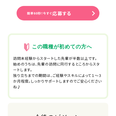
合わせて転籍できます
■コミュニケーション費補助
応募する
簡単60秒！今すぐ
■サークル活動支援制度
■スポーツ観戦チケット配布
■社員紹介制度
■家族利用手当
■永年勤続手当
■退職金制度
この職種が初めての方へ
■結婚・出産祝い金
■自社保育園無料利用制度
訪問未経験からスタートした先輩が半数以上です。
※一部時間無料対象外・空きがない場
始めのうちは、先輩の訪問に同行するところからスタ
合あり
ートします。
■バレンタイン・お歳暮・お中元等贈り
独り立ちまでの期間は、ご経験やスキルによって１～３
物禁止ルール
か月程度。しっかりサポートしますのでご安心ください
■パワハラ禁止ルール
ね♪
■職場相談窓口
■社会保険完備（雇用・労災・健康・厚
生年金）
■健康診断
■インフルエンザ予防接種補助制度