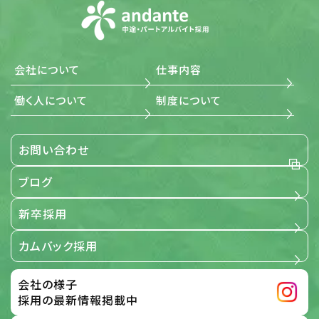
社の個人情報管理規則を、これらの法令および指針その
他の規範に適合させます。
(5) 個人情報に関する本人の権利尊重 当社は、個人情報に
関して本人から情報の開示、訂正もしくは削除、または利
用もしくは提供の拒否を求められたとき、および苦情、相談
会社について
仕事内容
の申し出を受けたときは、個人情報に関する本人の権利を
尊重し、誠意をもって対応します。
働く人について
制度について
3. 適用範囲
お問い合わせ
当社が事業で取扱う全ての個人情報に関する取扱いを定め
るものです。
ブログ
【適用範囲】
新卒採用
4. 個人情報保護の取組み
カムバック採用
当社は、「個人情報保護に関する当社の考え方」および「個人
情報保護方針」に基づき、個人情報を取り扱っている部門ご
とに管理責任者を設置し、個人情報について細心の注意と
会社の様子
最大限の努力をもって、保護、管理を行っております。 この取
扱い要旨において「個人情報」とは、次の各号に該当する情
採用の最新情報掲載中
報のうち、ご本人さまを識別することができる情報をいうも