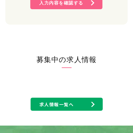
入力内容を確認する
2. 個人情報保護方針
(1) 個人情報管理規則の策定および個人情報保護マネジメ
ントシステムの継続的改善 当社は、役員および従業員に
個人情報保護の重要性を認識させ、個人情報を適切に利
用し、保護するための個人情報管理規則を策定し、個人情
報保護マネジメントシステムを着実に実施します。更に、維
持し、継続的に改善します。
(2) 個人情報の収集・利用・提供および目的外利用の禁止
当社は、事業活動において、個人情報をお預かりしている
募集中の求人情報
ことを考慮し、それぞれの業務実態に応じた個人情報保護
のための管理体制を確立すると共に、個人情報の収集、利
用、提供において所定の規則に従い適切に取扱います。ま
た、目的外利用は行わない、およびそのための措置を講じ
ます。
(3) 安全対策の実施並びに是正 当社は、個人情報の正確性
および安全性を確保するため、情報セキュリティに関する
諸規則に則り、個人情報へのアクセス管理、個人情報の持
求人情報一覧へ
ち出し手段の制限、外部からの不正アクセスの防止等の対
策を実施し、個人情報の漏洩、滅失またはき損の防止に努
めます。 また、安全対策上の問題が確認された場合など、
その原因を特定し、是正措置を講じます。
(4) 法令・規範の遵守 当社は、個人情報の取扱いに関する
法令、国が定める指針その他の規範を遵守します。また、当