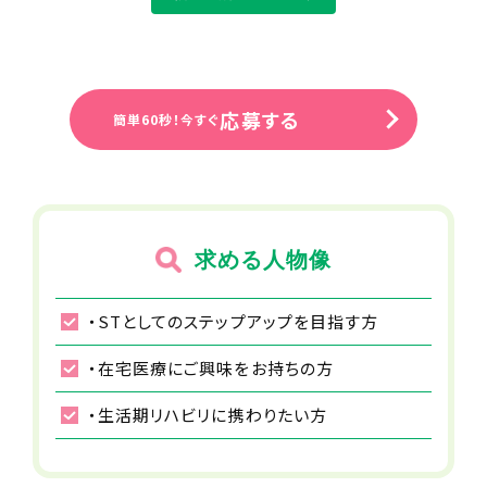
※電子カルテやLINEワークスを導入し
ており、シームレスな情報交換・連絡が
行える体制を整えています。
住所（勤務地）
応募する
簡単60秒！今すぐ
神奈川県厚木市田村町9-33ACCオフィ
ス
勤務先住所
17:00～17:30
小田急線 本厚木駅から徒歩で9分
事務作業
求める人物像
ステーションに戻り、記録・報告等の事務作業を行い
事業所名
ます。
・STとしてのステップアップを目指す方
マカロン訪問看護リハビリステーション
本厚木（新規開所予定）
・在宅医療にご興味をお持ちの方
18:00
・生活期リハビリに携わりたい方
給与
退勤
月給36～40万円