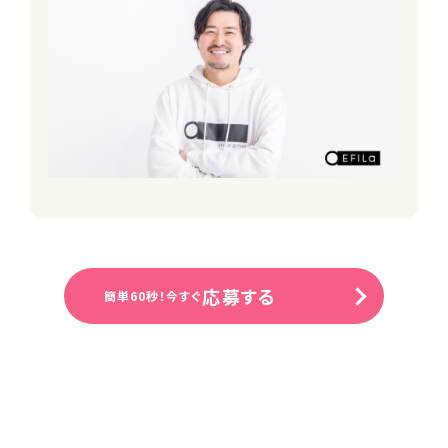
■週休3日（土日は必ず出勤をお願い
します）
※GW・年末も土日は出勤をお願いしま
す
■有給休暇（法定通り）
■産前産後休暇（取得実績あり）
■育児休業
■介護休業
■特別休暇（慶弔休暇を含む）
必要資格・免許等
【必須要件】
・言語聴覚士資格
応募する
簡単60秒！今すぐ
・普通自動車運転免許（AT限定可）
・土日に必ず勤務できる方
※訪問未経験の方歓迎・ブランク有の
方も可
※運転に自信のない方はご相談くださ
い
電動自転車の貸与があります