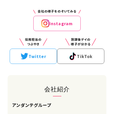
交通費
支給※規定あり
会社の様子をのぞいてみる
Instagram
手当
・インセンティブ
・資格手当
採用担当の
放課後デイの
つぶやき
様子が分かる
雇用形態
Twitter
TikTok
正社員
勤務時間（勤務体系）
9:00～18:00（休憩60分）
1ヶ月単位の変形労働時間制
週平均想定労働時間：32時間
会社紹介
※残業はほとんどありません。
※勤務開始日は面接時にご相談くださ
い。
アンダンテグループ