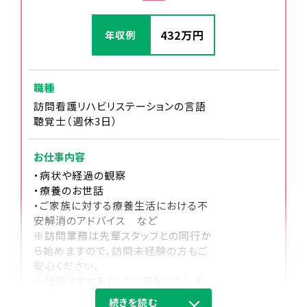
休憩
432万円
年収例
職種
訪問看護リハビリステーションの言語
聴覚士（週休3日）
お仕事内容
・病状や経過の観察
・療養のお世話
・ご家族に対する療養生活における不
13:30～17:00
安解消のアドバイス など
※訪問業務は先輩スタッフとの同行か
午後の訪問
ら始めますので、訪問未経験の方もご
午後も2～４件のご利用者様のお宅を回ります。
安心ください。
※社用スマホを1人1台貸与いたしま
す。
続きを読む