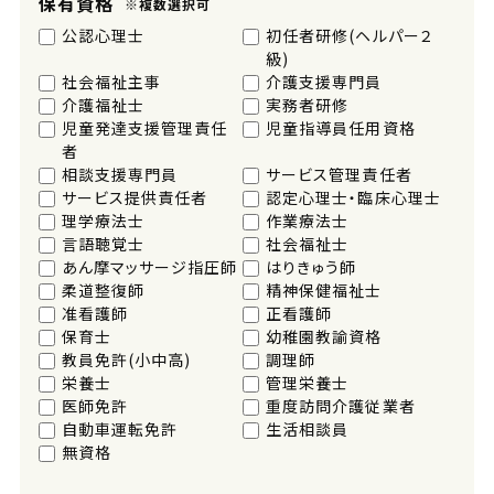
保有資格
※複数選択可
公認心理士
初任者研修(ヘルパー２
級)
社会福祉主事
介護支援専門員
介護福祉士
実務者研修
児童発達支援管理責任
児童指導員任用資格
者
相談支援専門員
サービス管理責任者
サービス提供責任者
認定心理士・臨床心理士
理学療法士
作業療法士
言語聴覚士
社会福祉士
あん摩マッサージ指圧師
はりきゅう師
柔道整復師
精神保健福祉士
准看護師
正看護師
保育士
幼稚園教諭資格
教員免許(小中高)
調理師
栄養士
管理栄養士
医師免許
重度訪問介護従業者
自動車運転免許
生活相談員
無資格