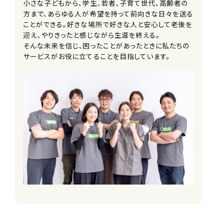
小さな子どもから、学生、若者、子育て世代、高齢者の
待遇・福利厚生
方まで、あらゆる人が希望を持って前向きな日々を送る
■入社祝い金
ことができる。好きな場所で好きな人と安心して老後を
■交通費別途支給（上限30,000円/
迎え、やりきったと感じながら生涯を終える。
月）
そんな未来を信じ、困ったことがあったときに私たちの
■車・バイク通勤可
サービスがお役に立てることを目指しています。
※ガソリン代・駐車場補助あり（自社駐
車場無）
■給与改定年2回
■神奈川県外への転勤なし
■副業可
■各種研修制度
■資格取得支援制度
■キャリアコース選択制度
■メンター制度
■社内留学制度
※他事業を経験しにいくことができま
す
■社内公募制度
■選択型人事制度(FA制度)
※個々の生活スタイルややりたいことに