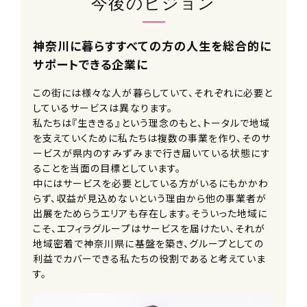
今後のビジョン
加入保険
社会保険完備（雇用・労災・健康・厚生
神奈川に暮らすすべての方の人生を総合的に
年金）
サポートできる企業に
※法定通り
この街には様々な人が暮らしていて、それぞれに必要と
受動喫煙防止措置事項
しているサービスは異なります。
私たちは『生ききる』という理念のもと、トータルで地域
全社全面禁煙
を支えていくために私たちは複数の事業を作り、そのサ
ービスが県内のすみずみまで行き届いている状態にす
試用期間
ることを当面の目標としています。
6ヶ月（条件変更なし）
中にはサービスを必要としている方がいるにもかかわ
らず、収益が見込めないという理由から他の事業者が
出展をためらうエリアも存在します。そういった地域に
契約期間
こそ、エフィラグループはサービスを届けたい、それが
無期
地域密着で神奈川県に基盤を築き、グループとしての
※定年66歳
利益でカバーできる私たちの役割であると考えていま
す。
休日・休暇
«年間休日150日以上！»