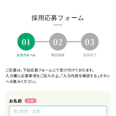
採用プロセス
採用応募フォーム
応募⇒一次面接(オンライン可)⇒二次
面接⇒内定
01
02
03
面接地
オンラインまたはエフィラグループ本社
(新横浜)
入力フォーム
確認画面
送信完了
受付担当者
ご応募は、下記応募フォームにて受け付けております。
採用担当
入力欄に必要事項をご記入の上、「入力内容を確認する」ボタン
へお進みください。
URL
https://efila.co.jp/recruit_top/
お名前
必須