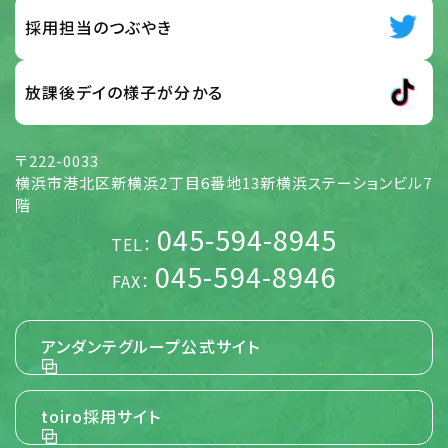
のとします。 応募サイト、お問い合わせフォーム、メール、その
他の方法で入力され、ご本人さまから当社に提供された情
採用担当のつぶやき
報 前号の他、当社がご本人さまから提供を受けた情報 及
び、全従業員から提供された情報
放課後デイの様子が分かる
【個人情報】
5. 個人情報の取扱い方針 (取得・利用目的、
〒222-0033
第三者提供)
横浜市港北区新横浜2丁目6番地13新横浜ステーションビル7
当社は、当社が展開する様々な事業活動に関して、個人情報
階
を各号の目的の達成に必要な範囲でのみ取得し、利用する
045-594-8945
ものとします。また、ご本人さまに個人情報を提供いただく場
TEL：
合には事前にその使用目的を明示し、ご本人さまに同意をい
ただくものとします。 当社は、特定の条件のものを除き、あら
045-594-8946
FAX：
かじめご本人さまの事前の同意を得ないで、ご本人さまの個
人情報を第三者に提供しません。 当社は、当社のグループ会
社と共同して事業活動を行う場合に必要となる、お名前並び
に職場およびご自宅の住所、電話番号、FAX番号、電子メー
アンダンテグループ公式サイト
ルアドレス等のご本人さまの個人情報につき、当該グループ
会社に提供することがあります。
toiro採用サイト
【その他詳細】