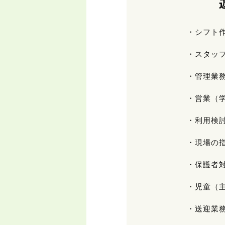
・シフト
・スタッ
・管理業
・営業（
・利用検
・現場の
・保護者
・児童（
・送迎業