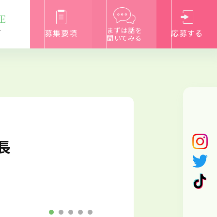
E
まずは話を
募集要項
応募する
て
聞いてみる
長