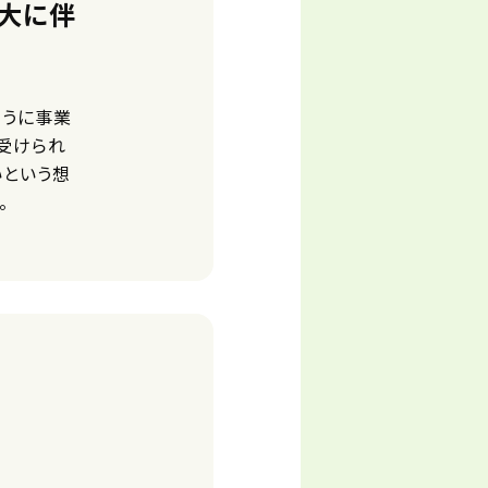
拡大に伴
ように事業
受けられ
いという想
。