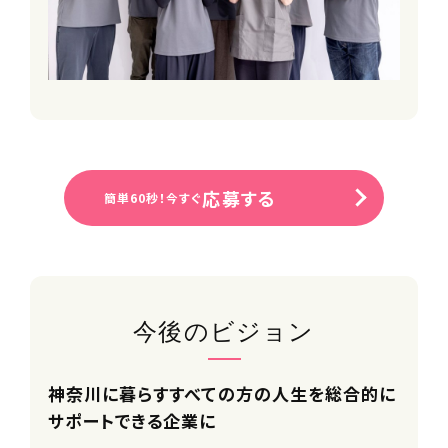
※個々の生活スタイルややりたいことに
合わせて転籍できます
■家族利用手当
■コミュニケーション費補助
■サークル活動支援制度
■スポーツ観戦チケット配布
■社員紹介制度
■永年勤続手当
■退職金制度
応募する
簡単60秒！今すぐ
■結婚・出産祝い金
■自社保育園無料利用制度
※一部時間無料対象外・空きがない場
合あり
■バレンタイン・お歳暮・お中元等贈り
物禁止ルール
今後のビジョン
■パワハラ禁止ルール
■職場相談窓口
■社会保険完備（雇用・労災・健康・厚
神奈川に暮らすすべての方の人生を総合的に
生年金）
サポートできる企業に
■健康診断