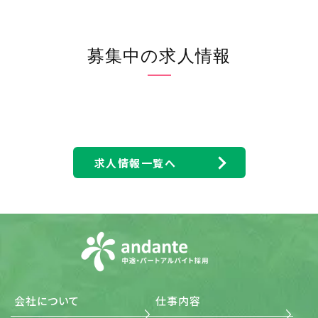
用し、保護するための個人情報管理規則を策定し、個人情
報保護マネジメントシステムを着実に実施します。更に、維
持し、継続的に改善します。
(2) 個人情報の収集・利用・提供および目的外利用の禁止
当社は、事業活動において、個人情報をお預かりしている
募集中の求人情報
ことを考慮し、それぞれの業務実態に応じた個人情報保護
のための管理体制を確立すると共に、個人情報の収集、利
用、提供において所定の規則に従い適切に取扱います。ま
た、目的外利用は行わない、およびそのための措置を講じ
ます。
(3) 安全対策の実施並びに是正 当社は、個人情報の正確性
および安全性を確保するため、情報セキュリティに関する
諸規則に則り、個人情報へのアクセス管理、個人情報の持
求人情報一覧へ
ち出し手段の制限、外部からの不正アクセスの防止等の対
策を実施し、個人情報の漏洩、滅失またはき損の防止に努
めます。 また、安全対策上の問題が確認された場合など、
その原因を特定し、是正措置を講じます。
(4) 法令・規範の遵守 当社は、個人情報の取扱いに関する
法令、国が定める指針その他の規範を遵守します。また、当
社の個人情報管理規則を、これらの法令および指針その
他の規範に適合させます。
(5) 個人情報に関する本人の権利尊重 当社は、個人情報に
関して本人から情報の開示、訂正もしくは削除、または利
用もしくは提供の拒否を求められたとき、および苦情、相談
会社について
仕事内容
の申し出を受けたときは、個人情報に関する本人の権利を