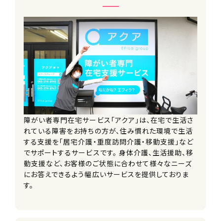
月給40～53.1万円
手当
資格手当
永年勤続手当
雇用形態
正社員
障がい者専門在宅サービス「アクア」は、在宅で生活さ
勤務時間（勤務体系）
れている障害をお持ちの方が、住み慣れた環境で生活
勤務時間目安
する支援を「居宅介護・重度訪問介護・移動支援」など
■日勤／9：00～18：00
でサポートするサービスです。 身体介護、生活援助、移
■夜勤／20：00～翌8：00
動支援など、お客様のご状態に合わせて様々なニーズ
※上記の勤務時間は目安で、担当する
にお答えできるよう幅広いサービスを提供しておりま
現場によって前後します。
す。
お昼すぎに帰れる時もあります！
（8：00～17：00、10：00～19：00等）
※1ヶ月単位の変形労働時間制