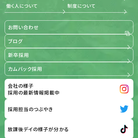
尊重し、誠意をもって対応します。
働く人について
制度について
3. 適用範囲
お問い合わせ
当社が事業で取扱う全ての個人情報に関する取扱いを定め
るものです。
ブログ
【適用範囲】
新卒採用
4. 個人情報保護の取組み
カムバック採用
当社は、「個人情報保護に関する当社の考え方」および「個人
情報保護方針」に基づき、個人情報を取り扱っている部門ご
とに管理責任者を設置し、個人情報について細心の注意と
会社の様子
最大限の努力をもって、保護、管理を行っております。 この取
扱い要旨において「個人情報」とは、次の各号に該当する情
採用の最新情報掲載中
報のうち、ご本人さまを識別することができる情報をいうも
のとします。 応募サイト、お問い合わせフォーム、メール、その
他の方法で入力され、ご本人さまから当社に提供された情
採用担当のつぶやき
報 前号の他、当社がご本人さまから提供を受けた情報 及
び、全従業員から提供された情報
放課後デイの様子が分かる
【個人情報】