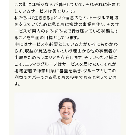
■インフルエンザ予防接種補助制度
この街には様々な人が暮らしていて、それぞれに必要と
■遠方者引越費用負担制度
しているサービスは異なります。
私たちは『生ききる』という理念のもと、トータルで地域
を支えていくために私たちは複数の事業を作り、そのサ
加入保険
ービスが県内のすみずみまで行き届いている状態にす
社会保険完備（雇用・労災・健康・厚生
ることを当面の目標としています。
年金）
中にはサービスを必要としている方がいるにもかかわ
※法定通り
らず、収益が見込めないという理由から他の事業者が
出展をためらうエリアも存在します。そういった地域に
受動喫煙防止措置事項
こそ、エフィラグループはサービスを届けたい、それが
全社全面禁煙
地域密着で神奈川県に基盤を築き、グループとしての
利益でカバーできる私たちの役割であると考えていま
す。
試用期間
6ヶ月（条件変更なし）
契約期間
無期
※定年66歳