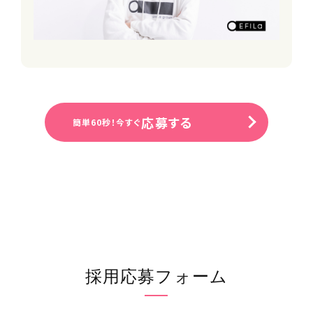
休日・休暇
シフト制／4週8休〜
■有給休暇（法定通り）
■産前産後休暇（取得実績あり）
■育児休業
■介護休業
■特別休暇（慶弔休暇を含む）
応募する
簡単60秒！今すぐ
必要資格・免許等
【必須】
・サービス提供責任者の資格要件を満
たす方
・普通運転免許（AT限定可）
※未経験OK
※サ責の資格要件
下記のいずれかに該当の方
採用応募フォーム
・介護福祉士
・介護職員実務者研修修了