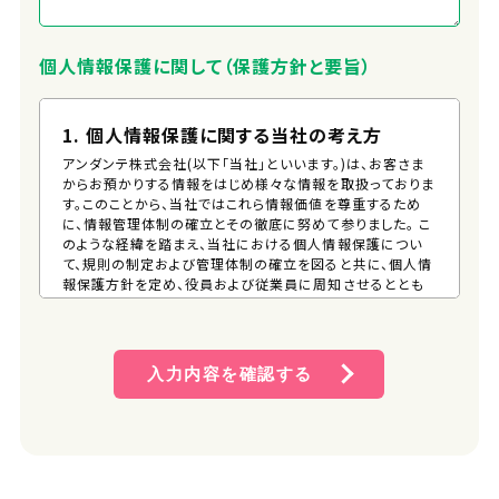
個人情報保護に関して（保護方針と要旨）
1. 個人情報保護に関する当社の考え方
アンダンテ株式会社(以下「当社」といいます。)は、お客さま
からお預かりする情報をはじめ様々な情報を取扱っておりま
す。このことから、当社ではこれら情報価値を尊重するため
に、情報管理体制の確立とその徹底に努めて参りました。 こ
のような経緯を踏まえ、当社における個人情報保護につい
て、規則の制定および管理体制の確立を図ると共に、個人情
報保護方針を定め、役員および従業員に周知させるととも
に、一般の方が、容易に入手できる措置を講じるものとしま
す。 そして、この方針に従い個人情報の適切な保護に努めま
す。
入力内容を確認する
2. 個人情報保護方針
(1) 個人情報管理規則の策定および個人情報保護マネジメ
ントシステムの継続的改善 当社は、役員および従業員に
個人情報保護の重要性を認識させ、個人情報を適切に利