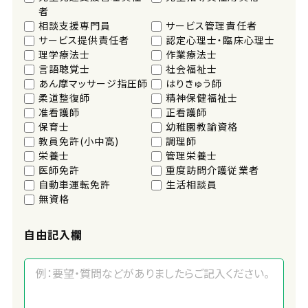
者
相談支援専門員
サービス管理責任者
サービス提供責任者
認定心理士・臨床心理士
理学療法士
作業療法士
言語聴覚士
社会福祉士
あん摩マッサージ指圧師
はりきゅう師
柔道整復師
精神保健福祉士
准看護師
正看護師
保育士
幼稚園教諭資格
教員免許(小中高)
調理師
栄養士
管理栄養士
医師免許
重度訪問介護従業者
自動車運転免許
生活相談員
無資格
自由記入欄