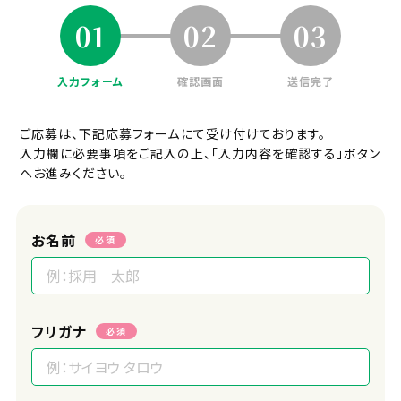
01
02
03
採用プロセス
ご応募⇒一次面接(オンライン可)⇒二
次面接⇒内定
入力フォーム
確認画面
送信完了
面接地
ご応募は、下記応募フォームにて受け付けております。
オンラインまたはエフィラグループ本社
入力欄に必要事項をご記入の上、「入力内容を確認する」ボタン
(新横浜)
へお進みください。
受付担当者
採用担当
お名前
必須
URL
https://efila.co.jp/recruit_top/
フリガナ
必須