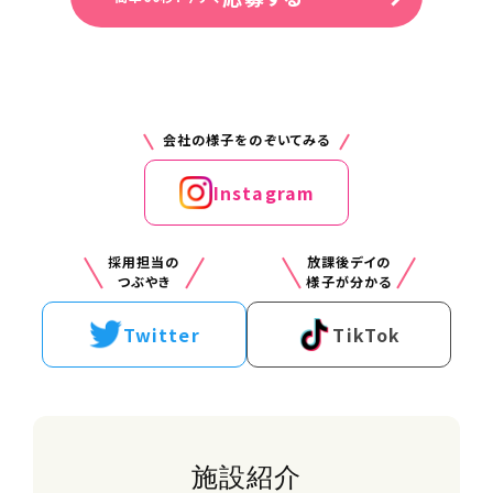
への同伴
・身体介護支援：食事や入浴、排せつ介
助、着替え、洗顔、など
※直行直帰
会社の様子をのぞいてみる
住所（勤務地）
神奈川県大和市大和東1-5-6 スリー
Instagram
エス大和ビル201
採用担当の
放課後デイの
勤務先住所
つぶやき
様子が分かる
相鉄本線 大和駅から徒歩で3分
相鉄・JR直通線 大和駅から徒歩で3分
Twitter
TikTok
事業所名
障害者専門在宅支援サービス アクア
大和（新規開所予定）
施設紹介
給与