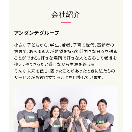
（平均週40時間）
※休憩60分
会社紹介
待遇・福利厚生
アンダンテグループ
■入社祝い金
■交通費支給
小さな子どもから、学生、若者、子育て世代、高齢者の
■給与改定年2回
方まで、あらゆる人が希望を持って前向きな日々を送る
■神奈川県外への転勤なし
ことができる。好きな場所で好きな人と安心して老後を
■副業可
迎え、やりきったと感じながら生涯を終える。
■各種研修制度
そんな未来を信じ、困ったことがあったときに私たちの
※エフィラグループでは、年間約300回
サービスがお役に立てることを目指しています。
の研修が開催されています
■資格取得支援制度
■キャリアコース選択制度
■メンター制度
■社内留学制度
※他事業を経験しにいくことができま
す
■社内公募制度
■選択型人事制度(FA制度)