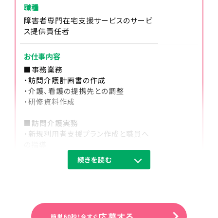
職種
障害者専門在宅支援サービスのサービ
ス提供責任者
15:00
お仕事内容
新入社員研修実施
■事務業務
・訪問介護計画書の作成
・介護、看護の提携先との調整
・研修資料作成
16:30
翌日の指示事項確認
■訪問介護実務
・新規利用者支援プラン作成と職員へ
の指導
・家事支援：日用品の買い物代行・薬の
続きを読む
受け取りの代行など
17:00
・移動支援：通勤通学の送り迎え・サー
訪問業務
クル活動や趣味への同伴など
例）ズーラシア見学／アイドルショップ
業務が終わったら直帰します。
への買い物同行／アイドルコンサート
応募する
簡単60秒！今すぐ