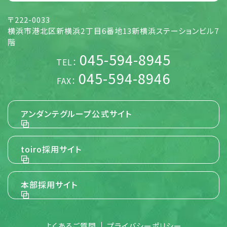
5. 個人情報の取扱い方針 (取得・利用目的、
〒222-0033
第三者提供)
横浜市港北区新横浜2丁目6番地13新横浜ステーションビル7
当社は、当社が展開する様々な事業活動に関して、個人情報
階
を各号の目的の達成に必要な範囲でのみ取得し、利用する
045-594-8945
ものとします。また、ご本人さまに個人情報を提供いただく場
TEL：
合には事前にその使用目的を明示し、ご本人さまに同意をい
ただくものとします。 当社は、特定の条件のものを除き、あら
045-594-8946
FAX：
かじめご本人さまの事前の同意を得ないで、ご本人さまの個
人情報を第三者に提供しません。 当社は、当社のグループ会
社と共同して事業活動を行う場合に必要となる、お名前並び
に職場およびご自宅の住所、電話番号、FAX番号、電子メー
アンダンテグループ公式サイト
ルアドレス等のご本人さまの個人情報につき、当該グループ
会社に提供することがあります。
toiro採用サイト
【その他詳細】
6. 個人情報の開示等の請求、または苦情のお
申し出
本部採用サイト
当社が保有しているご本人さまの個人情報について、開示、
訂正、追加、削除、利用停止、第三者提供の停止、若しくは利
用目的の通知(以下「開示等」といいます。)を請求される場合
または苦情をお申し出になる場合は、所定の手続きに則り請
よくあるご質問
プライバシーポリシー