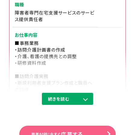
職種
障害者専門在宅支援サービスのサービ
ス提供責任者
15:00
お仕事内容
新入社員研修実施
■事務業務
・訪問介護計画書の作成
・介護、看護の提携先との調整
・研修資料作成
16:30
翌日の指示事項確認
■訪問介護実務
・新規利用者支援プラン作成と職員へ
の指導
・家事支援：日用品の買い物代行・薬の
続きを読む
受け取りの代行など
17:00
・移動支援：通勤通学の送り迎え・サー
訪問業務
クル活動や趣味への同伴など
例）ズーラシア見学／アイドルショップ
業務が終わったら直帰します。
への買い物同行／アイドルコンサート
応募する
簡単60秒！今すぐ