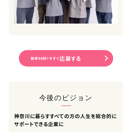
※個々の生活スタイルややりたいことに
合わせて転籍できます
■家族利用手当
■コミュニケーション費補助
■サークル活動支援制度
■スポーツ観戦チケット配布
■社員紹介制度
■永年勤続手当
■退職金制度
応募する
簡単60秒！今すぐ
■結婚・出産祝い金
■自社保育園無料利用制度
※一部時間無料対象外・空きがない場
合あり
■バレンタイン・お歳暮・お中元等贈り
物禁止ルール
今後のビジョン
■パワハラ禁止ルール
■職場相談窓口
■社会保険完備（雇用・労災・健康・厚
神奈川に暮らすすべての方の人生を総合的に
生年金）
サポートできる企業に
■健康診断