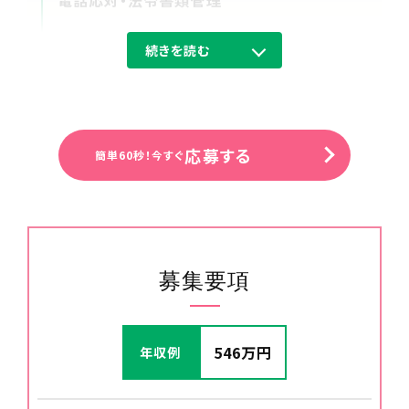
電話応対・法令書類管理
続きを読む
12:00
休憩
応募する
簡単60秒！今すぐ
募集要項
546万円
年収例
13:00
研修計画作成