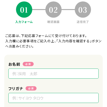
01
02
03
採用プロセス
ご応募⇒一次面接(オンライン可)⇒二
次面接⇒内定
入力フォーム
確認画面
送信完了
面接地
ご応募は、下記応募フォームにて受け付けております。
オンラインまたはエフィラグループ本社
入力欄に必要事項をご記入の上、「入力内容を確認する」ボタン
(新横浜)
へお進みください。
受付担当者
採用担当
お名前
必須
URL
https://efila.co.jp/recruit_top/
フリガナ
必須