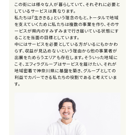
■インフルエンザ予防接種補助制度
この街には様々な人が暮らしていて、それぞれに必要と
■遠方者引越費用負担制度
しているサービスは異なります。
私たちは『生ききる』という理念のもと、トータルで地域
を支えていくために私たちは複数の事業を作り、そのサ
加入保険
ービスが県内のすみずみまで行き届いている状態にす
社会保険完備（雇用・労災・健康・厚生
ることを当面の目標としています。
年金）
中にはサービスを必要としている方がいるにもかかわ
※法定通り
らず、収益が見込めないという理由から他の事業者が
出展をためらうエリアも存在します。そういった地域に
受動喫煙防止措置事項
こそ、エフィラグループはサービスを届けたい、それが
全社全面禁煙
地域密着で神奈川県に基盤を築き、グループとしての
利益でカバーできる私たちの役割であると考えていま
す。
試用期間
6ヶ月（条件変更なし）
契約期間
無期
※定年66歳