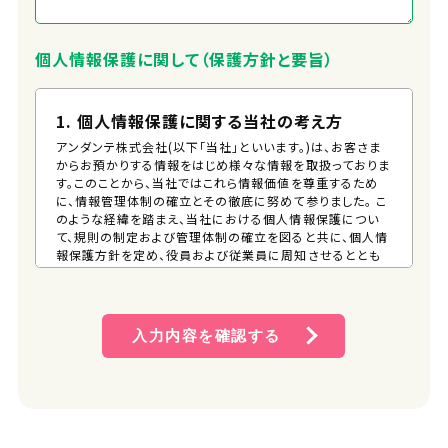
個人情報保護に関して（保護方針と要旨）
1. 個人情報保護に関する当社の考え方
アンダンテ株式会社(以下「当社」といいます。)は、お客さま
からお預かりする情報をはじめ様々な情報を取扱っておりま
す。このことから、当社ではこれら情報価値を尊重するため
に、情報管理体制の確立とその徹底に努めて参りました。 こ
のような経緯を踏まえ、当社における個人情報保護につい
て、規則の制定および管理体制の確立を図ると共に、個人情
報保護方針を定め、役員および従業員に周知させるととも
に、一般の方が、容易に入手できる措置を講じるものとしま
す。 そして、この方針に従い個人情報の適切な保護に努めま
す。
入力内容を確認する
2. 個人情報保護方針
(1) 個人情報管理規則の策定および個人情報保護マネジメ
ントシステムの継続的改善 当社は、役員および従業員に
個人情報保護の重要性を認識させ、個人情報を適切に利