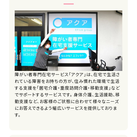
月給40～53.1万円
手当
資格手当
永年勤続手当
雇用形態
正社員
障がい者専門在宅サービス「アクア」は、在宅で生活さ
勤務時間（勤務体系）
れている障害をお持ちの方が、住み慣れた環境で生活
勤務時間目安
する支援を「居宅介護・重度訪問介護・移動支援」など
■日勤／9：00～18：00
でサポートするサービスです。 身体介護、生活援助、移
■夜勤／20：00～翌8：00
動支援など、お客様のご状態に合わせて様々なニーズ
※上記の勤務時間は目安で、担当する
にお答えできるよう幅広いサービスを提供しておりま
現場によって前後します。
す。
お昼すぎに帰れる時もあります！
（8：00～17：00、10：00～19：00等）
※1ヶ月単位の変形労働時間制