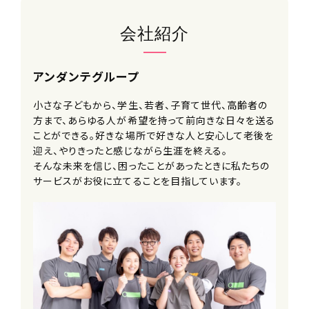
（平均週40時間）
※休憩60分
会社紹介
待遇・福利厚生
アンダンテグループ
■入社祝い金
■交通費支給
小さな子どもから、学生、若者、子育て世代、高齢者の
■給与改定年2回
方まで、あらゆる人が希望を持って前向きな日々を送る
■神奈川県外への転勤なし
ことができる。好きな場所で好きな人と安心して老後を
■副業可
迎え、やりきったと感じながら生涯を終える。
■各種研修制度
そんな未来を信じ、困ったことがあったときに私たちの
※エフィラグループでは、年間約300回
サービスがお役に立てることを目指しています。
の研修が開催されています
■資格取得支援制度
■キャリアコース選択制度
■メンター制度
■社内留学制度
※他事業を経験しにいくことができま
す
■社内公募制度
■選択型人事制度(FA制度)