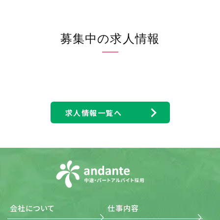
用し、保護するための個人情報管理規則を策定し、個人情
報保護マネジメントシステムを着実に実施します。更に、維
持し、継続的に改善します。
(2) 個人情報の収集・利用・提供および目的外利用の禁止
当社は、事業活動において、個人情報をお預かりしている
募集中の求人情報
ことを考慮し、それぞれの業務実態に応じた個人情報保護
のための管理体制を確立すると共に、個人情報の収集、利
用、提供において所定の規則に従い適切に取扱います。ま
た、目的外利用は行わない、およびそのための措置を講じ
ます。
(3) 安全対策の実施並びに是正 当社は、個人情報の正確性
および安全性を確保するため、情報セキュリティに関する
諸規則に則り、個人情報へのアクセス管理、個人情報の持
求人情報一覧へ
ち出し手段の制限、外部からの不正アクセスの防止等の対
策を実施し、個人情報の漏洩、滅失またはき損の防止に努
めます。 また、安全対策上の問題が確認された場合など、
その原因を特定し、是正措置を講じます。
(4) 法令・規範の遵守 当社は、個人情報の取扱いに関する
法令、国が定める指針その他の規範を遵守します。また、当
社の個人情報管理規則を、これらの法令および指針その
他の規範に適合させます。
(5) 個人情報に関する本人の権利尊重 当社は、個人情報に
関して本人から情報の開示、訂正もしくは削除、または利
用もしくは提供の拒否を求められたとき、および苦情、相談
会社について
仕事内容
の申し出を受けたときは、個人情報に関する本人の権利を