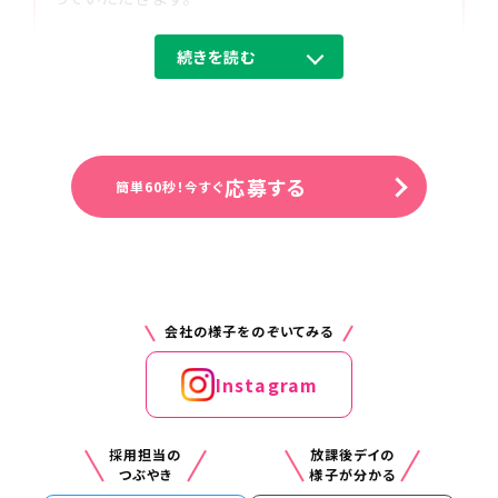
18:00
訪問先から自宅へ直帰
※営業や福祉業界の経験がない方でも
続きを読む
大丈夫です。
研修やOJTもあるのでご安心ください。
※営業のみ。ご利用者様への施術を行
なうことはありません。／既存案件営業
応募する
簡単60秒！今すぐ
あり／個人宅への飛び込みなし
※新規案件に関しては無料体験を実施
しており、契約になる方への必要書類の
回収は相談員がやっております。
会社の様子をのぞいてみる
■提案先：ケアマネージャーの方など
日頃から付き合いのある事業所やケア
Instagram
マネージャーとのやりとりも多く、何気
ない話の中から新しい利用者様を紹介
して下さるケースもしばしばあります。
採用担当の
放課後デイの
既存施設と新規施設開拓の割合は9：1
つぶやき
様子が分かる
程度です。