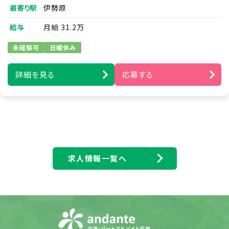
構築していっていただきます。
最寄り駅
伊勢原
く、本取扱要旨に関するご質問・お問い合わせは、下
記の方法にてご連絡ください。
※営業や福祉業界の経験がない方でも大丈夫です。
給与
月給 31.2万
本ページは日本法に基づくものとします。
研修やOJTもあるのでご安心ください。
未経験可
日曜休み
※営業のみ。ご利用者様への施術を行なうことはあり
お問合せ窓口：アンダンテ株式会社 労務部
ません。／既存案件営業あり／個人宅への飛び込み
〒222-0033 神奈川県横浜市港北区新横浜2-6-
詳細を見る
応募する
なし
13-7F
お問合せメールアドレス
※新規案件に関しては無料体験を実施しており、契約
info@andante-inc.com
になる方への必要書類の回収は相談員がやっており
ます。
制定日 2019年 9月 1日 アンダンテ株式会社 代表
取締役 畠山 大志郎
■提案先：ケアマネージャーの方など
日頃から付き合いのある事業所やケアマネージャー
求人情報一覧へ
とのやりとりも多く、何気ない話の中から新しい利用
者様を紹介して下さるケースもしばしばあります。
既存施設と新規施設開拓の割合は9：1程度です。
■訪問エリア：伊勢原エリア
■商品：訪問マッサージ