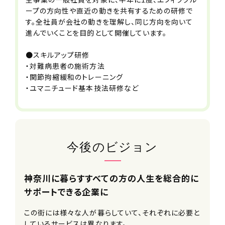
ープの方向性や直近の動きを共有するための研修で
生年金）
す。全社員が会社の動きを理解し、同じ方向を向いて
■健康診断
進んでいくことを目的として開催しています。
■インフルエンザ予防接種補助制度
●スキルアップ研修
＜受動喫煙対策＞
・対難病患者の施術方法
全社全面禁煙
・関節拘縮緩和のトレーニング
・ユマニチュード基本技法研修など
加入保険
社会保険完備（雇用・労災・健康・厚生
年金）
※法定通り
今後のビジョン
受動喫煙防止措置事項
全社全面禁煙
神奈川に暮らすすべての方の人生を総合的に
サポートできる企業に
試用期間
6ヶ月（条件変更なし）
この街には様々な人が暮らしていて、それぞれに必要と
しているサービスは異なります。