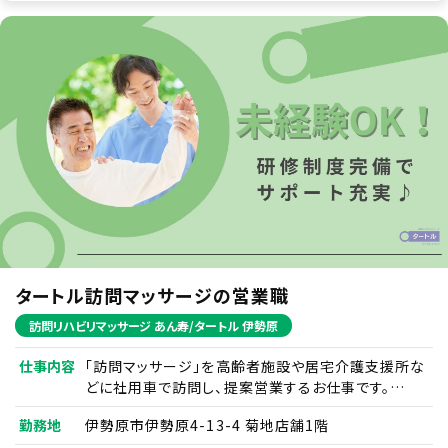
※新規案件に関しては無料体験を実施しており、契約
になる方への必要書類の回収は相談員がやっており
【詳細について】
ます。
7. その他重要事項
ご本人さまからの個人情報の提供、事前同意の取得等、個人
■提案先：ケアマネージャーの方など
情報保護に関してご本人さまへのお願いがございます。 「個
日頃から付き合いのある事業所やケアマネージャー
人情報保護に関して」の取扱いに関する連絡事項がございま
とのやりとりも多く、何気ない話の中から新しい利用
す。 ウェブサイトにおけるクッキーおよびWebビーコンの利
者様を紹介して下さるケースもしばしばあります。
用についての注意事項がございます。 ご本人さまが当社に
既存施設と新規施設開拓の割合は9：1程度です。
お電話でご連絡いただいた場合には、正確にご回答するため
に、通話内容を録音させていただくことがあります。 当社が
提供している個々の個人情報取扱いサイトに関するご連絡
■訪問エリア：川崎エリア
がございます。
■商品：訪問マッサージ
保険適用で価格が安く、ご利用率も高めです。
8. 認定個人情報保護団体
タートル訪問マッサージの営業職
なし ※個人情報保護法で規定されている、個人情報に関す
訪問リハビリマッサージ あん寿/タートル 伊勢原
る苦情処理や情報提供を行う第三者機関。 当社の商品・サ
ービスに関する問合せ先ではございません。
仕事内容
「訪問マッサージ」を高齢者施設や居宅介護支援所な
どに社用車で訪問し、提案営業するお仕事です。
既存のやりとりがあるケアマネジャーさんとのやりと
9. 連絡先
勤務地
伊勢原市伊勢原4-13-4 菊地店舗1階
りなども大事にし、時間をかけてお客様と信頼関係を
個人情報の開示等の請求および苦情のお申し出を除