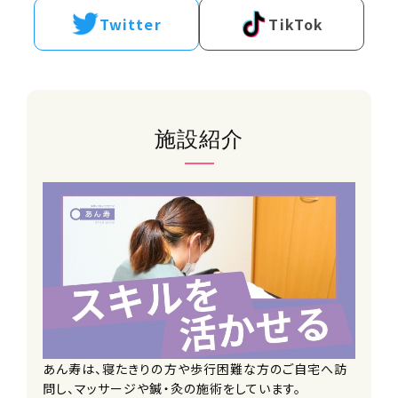
Twitter
TikTok
■訪問エリア：●●（←横浜旭等々）エ
リア
■商品：訪問マッサージ
保険適用で価格が安く、ご利用率も高
めです。
施設紹介
住所（勤務地）
神奈川県横浜市戸塚区下倉田町390-1
メゾン島村1階
勤務先住所
JR各線 戸塚駅から徒歩で19分
事業所名
訪問リハビリマッサージ あん寿 戸塚
あん寿は、寝たきりの方や歩行困難な方のご自宅へ訪
問し、マッサージや鍼・灸の施術をしています。