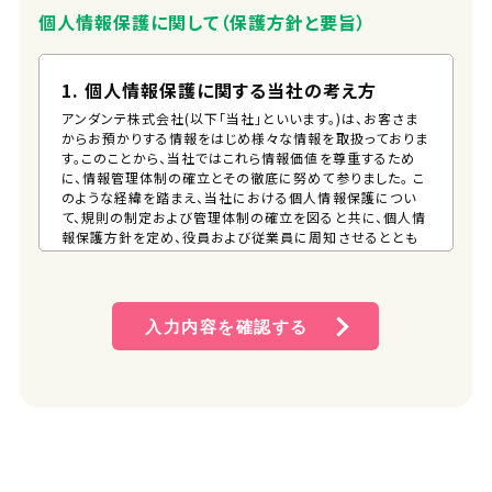
個人情報保護に関して（保護方針と要旨）
1. 個人情報保護に関する当社の考え方
アンダンテ株式会社(以下「当社」といいます。)は、お客さま
からお預かりする情報をはじめ様々な情報を取扱っておりま
す。このことから、当社ではこれら情報価値を尊重するため
に、情報管理体制の確立とその徹底に努めて参りました。 こ
のような経緯を踏まえ、当社における個人情報保護につい
て、規則の制定および管理体制の確立を図ると共に、個人情
報保護方針を定め、役員および従業員に周知させるととも
に、一般の方が、容易に入手できる措置を講じるものとしま
す。 そして、この方針に従い個人情報の適切な保護に努めま
す。
入力内容を確認する
2. 個人情報保護方針
(1) 個人情報管理規則の策定および個人情報保護マネジメ
ントシステムの継続的改善 当社は、役員および従業員に
個人情報保護の重要性を認識させ、個人情報を適切に利
用し、保護するための個人情報管理規則を策定し、個人情
報保護マネジメントシステムを着実に実施します。更に、維
持し、継続的に改善します。