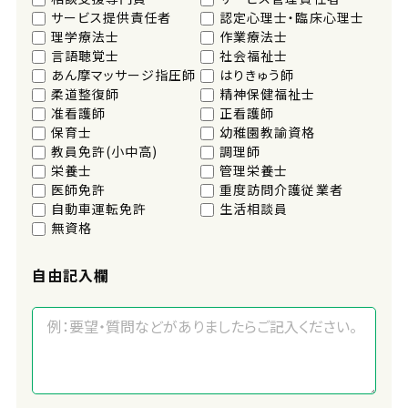
サービス提供責任者
認定心理士・臨床心理士
理学療法士
作業療法士
言語聴覚士
社会福祉士
あん摩マッサージ指圧師
はりきゅう師
柔道整復師
精神保健福祉士
准看護師
正看護師
保育士
幼稚園教諭資格
教員免許(小中高)
調理師
栄養士
管理栄養士
医師免許
重度訪問介護従業者
自動車運転免許
生活相談員
無資格
自由記入欄