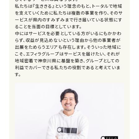
契約期間
私たちは『生ききる』という理念のもと、トータルで地域
を支えていくために私たちは複数の事業を作り、そのサ
無期
ービスが県内のすみずみまで行き届いている状態にす
※定年66歳
ることを当面の目標としています。
中にはサービスを必要としている方がいるにもかかわ
休日・休暇
らず、収益が見込めないという理由から他の事業者が
シフト制／4週8休〜
出展をためらうエリアも存在します。そういった地域に
■日曜
こそ、エフィラグループはサービスを届けたい、それが
■年末年始
地域密着で神奈川県に基盤を築き、グループとしての
■有給休暇（法定通り）
利益でカバーできる私たちの役割であると考えていま
■産前産後休暇（取得実績あり）
す。
■育児休業
■介護休業
■特別休暇（慶弔休暇を含む）
必要資格・免許等
【必須】
・普通運転免許（AT限定可）
その他資格不問
※未経験OK