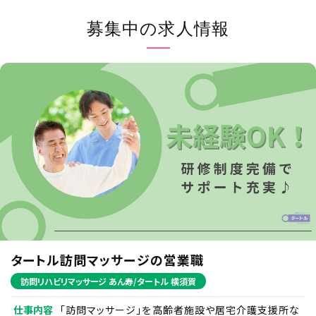
(2) 個人情報の収集・利用・提供および目的外利用の禁止
当社は、事業活動において、個人情報をお預かりしている
募集中の求人情報
ことを考慮し、それぞれの業務実態に応じた個人情報保護
のための管理体制を確立すると共に、個人情報の収集、利
用、提供において所定の規則に従い適切に取扱います。ま
た、目的外利用は行わない、およびそのための措置を講じ
ます。
(3) 安全対策の実施並びに是正 当社は、個人情報の正確性
および安全性を確保するため、情報セキュリティに関する
諸規則に則り、個人情報へのアクセス管理、個人情報の持
ち出し手段の制限、外部からの不正アクセスの防止等の対
策を実施し、個人情報の漏洩、滅失またはき損の防止に努
めます。 また、安全対策上の問題が確認された場合など、
その原因を特定し、是正措置を講じます。
(4) 法令・規範の遵守 当社は、個人情報の取扱いに関する
法令、国が定める指針その他の規範を遵守します。また、当
社の個人情報管理規則を、これらの法令および指針その
他の規範に適合させます。
(5) 個人情報に関する本人の権利尊重 当社は、個人情報に
関して本人から情報の開示、訂正もしくは削除、または利
タートル訪問マッサージの営業職
用もしくは提供の拒否を求められたとき、および苦情、相談
の申し出を受けたときは、個人情報に関する本人の権利を
訪問リハビリマッサージ あん寿/タートル 横須賀
尊重し、誠意をもって対応します。
仕事内容
「訪問マッサージ」を高齢者施設や居宅介護支援所な