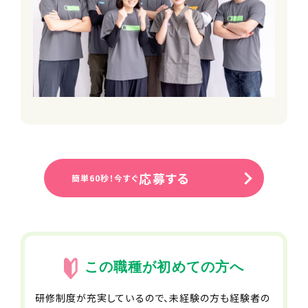
9時00分〜18時00分
実働8時間程度／シフト制（休憩60分）
※1ヶ月単位の変形労働時間制（平均
週40時間）
待遇・福利厚生
■入社祝い金
■交通費別途支給（上限30,000円/
月）
■車・バイク通勤可
応募する
※ガソリン代・駐車場補助あり（自社駐
簡単60秒！今すぐ
車場無）
■給与改定年2回
■神奈川県外への転勤なし
■副業可
■各種研修制度
この職種が初めての方へ
※エフィラグループでは、年間約300回
の研修が開催されています
研修制度が充実しているので、未経験の方も経験者の
■資格取得支援制度