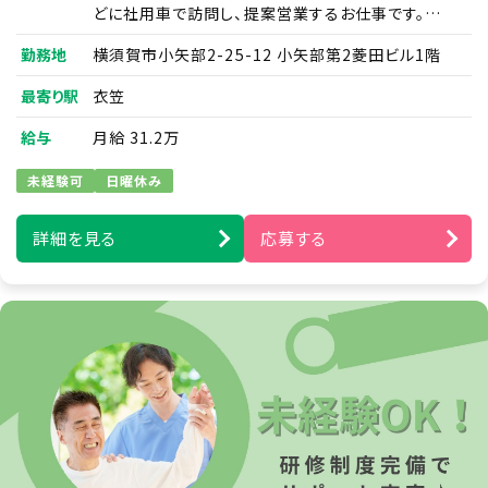
どに社用車で訪問し、提案営業するお仕事です。
3. 適用範囲
既存のやりとりがあるケアマネジャーさんとのやりと
勤務地
横須賀市小矢部2-25-12 小矢部第2菱田ビル1階
当社が事業で取扱う全ての個人情報に関する取扱いを定め
りなども大事にし、時間をかけてお客様と信頼関係を
るものです。
構築していっていただきます。
最寄り駅
衣笠
※営業や福祉業界の経験がない方でも大丈夫です。
給与
月給 31.2万
【適用範囲】
研修やOJTもあるのでご安心ください。
4. 個人情報保護の取組み
未経験可
日曜休み
※営業のみ。ご利用者様への施術を行なうことはあり
当社は、「個人情報保護に関する当社の考え方」および「個人
情報保護方針」に基づき、個人情報を取り扱っている部門ご
ません。／既存案件営業あり／個人宅への飛び込み
詳細を見る
応募する
とに管理責任者を設置し、個人情報について細心の注意と
なし
最大限の努力をもって、保護、管理を行っております。 この取
扱い要旨において「個人情報」とは、次の各号に該当する情
※新規案件に関しては無料体験を実施しており、契約
報のうち、ご本人さまを識別することができる情報をいうも
になる方への必要書類の回収は相談員がやっており
のとします。 応募サイト、お問い合わせフォーム、メール、その
ます。
他の方法で入力され、ご本人さまから当社に提供された情
報 前号の他、当社がご本人さまから提供を受けた情報 及
び、全従業員から提供された情報
■提案先：ケアマネージャーの方など
日頃から付き合いのある事業所やケアマネージャー
とのやりとりも多く、何気ない話の中から新しい利用
【個人情報】
者様を紹介して下さるケースもしばしばあります。
5. 個人情報の取扱い方針 (取得・利用目的、
既存施設と新規施設開拓の割合は9：1程度です。