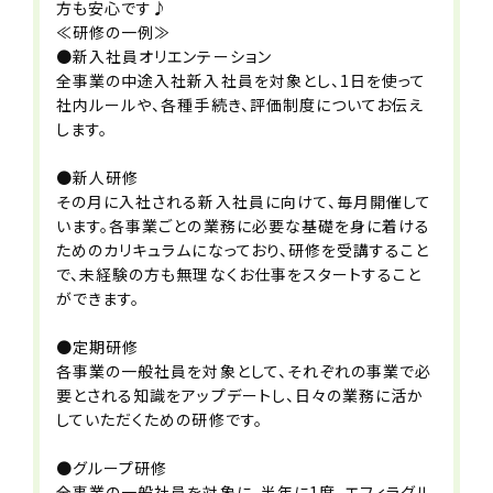
方も安心です♪
■キャリアコース選択制度
≪研修の一例≫
■社内公募制度
●新入社員オリエンテーション
■選択型人事制度(FA制度)
全事業の中途入社新入社員を対象とし、1日を使って
※個々の生活スタイルややりたいことに
社内ルールや、各種手続き、評価制度についてお伝え
合わせて転籍できます
します。
■家族利用手当
■コミュニケーション費補助
●新人研修
■サークル活動支援制度
その月に入社される新入社員に向けて、毎月開催して
■スポーツ観戦チケット配布
います。各事業ごとの業務に必要な基礎を身に着ける
■社員紹介制度
ためのカリキュラムになっており、研修を受講すること
■永年勤続手当
で、未経験の方も無理なくお仕事をスタートすること
■退職金制度
ができます。
■結婚・出産祝い金
■自社保育園無料利用制度
●定期研修
※一部時間無料対象外・空きがない場
各事業の一般社員を対象として、それぞれの事業で必
合あり
要とされる知識をアップデートし、日々の業務に活か
■バレンタイン・お歳暮・お中元等贈り
していただくための研修です。
物禁止ルール
■パワハラ禁止ルール
●グループ研修
■職場相談窓口
全事業の一般社員を対象に、半年に1度、エフィラグル
■社会保険完備（雇用・労災・健康・厚