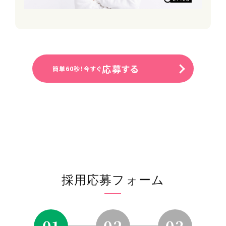
【歓迎】
・接客経験者
・営業経験者
応募する
採用プロセス
簡単60秒！今すぐ
応募⇒一次面接(オンライン可)⇒二次
面接⇒内定
面接地
オンラインまたはエフィラグループ本社
(新横浜)
受付担当者
採用応募フォーム
採用担当
URL
https://efila.co.jp/recruit_top/