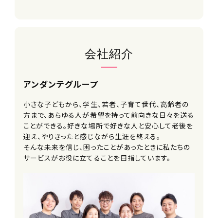
給与
月給 31.2 ～87.5万
交通費
会社紹介
支給 ※規定あり
手当
アンダンテグループ
・入社祝い金
・交通費
小さな子どもから、学生、若者、子育て世代、高齢者の
・永年勤続手当
方まで、あらゆる人が希望を持って前向きな日々を送る
ことができる。好きな場所で好きな人と安心して老後を
迎え、やりきったと感じながら生涯を終える。
賃金の締め・支払い日
そんな未来を信じ、困ったことがあったときに私たちの
月末締め翌月28日支払い
サービスがお役に立てることを目指しています。
雇用形態
正社員
勤務時間（勤務体系）