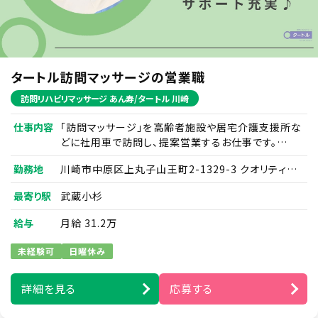
第三者提供)
■訪問エリア：横須賀エリア
当社は、当社が展開する様々な事業活動に関して、個人情報
を各号の目的の達成に必要な範囲でのみ取得し、利用する
■商品：訪問マッサージ
ものとします。また、ご本人さまに個人情報を提供いただく場
合には事前にその使用目的を明示し、ご本人さまに同意をい
保険適用で価格が安く、ご利用率も高めです。
タートル訪問マッサージの営業職
ただくものとします。 当社は、特定の条件のものを除き、あら
かじめご本人さまの事前の同意を得ないで、ご本人さまの個
訪問リハビリマッサージ あん寿/タートル 川崎
人情報を第三者に提供しません。 当社は、当社のグループ会
社と共同して事業活動を行う場合に必要となる、お名前並び
に職場およびご自宅の住所、電話番号、FAX番号、電子メー
仕事内容
「訪問マッサージ」を高齢者施設や居宅介護支援所な
ルアドレス等のご本人さまの個人情報につき、当該グループ
どに社用車で訪問し、提案営業するお仕事です。
会社に提供することがあります。
既存のやりとりがあるケアマネジャーさんとのやりと
勤務地
川崎市中原区上丸子山王町2-1329-3 クオリティビ
りなども大事にし、時間をかけてお客様と信頼関係を
ル1・2階
構築していっていただきます。
【その他詳細】
最寄り駅
武蔵小杉
6. 個人情報の開示等の請求、または苦情のお
※営業や福祉業界の経験がない方でも大丈夫です。
給与
月給 31.2万
申し出
研修やOJTもあるのでご安心ください。
当社が保有しているご本人さまの個人情報について、開示、
未経験可
日曜休み
※営業のみ。ご利用者様への施術を行なうことはあり
訂正、追加、削除、利用停止、第三者提供の停止、若しくは利
用目的の通知(以下「開示等」といいます。)を請求される場合
ません。／既存案件営業あり／個人宅への飛び込み
または苦情をお申し出になる場合は、所定の手続きに則り請
詳細を見る
応募する
なし
求をお願い致します。