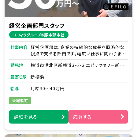
経営企画部門スタッフ
エフィラグループ本部 本部 本社
仕事内容
経営企画部は、企業の持続的な成長を戦略的な
視点で支える部門です。幅広い仕事に関わります
が、最初から全部を任せることはありません。得
勤務地
横浜市港北区新横浜3-2-3 エピックタワー新横
意なところから少しずつ、先輩と一緒に進めてい
浜 19F
きます。
最寄り駅
新横浜
【主な仕事内容】
給与
月給30～40万円
■経営戦略の立案・策定
・市場分析、競合分析を基にした中長期的な経営
未経験可
戦略の策定
・経営方針や事業計画の立案
詳細を見る
応募する
■予算管理・予測
・年度予算の編成と管理