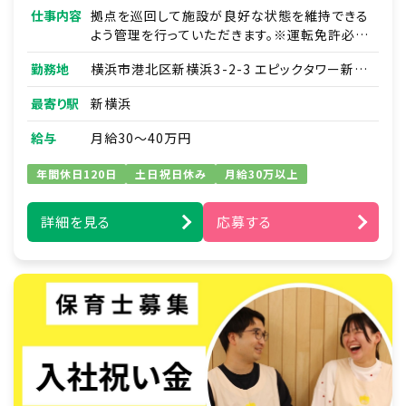
仕事内容
拠点を巡回して施設が良好な状態を維持できる
よう管理を行っていただきます。※運転免許必須
※
勤務地
横浜市港北区新横浜3-2-3 エピックタワー新横
浜 19F
※先輩のＯＪＴのもと、下記の業務をお願い致し
最寄り駅
新横浜
ます。
■拠点巡回・管理
給与
月給30～40万円
・稼働していない拠点の郵便物
・チラシの回収
年間休日120日
土日祝日休み
月給30万以上
・外れている防犯カメラの設置
■維持補修
詳細を見る
応募する
・建物の簡易な修繕（壁の補修、ドアノブ調整な
ど）
・家具や棚の組み立て ・買い出し
■物品管理・破棄
・寄付物品の引き取り、各拠点への運搬
・不要になった家具や備品の解体
・搬出粗大ごみの手配、処分場への車での持ち込
み
■専門・電気設備
・簡易的な電気工事 ・照明の交換