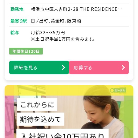
■連絡帳・記録業務
勤務地
横浜市中区末吉町2-28 THE RESIDENCE
※ICTシステムを使用
HARU101号室
■各種研修参加
最寄り駅
日ノ出町、黄金町、阪東橋
■見学対応
■調理補助
給与
月給32～35万円
■ほか付随する業務
※土日祝手当1万円を含みます。
年間休日120日
詳細を見る
応募する