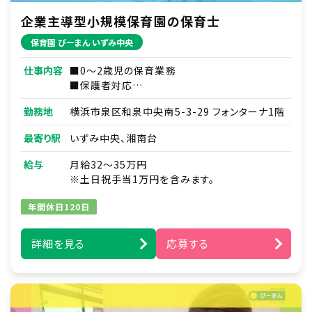
企業主導型小規模保育園の保育士
保育園 ぴーまん いずみ中央
仕事内容
■0～2歳児の保育業務
■保護者対応
■連絡帳・記録業務
勤務地
横浜市泉区和泉中央南5-3-29 フォンターナ1階
※ICTシステムを使用
■各種研修参加
最寄り駅
いずみ中央、湘南台
■見学対応
■調理補助
給与
月給32～35万円
■ほか付随する業務
※土日祝手当1万円を含みます。
年間休日120日
詳細を見る
応募する