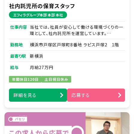
社内託児所の保育スタッフ
エフィラグループ本部 本部 本社
仕事内容
当社では、社員が安心して働ける環境づくりの一
環として、社内託児所を運営しています。
子どもたち一人ひとりに寄り添い、働く親を支え
勤務地
横浜市戸塚区戸塚町8番地 ラピス戸塚2 1階
る保育を一緒に行っていただける保育士を募集
します。
最寄り駅
新横浜
・年齢に応じた保育・見守り
給与
月給27万円
・生活習慣のサポート（食事・午睡・排泄など）
・保護者（社員）への連絡・コミュニケーション
年間休日120日
土日祝日休み
※弊社が運営する保育園（企業主導型・認可保
詳細を見る
応募する
育所）での勤務をお願いすることがあります。