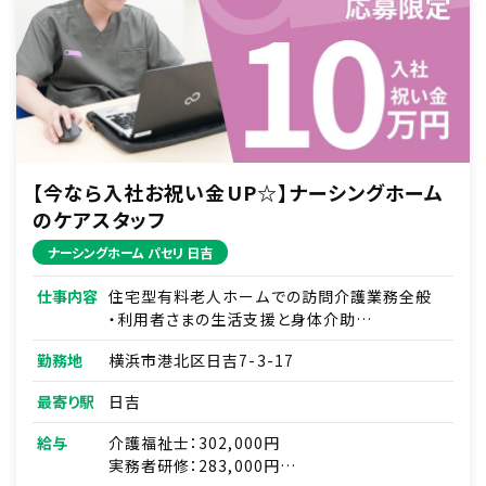
【今なら入社お祝い金UP☆】ナーシングホーム
のケアスタッフ
ナーシングホーム パセリ 日吉
仕事内容
住宅型有料老人ホームでの訪問介護業務全般
・利用者さまの生活支援と身体介助
・利用者さまとのコミュニケーション
勤務地
横浜市港北区日吉7-3-17
・リハビリのお手伝い
・食事や入浴の介助 など
最寄り駅
日吉
・看護師との連携
給与
介護福祉士：302,000円
※夜勤があります
実務者研修：283,000円