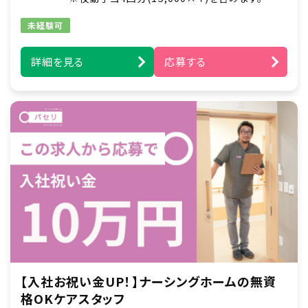
・ご家族との信頼関係づくり（生活〈ケア〉プラン、
ターミナルケア）
未経験可
・上記に付随する記録、申し送り業務、各種ミー
ティング、懇談会 等
詳細を見る
応募する
・介護スタッフとの連携（協力、支援、介護業務あ
り）
【入社お祝い金UP！】ナーシングホームの無資
格OKケアスタッフ