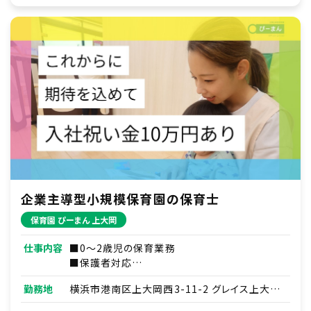
企業主導型小規模保育園の保育士
保育園 ぴーまん 上大岡
仕事内容
■0～2歳児の保育業務
■保護者対応
■連絡帳・記録業務
勤務地
横浜市港南区上大岡西3-11-2 グレイス上大岡
※ICTシステムを使用
1階
■各種研修参加