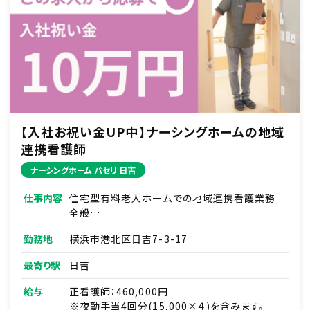
【入社お祝い金UP中】ナーシングホームの地域
連携看護師
ナーシングホーム パセリ 日吉
仕事内容
住宅型有料老人ホームでの地域連携看護業務
全般
■入院患者さんの退院調整・在宅移行支援
勤務地
横浜市港北区日吉7-3-17
■地域の医療機関・介護施設との連携調整、挨
拶まわり
最寄り駅
日吉
■患者さんやご家族からの医療・介護に関する相
談/新規契約対応
給与
正看護師：460,000円
■入居相談の問い合わせ対応・現地調査
※夜勤手当4回分(15,000×４)を含みます。