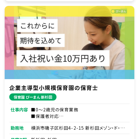
企業主導型小規模保育園の保育士
保育園 ぴーまん 新杉田
仕事内容
■0～2歳児の保育業務
■保護者対応
■連絡帳・記録業務
勤務地
横浜市磯子区杉田4-2-15 新杉田メゾン・ド・ヴ
※ICTシステムを使用
ァロン１F
■各種研修参加