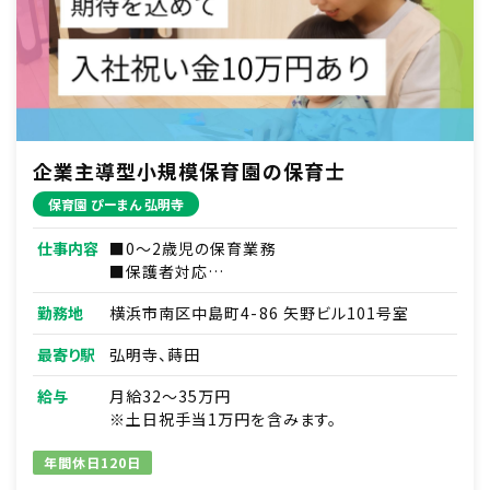
企業主導型小規模保育園の保育士
保育園 ぴーまん 弘明寺
仕事内容
■0～2歳児の保育業務
■保護者対応
■連絡帳・記録業務
勤務地
横浜市南区中島町4-86 矢野ビル101号室
※ICTシステムを使用
■各種研修参加
最寄り駅
弘明寺、蒔田
■見学対応
■調理補助
給与
月給32～35万円
■ほか付随する業務
※土日祝手当1万円を含みます。
年間休日120日