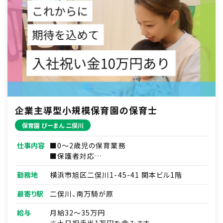
企業主導型小規模保育園の保育士
保育園 ぴーまん 二俣川
仕事内容
■0～2歳児の保育業務
■保護者対応
■連絡帳・記録業務
勤務地
横浜市旭区二俣川1-45-41 関本ビル1階
※ICTシステムを使用
■各種研修参加
最寄り駅
二俣川、南万騎が原
■見学対応
■調理補助
給与
月給32～35万円
■ほか付随する業務