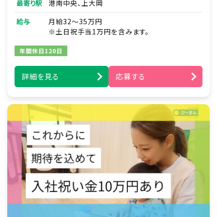
最寄り駅
港南中央、上大岡
■見学対応
■調理補助
給与
月給32～35万円
■ほか付随する業務
※土日祝手当1万円を含みます。
年間休日120日
詳細を見る
応募する