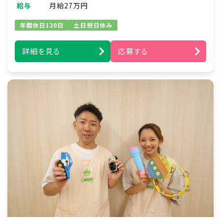
・年齢に応じた保育・見守り
給与
月給27万円
・生活習慣のサポート（食事・午睡・排泄など）
・保護者（社員）への連絡・コミュニケーション
年間休日120日
土日祝日休み
※弊社が運営する保育園（企業主導型・認可保
詳細を見る
応募する
育所）での勤務をお願いすることがあります。