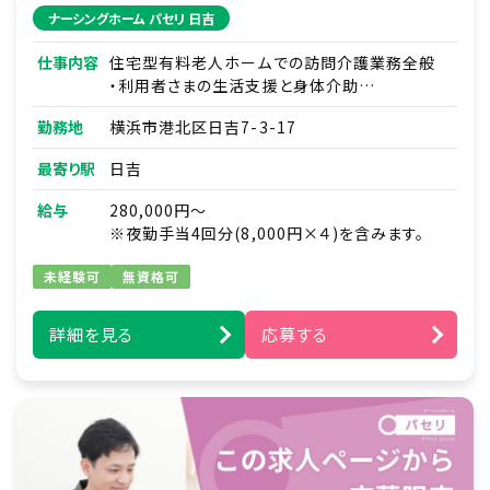
ナーシングホーム パセリ 日吉
仕事内容
住宅型有料老人ホームでの訪問介護業務全般
・利用者さまの生活支援と身体介助
・利用者さまとのコミュニケーション
勤務地
横浜市港北区日吉7-3-17
・リハビリのお手伝い
・食事や入浴の介助 など
最寄り駅
日吉
・看護師との連携
給与
280,000円～
※夜勤があります
※夜勤手当4回分(8,000円×４)を含みます。
未経験可
無資格可
詳細を見る
応募する