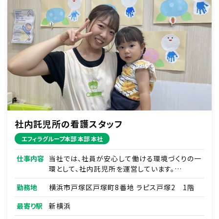
・月次／四半期の予実管理と分析、改善策の提
案
■事業計画の実行と管理
・各部門と連携した事業計画の進捗管理
・KPI（重要業績評価指標）の設定とモニタリング
■市場調査・分析
・業界動向、顧客動向、競合企業の調査
・経営判断に必要なデータ分析と報告
※ほかにもリスク管理やガバナンス強化など、経
社内託児所の看護スタッフ
営企画の幅広い領域に携われます。まずはあな
たの強みを活かせる仕事からお任せします。
エフィラグループ本部 本部 本社
仕事内容
当社では、社員が安心して働ける環境づくりの一
環として、社内託児所を運営しています。
子どもたち一人ひとりに寄り添い、働く親を支え
勤務地
横浜市戸塚区戸塚町8番地 ラピス戸塚2 1階
る保育を一緒に行っていただける看護師を募集
します。
最寄り駅
新横浜