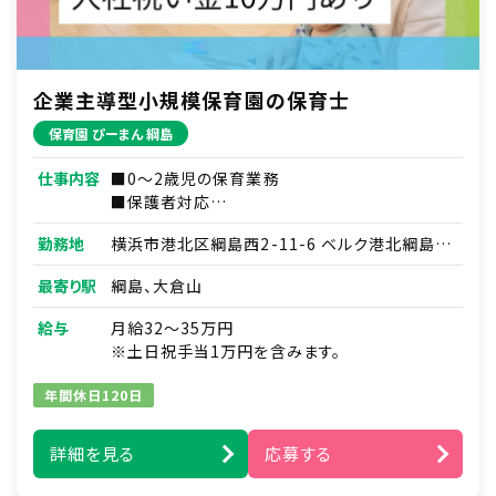
企業主導型小規模保育園の保育士
保育園 ぴーまん 綱島
仕事内容
■0～2歳児の保育業務
■保護者対応
■連絡帳・記録業務
勤務地
横浜市港北区綱島西2-11-6 ベルク港北綱島1
※ICTシステムを使用
階
■各種研修参加
最寄り駅
綱島、大倉山
■見学対応
■調理補助
給与
月給32～35万円
■ほか付随する業務
※土日祝手当1万円を含みます。
年間休日120日
詳細を見る
応募する