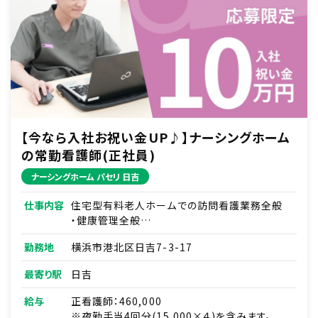
【今なら入社お祝い金UP♪】ナーシングホーム
の常勤看護師(正社員)
ナーシングホーム パセリ 日吉
仕事内容
住宅型有料老人ホームでの訪問看護業務全般
・健康管理全般
・薬の管理
勤務地
横浜市港北区日吉7-3-17
・主治医の指示に基づく在宅医療処置
（経管栄養、吸引、吸入、血糖値チェック、インスリ
最寄り駅
日吉
ン対応、HOT管理 など）
・緊急時の対応（主治医・ご家族・ホーム長への
給与
正看護師：460,000
報告連絡、救急対応）
※夜勤手当4回分(15,000×４)を含みます。