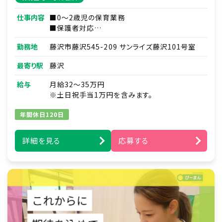
仕事内容
■0～2歳児の保育業務
■保護者対応
■連絡帳・記録業務
勤務地
藤沢市藤沢545-209 サンライズ藤沢101号室
※ICTシステムを使用
■各種研修参加
最寄り駅
藤沢
■見学対応
■調理補助
給与
月給32～35万円
■ほか付随する業務
※土日祝手当1万円を含みます。
年間休日120日
詳細を見る
応募する