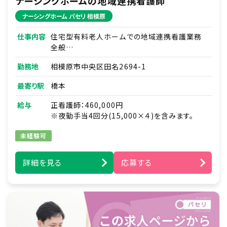
ナーシングホームの地域連携看護師
ナーシングホーム パセリ 相模原
仕事内容
住宅型有料老人ホームでの地域連携看護業務
全般
■入院患者さんの退院調整・在宅移行支援
勤務地
相模原市中央区田名2694-1
■地域の医療機関・介護施設との連携調整、挨
拶まわり
最寄り駅
橋本
■患者さんやご家族からの医療・介護に関する相
談/新規契約対応
給与
正看護師：460,000円
■入居相談の問い合わせ対応・現地調査
※夜勤手当4回分(15,000×４)を含みます。
■健康管理全般・薬の管理
■主治医の指示に基づく在宅医療処置
未経験可
■緊急時の対応（主治医・ご家族・ホーム長への
報告連絡、救急対応）
詳細を見る
応募する
■各種カンファレンスへの参加 など