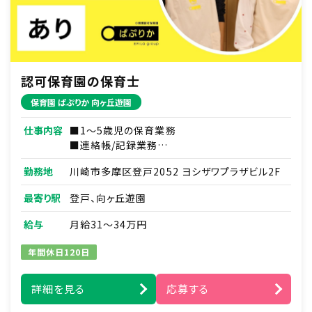
■物件内見
・写真撮影
・水回りやインフラ、駐車場棟の確認
認可保育園の保育士
保育園 ぱぷりか 向ヶ丘遊園
仕事内容
■1～5歳児の保育業務
■連絡帳/記録業務
■各種研修参加
勤務地
川崎市多摩区登戸2052 ヨシザワプラザビル2F
■保護者/見学対応 など
最寄り駅
登戸、向ヶ丘遊園
給与
月給31～34万円
年間休日120日
詳細を見る
応募する