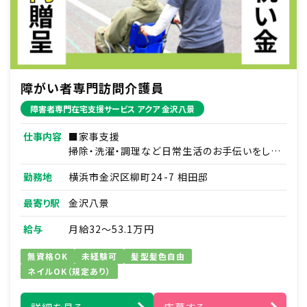
障がい者専門訪問介護員
障害者専門在宅支援サービス アクア 金沢八景
仕事内容
■家事支援
掃除・洗濯・調理など日常生活のお手伝いをしま
す。
勤務地
横浜市金沢区柳町24-7 相田邸
例）日用品の買い物代行／薬の受け取りの代行
など
最寄り駅
金沢八景
■移動支援
給与
月給32～53.1万円
通勤通学・サークル活動や趣味への同伴などを
行います。
無資格OK
未経験可
髪型髪色自由
例）ズーラシア見学／アイドルショップへの買い
ネイルOK（規定あり）
物同行／アイドルコンサートへの同伴など