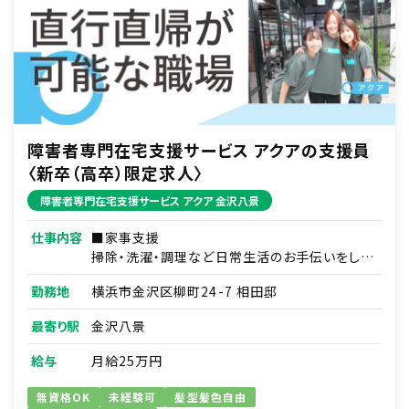
障害者専門在宅支援サービス アクアの支援員
〈新卒（高卒）限定求人〉
障害者専門在宅支援サービス アクア 金沢八景
仕事内容
■家事支援
掃除・洗濯・調理など日常生活のお手伝いをしま
す。
勤務地
横浜市金沢区柳町24-7 相田邸
例）日用品の買い物代行／薬の受け取りの代行
など
最寄り駅
金沢八景
■移動支援
給与
月給25万円
通勤通学・サークル活動や趣味への同伴などを
行います。
無資格OK
未経験可
髪型髪色自由