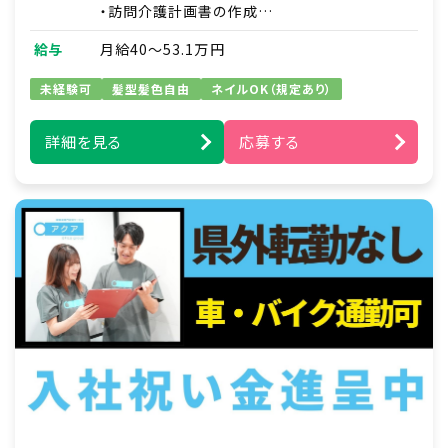
・訪問介護計画書の作成
・介護、看護の提携先との調整
給与
月給40～53.1万円
・研修資料作成
未経験可
髪型髪色自由
ネイルOK（規定あり）
■訪問介護実務
・新規利用者支援プラン作成と職員への指導
・家事支援：日用品の買い物代行・薬の受け取り
詳細を見る
応募する
の代行など
・移動支援：通勤通学の送り迎え・サークル活動
や趣味への同伴など
例）ズーラシア見学／アイドルショップへの買い
物同行／アイドルコンサートへの同伴
・身体介護支援：食事や入浴、排せつ介助、着替
え、洗顔、など
※直行直帰