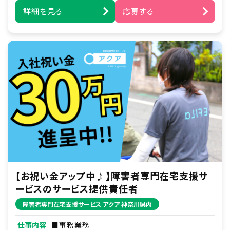
行います。
詳細を見る
応募する
例）ズーラシア見学／アイドルショップへの買い
物同行／アイドルコンサートへの同伴など
■身体介護支援
起床から就寝の間で介助及び、ご自宅での自立
を支援します。
例）食事・入浴・排せつ介助・着替え・洗顔・歯磨
きなどの生活動作のサポートなど
※重度の肢体不自由者へのサポート含む（資格
保有者）
【お祝い金アップ中♪】障害者専門在宅支援サ
ービスのサービス提供責任者
障害者専門在宅支援サービス アクア 神奈川県内
仕事内容
■事務業務