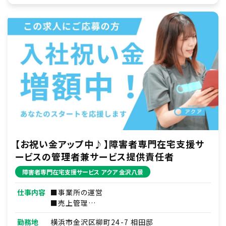
【お祝い金アップ中♪】障害者専門在宅支援サ
ービスの管理者兼サービス提供責任者
障害者専門在宅支援サービス アクア 金沢八景
仕事内容
■事業所の運営
■売上管理
■人材育成／スタッフマネジメント
勤務地
横浜市金沢区柳町24-7 相田邸
■事務作業（シフト作成等）