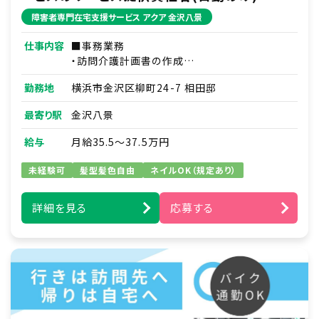
障害者専門在宅支援サービス アクア 金沢八景
仕事内容
■事務業務
・訪問介護計画書の作成
・介護、看護の提携先との調整
勤務地
横浜市金沢区柳町24-7 相田邸
・研修資料作成
最寄り駅
金沢八景
■訪問介護実務
・新規利用者支援プラン作成と職員への指導
給与
月給35.5～37.5万円
・家事支援：日用品の買い物代行・薬の受け取り
の代行など
未経験可
髪型髪色自由
ネイルOK（規定あり）
・移動支援：通勤通学の送り迎え・サークル活動
や趣味への同伴など
詳細を見る
応募する
例）ズーラシア見学／アイドルショップへの買い
物同行／アイドルコンサートへの同伴
・身体介護支援：食事や入浴、排せつ介助、着替
え、洗顔、など
※直行直帰
※夜勤なし