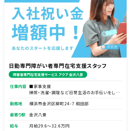
日勤専門障がい者専門在宅支援スタッフ
障害者専門在宅支援サービス アクア 金沢八景
仕事内容
■家事支援
掃除・洗濯・調理など日常生活のお手伝いをしま
す。
勤務地
横浜市金沢区柳町24-7 相田邸
例）日用品の買い物代行／薬の受け取りの代行
など
最寄り駅
金沢八景
■移動支援
給与
月給29.6～32.6万円
通勤通学・サークル活動や趣味への同伴などを