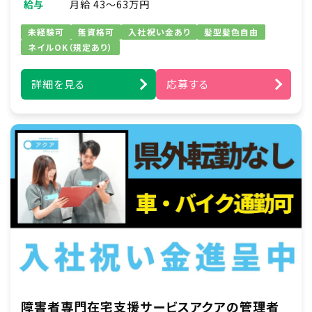
給与
月給 43～63万円
未経験可
無資格可
入社祝い金あり
髪型髪色自由
ネイルOK（規定あり）
詳細を見る
応募する
障害者専門在宅支援サービスアクアの管理者