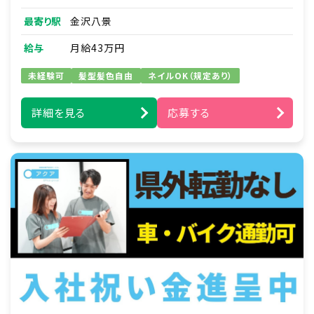
■利用者さま本人やご家族さまとの連絡・調整
最寄り駅
金沢八景
■訪問介護実務
※家事支援・移動支援・身体介護支援
給与
月給43万円
※バイク移動
＝＝サ責業務
未経験可
髪型髪色自由
ネイルOK（規定あり）
■訪問介護計画書の作成
■介護・看護の提携先との調整
詳細を見る
応募する
■支援員のとりまとめ・指導