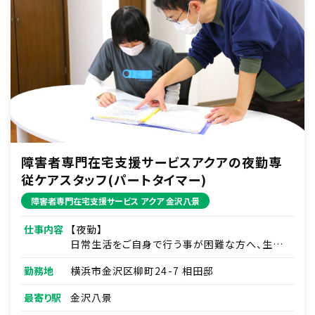
障害者専門在宅支援サービスアクアの夜勤専
従ケアスタッフ(パートタイマー)
障害者専門在宅支援サービス アクア 金沢八景
仕事内容
【夜勤】
日常生活をご自身で行う事が困難な方へ、生活
全般にわたる援助を総合的に行います。
勤務地
横浜市金沢区柳町24-7 相田邸
■ケアプランに沿って身体介護のサポート・自立
支援
最寄り駅
金沢八景
例）入浴・排せつ・食事等の介護、調理・洗濯及び