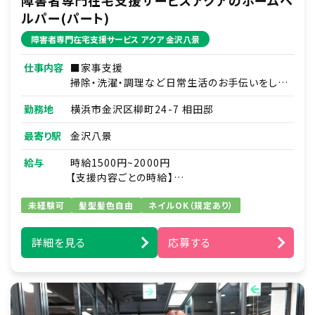
ルパー(パート)
障害者専門在宅支援サービス アクア 金沢八景
仕事内容
■家事支援
掃除・洗濯・調理など日常生活のお手伝いをしま
す。
勤務地
横浜市金沢区柳町24-7 相田邸
例）日用品の買い物代行／薬の受け取りの代行
など
最寄り駅
金沢八景
■移動支援
給与
時給1500円~2000円
通勤通学・サークル活動や趣味への同伴などを
【支援内容ごとの時給】
行います。
移動支援時 1,500円
例）ズーラシア見学／アイドルショップへの買い
未経験可
髪型髪色自由
ネイルOK（規定あり）
家事支援時 1,500円
物同行／アイドルコンサートへの同伴など
在宅介護時 2,000円
重度訪問介護時1,500円
詳細を見る
応募する
■身体介護支援
起床から就寝の間で介助及び、ご自宅での自立
を支援します。
例）食事・入浴・排せつ介助・着替え・洗顔・歯磨
きなどの生活動作のサポートなど