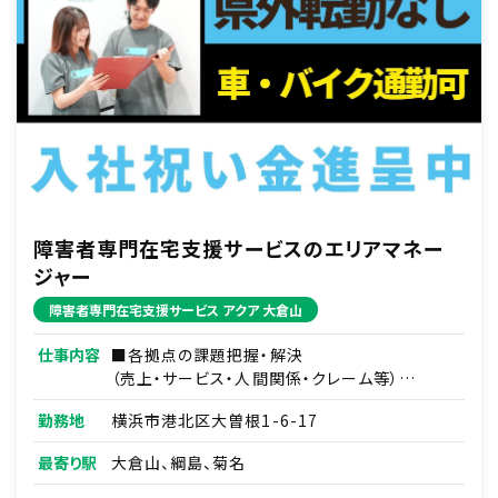
障害者専門在宅支援サービスのエリアマネー
ジャー
障害者専門在宅支援サービス アクア 大倉山
仕事内容
■各拠点の課題把握・解決
（売上・サービス・人間関係・クレーム等）
■部下である拠点責任者2～4名のマネジメント
勤務地
横浜市港北区大曽根1-6-17
■訪問介護の円滑な運営
■その他付随する業務
最寄り駅
大倉山、綱島、菊名