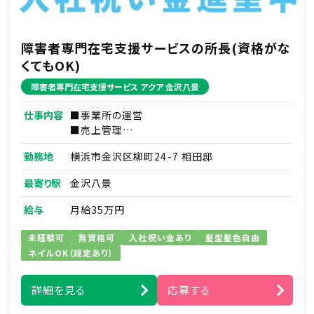
障害者専門在宅支援サービスの所長(資格がな
くてもOK)
障害者専門在宅支援サービス アクア 金沢八景
仕事内容
■事業所の運営
■売上管理
■人材育成／スタッフマネジメント
勤務地
横浜市金沢区柳町24-7 相田邸
■事務作業（シフト作成等）
■利用者さま本人やご家族さまとの連絡・調整
最寄り駅
金沢八景
■訪問介護実務
※家事支援・移動支援・身体介護支援
給与
月給35万円
※バイク移動
未経験可
無資格可
入社祝い金あり
髪型髪色自由
ネイルOK（規定あり）
詳細を見る
応募する