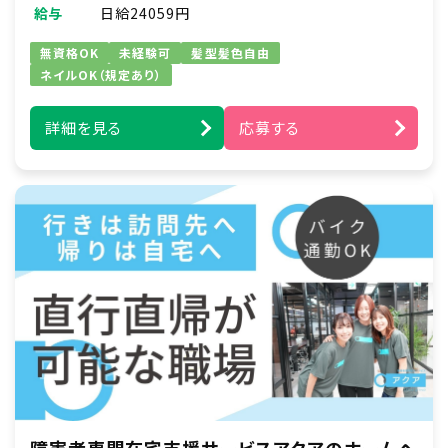
掃除等の家事などのサポート、他見守りなど
給与
日給24059円
・訪問場所：ご利用者さまのご自宅
無資格OK
未経験可
髪型髪色自由
・対象者：重度の肢体不自由者で常に介護を必
ネイルOK（規定あり）
要とする方
詳細を見る
応募する
障害者専門在宅支援サービスアクアのホームヘ