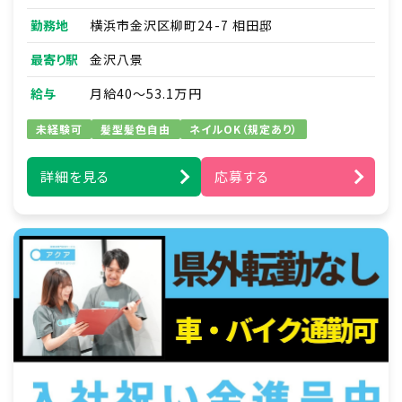
・介護、看護の提携先との調整
勤務地
横浜市金沢区柳町24-7 相田邸
・研修資料作成
最寄り駅
金沢八景
■訪問介護実務
・新規利用者支援プラン作成と職員への指導
給与
月給40～53.1万円
・家事支援：日用品の買い物代行・薬の受け取り
の代行など
未経験可
髪型髪色自由
ネイルOK（規定あり）
・移動支援：通勤通学の送り迎え・サークル活動
や趣味への同伴など
詳細を見る
応募する
例）ズーラシア見学／アイドルショップへの買い
物同行／アイドルコンサートへの同伴
・身体介護支援：食事や入浴、排せつ介助、着替
え、洗顔、など
※直行直帰