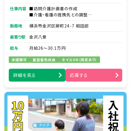
仕事内容
■訪問介護計画書の作成
■介護・看護の提携先との調整
■研修資料作成
勤務地
横浜市金沢区柳町24-7 相田邸
■その他付随する業務
最寄り駅
金沢八景
給与
月給26～30.1万円
未経験可
髪型髪色自由
ネイルOK（規定あり）
詳細を見る
応募する