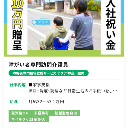
障がい者専門訪問介護員
障害者専門在宅支援サービス アクア 神奈川県内
仕事内容
■家事支援
掃除・洗濯・調理など日常生活のお手伝いをしま
す。
給与
月給32～53.1万円
例）日用品の買い物代行／薬の受け取りの代行
など
無資格OK
未経験可
髪型髪色自由
ネイルOK（規定あり）
■移動支援
通勤通学・サークル活動や趣味への同伴などを