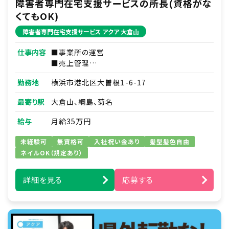
障害者専門在宅支援サービスの所長(資格がな
くてもOK)
障害者専門在宅支援サービス アクア 大倉山
仕事内容
■事業所の運営
■売上管理
■人材育成／スタッフマネジメント
勤務地
横浜市港北区大曽根1-6-17
■事務作業（シフト作成等）
■利用者さま本人やご家族さまとの連絡・調整
最寄り駅
大倉山、綱島、菊名
■訪問介護実務
※家事支援・移動支援・身体介護支援
給与
月給35万円
※バイク移動
未経験可
無資格可
入社祝い金あり
髪型髪色自由
ネイルOK（規定あり）
詳細を見る
応募する