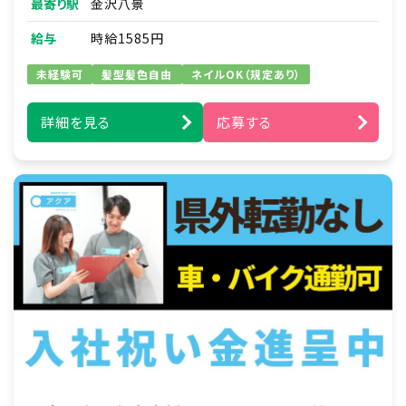
最寄り駅
金沢八景
■訪問介護実務
・新規利用者支援プラン作成と職員への指導
給与
時給1585円
・家事支援：日用品の買い物代行・薬の受け取り
の代行など
未経験可
髪型髪色自由
ネイルOK（規定あり）
・移動支援：通勤通学の送り迎え・サークル活動
や趣味への同伴など
詳細を見る
応募する
例）ズーラシア見学／アイドルショップへの買い
物同行／アイドルコンサートへの同伴
・身体介護支援：食事や入浴、排せつ介助、着替
え、洗顔、など
※直行直帰
※夜勤なし