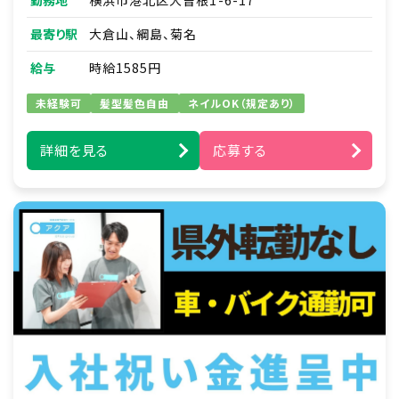
勤務地
横浜市港北区大曽根1-6-17
・研修資料作成
最寄り駅
大倉山、綱島、菊名
■訪問介護実務
・新規利用者支援プラン作成と職員への指導
給与
時給1585円
・家事支援：日用品の買い物代行・薬の受け取り
の代行など
未経験可
髪型髪色自由
ネイルOK（規定あり）
・移動支援：通勤通学の送り迎え・サークル活動
や趣味への同伴など
詳細を見る
応募する
例）ズーラシア見学／アイドルショップへの買い
物同行／アイドルコンサートへの同伴
・身体介護支援：食事や入浴、排せつ介助、着替
え、洗顔、など
※直行直帰
※夜勤なし