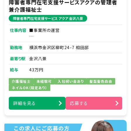
障害者専門在宅支援サービスアクアの管理者
兼介護福祉士
障害者専門在宅支援サービス アクア 金沢八景
仕事内容
■事業所の運営
■売上管理
勤務地
横浜市金沢区柳町24-7 相田邸
■人材育成／スタッフマネジメント
最寄り駅
金沢八景
■事務作業（シフト作成等）
給与
43万円
■利用者さま本人やご家族さまとの連絡・調整
介護福祉士
未経験可
入社祝い金あり
髪型髪色自由
ネイルOK（規定あり）
■訪問介護実務
詳細を見る
応募する
※家事支援・移動支援・身体介護支援
※バイク移動