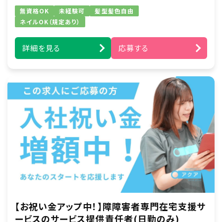
行います。
無資格OK
未経験可
髪型髪色自由
例）ズーラシア見学／アイドルショップへの買い
ネイルOK（規定あり）
物同行／アイドルコンサートへの同伴など
詳細を見る
応募する
■身体介護支援
起床から就寝の間で介助及び、ご自宅での自立
を支援します。
例）食事・入浴・排せつ介助・着替え・洗顔・歯磨
きなどの生活動作のサポートなど
※重度の肢体不自由者へのサポート含む（資格
保有者）
【お祝い金アップ中！】障障害者専門在宅支援サ
ービスのサービス提供責任者(日勤のみ)