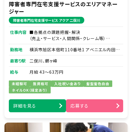
障害者専門在宅支援サービスのエリアマネー
ジャー
障害者専門在宅支援サービス アクア 二俣川
仕事内容
■各拠点の課題把握・解決
（売上・サービス・人間関係・クレーム等）
■部下である拠点責任者2～4名のマネジメント
勤務地
横浜市旭区本宿町110番地1 アベニエル内田
■訪問介護の円滑な運営
105号室
■その他付随する業務
最寄り駅
二俣川、鶴ヶ峰
給与
月給 43～63万円
未経験可
無資格可
入社祝い金あり
髪型髪色自由
ネイルOK（規定あり）
詳細を見る
応募する