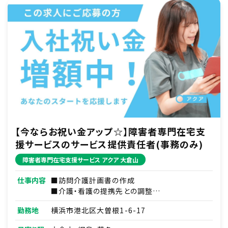
【今ならお祝い金アップ☆】障害者専門在宅支
援サービスのサービス提供責任者(事務のみ)
障害者専門在宅支援サービス アクア 大倉山
仕事内容
■訪問介護計画書の作成
■介護・看護の提携先との調整
■研修資料作成
勤務地
横浜市港北区大曽根1-6-17
■その他付随する業務