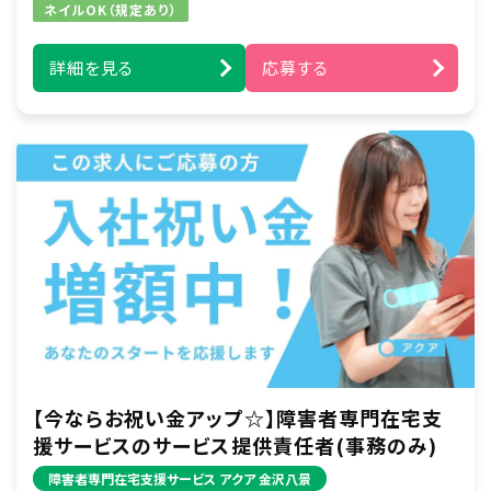
例）ズーラシア見学／アイドルコンサートへの同
ネイルOK（規定あり）
伴など
詳細を見る
応募する
■身体介護支援
起床から就寝の間で介助及び、ご自宅での自立
を支援します。
例）食事・入浴・排せつ介助・着替え・洗顔・歯磨
きなどの生活動作のサポートなど
※重度の肢体不自由者へのサポート含む（資格
保有者）
入社時点で介護に関する知識・資格は必要あり
ません！
訪問は先輩との同行訪問することからスタート！
研修や現場での経験を重ねて、徐々にお一人で
訪問することを目指していただきます。
【今ならお祝い金アップ☆】障害者専門在宅支
援サービスのサービス提供責任者(事務のみ)
障害者専門在宅支援サービス アクア 金沢八景