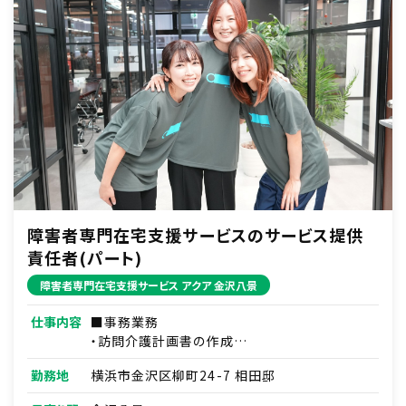
※重度の肢体不自由者へのサポート含む（資格
保有者）
障害者専門在宅支援サービスのサービス提供
責任者(パート)
障害者専門在宅支援サービス アクア 金沢八景
仕事内容
■事務業務
・訪問介護計画書の作成
・介護、看護の提携先との調整
勤務地
横浜市金沢区柳町24-7 相田邸
・研修資料作成