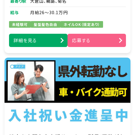
最寄り駅
大倉山、綱島、菊名
給与
月給26～30.1万円
未経験可
髪型髪色自由
ネイルOK（規定あり）
詳細を見る
応募する