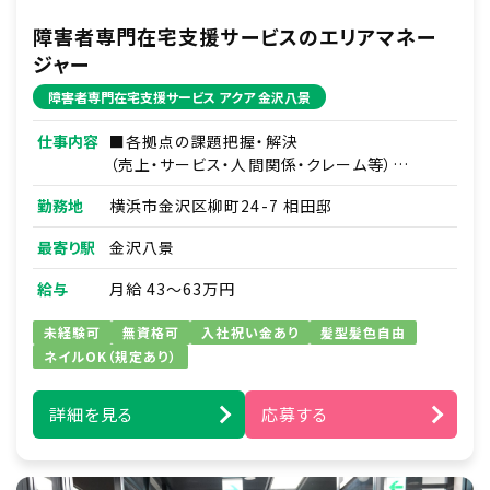
障害者専門在宅支援サービスのエリアマネー
ジャー
障害者専門在宅支援サービス アクア 金沢八景
仕事内容
■各拠点の課題把握・解決
（売上・サービス・人間関係・クレーム等）
■部下である拠点責任者2～4名のマネジメント
勤務地
横浜市金沢区柳町24-7 相田邸
■訪問介護の円滑な運営
■その他付随する業務
最寄り駅
金沢八景
給与
月給 43～63万円
未経験可
無資格可
入社祝い金あり
髪型髪色自由
ネイルOK（規定あり）
詳細を見る
応募する