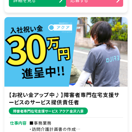
詳細を見る
応募する
■身体介護支援
起床から就寝の間で介助及び、ご自宅での自立
を支援します。
例）食事・入浴・排せつ介助・着替え・洗顔・歯磨
きなどの生活動作のサポートなど
※重度の肢体不自由者へのサポート含む（資格
保有者）
【お祝い金アップ中♪】障害者専門在宅支援サ
ービスのサービス提供責任者
障害者専門在宅支援サービス アクア 金沢八景
仕事内容
■事務業務
・訪問介護計画書の作成