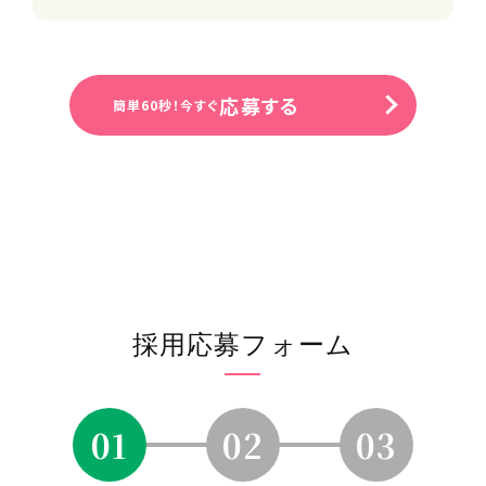
■介護休業
■特別休暇（慶弔休暇を含む）
必要資格・免許等
応募する
簡単60秒！今すぐ
【必須】
原付免許
※運転が苦手な方は電動自転車の貸
与もありますのでご相談下さい
☆福祉系資格なし・未経験OK☆
※18歳以上（労基法第61条深夜業務）
【歓迎】
普通運転免許（AT限定可）
初任者研修
採用応募フォーム
採用プロセス
ご応募⇒一次面接(オンライン可)⇒二
01
02
03
次面接⇒内定