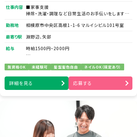
当社が事業で取扱う全ての個人情報に関する取扱いを定め
仕事内容
■家事支援
るものです。
掃除・洗濯・調理など日常生活のお手伝いをします。
例）日用品の買い物代行／薬の受け取りの代行など
勤務地
相模原市中央区高根1-1-6 マルイシビル101号室
【適用範囲】
■移動支援
4. 個人情報保護の取組み
最寄り駅
淵野辺、矢部
通勤通学・サークル活動や趣味への同伴などを行い
当社は、「個人情報保護に関する当社の考え方」および「個人
ます。
給与
時給1500円~2000円
情報保護方針」に基づき、個人情報を取り扱っている部門ご
例）ズーラシア見学／アイドルショップへの買い物同
とに管理責任者を設置し、個人情報について細心の注意と
行／アイドルコンサートへの同伴など
最大限の努力をもって、保護、管理を行っております。 この取
【支援内容ごとの時給】
扱い要旨において「個人情報」とは、次の各号に該当する情
無資格OK
未経験可
髪型髪色自由
ネイルOK（規定あり）
移動支援時 1,500円
■身体介護支援
報のうち、ご本人さまを識別することができる情報をいうも
家事支援時 1,500円
のとします。 応募サイト、お問い合わせフォーム、メール、その
起床から就寝の間で介助及び、ご自宅での自立を支
在宅介護時 2,000円
他の方法で入力され、ご本人さまから当社に提供された情
詳細を見る
応募する
援します。
重度訪問介護時1,500円
報 前号の他、当社がご本人さまから提供を受けた情報 及
例）食事・入浴・排せつ介助・着替え・洗顔・歯磨きな
び、全従業員から提供された情報
どの生活動作のサポートなど
※重度の肢体不自由者へのサポート含む（資格保有
者）
【個人情報】
5. 個人情報の取扱い方針 (取得・利用目的、
第三者提供)
当社は、当社が展開する様々な事業活動に関して、個人情報