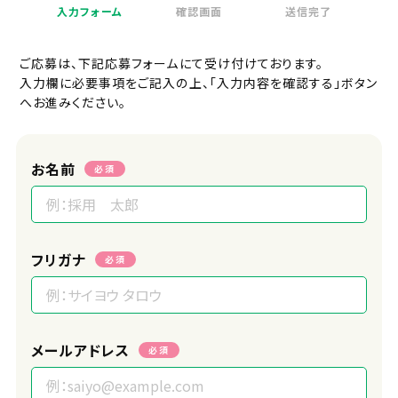
面接地
入力フォーム
確認画面
送信完了
オンラインまたはエフィラグループ本社
(新横浜)
ご応募は、下記応募フォームにて受け付けております。
入力欄に必要事項をご記入の上、「入力内容を確認する」ボタン
受付担当者
へお進みください。
採用担当
お名前
URL
必須
https://efila.co.jp/recruit_top/
フリガナ
必須
メールアドレス
必須