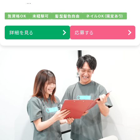
例）ズーラシア見学／アイドルショップへの買い物同
7. その他重要事項
行／アイドルコンサートへの同伴など
【支援内容ごとの時給】
ご本人さまからの個人情報の提供、事前同意の取得等、個人
無資格OK
未経験可
髪型髪色自由
ネイルOK（規定あり）
移動支援時 1,500円
■身体介護支援
情報保護に関してご本人さまへのお願いがございます。 「個
家事支援時 1,500円
人情報保護に関して」の取扱いに関する連絡事項がございま
起床から就寝の間で介助及び、ご自宅での自立を支
在宅介護時 2,000円
す。 ウェブサイトにおけるクッキーおよびWebビーコンの利
詳細を見る
応募する
援します。
重度訪問介護時1,500円
用についての注意事項がございます。 ご本人さまが当社に
例）食事・入浴・排せつ介助・着替え・洗顔・歯磨きな
お電話でご連絡いただいた場合には、正確にご回答するため
どの生活動作のサポートなど
に、通話内容を録音させていただくことがあります。 当社が
※重度の肢体不自由者へのサポート含む（資格保有
提供している個々の個人情報取扱いサイトに関するご連絡
者）
がございます。
8. 認定個人情報保護団体
なし ※個人情報保護法で規定されている、個人情報に関す
る苦情処理や情報提供を行う第三者機関。 当社の商品・サ
ービスに関する問合せ先ではございません。
9. 連絡先
個人情報の開示等の請求および苦情のお申し出を除
く、本取扱要旨に関するご質問・お問い合わせは、下
記の方法にてご連絡ください。