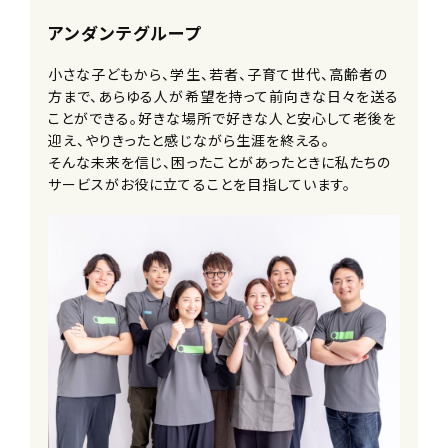
(夜勤)22:00～5:00のみ
※休憩：法定通り
アンダンテグループ
小さな子どもから、学生、若者、子育て世代、高齢者の
待遇・福利厚生
方まで、あらゆる人が希望を持って前向きな日々を送る
副業OK
ことができる。好きな場所で好きな人と安心して老後を
■社会保険完備（雇用・労災・健康・厚
迎え、やりきったと感じながら生涯を終える。
生年金）
そんな未来を信じ、困ったことがあったときに私たちの
※雇用条件により加入保険に変動あり
サービスがお役に立てることを目指しています。
■入社祝い金
■昇給制度
■年末年始手当
■交通費支給
■副業可
■家族利用手当
■健康診断
■インフルエンザ予防接種補助制度
■スポーツ観戦チケット配布
■社員紹介制度
■コミュニケーション費補助
■サークル活動支援制度