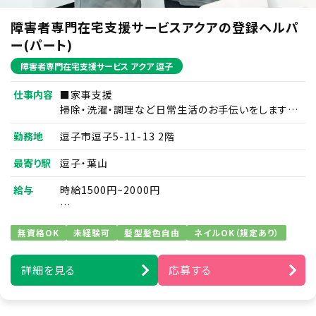
本ページは日本法に基づくものとします。
障害者専門在宅支援サービスアクアの登録ヘルパ
ー(パート)
お問合せ窓口：アンダンテ株式会社 労務部
障害者専門在宅支援サービス アクア 逗子
〒222-0033 神奈川県横浜市港北区新横浜2-6-
13-7F
仕事内容
■家事支援
お問合せメールアドレス
掃除・洗濯・調理など日常生活のお手伝いをします。
info@andante-inc.com
例）日用品の買い物代行／薬の受け取りの代行など
勤務地
逗子市逗子5-11-13 2階
制定日 2019年 9月 1日 アンダンテ株式会社 代表
■移動支援
取締役 畠山 大志郎
最寄り駅
逗子・葉山
通勤通学・サークル活動や趣味への同伴などを行い
ます。
給与
時給1500円~2000円
例）ズーラシア見学／アイドルショップへの買い物同
行／アイドルコンサートへの同伴など
【支援内容ごとの時給】
無資格OK
未経験可
髪型髪色自由
ネイルOK（規定あり）
移動支援時 1,500円
■身体介護支援
家事支援時 1,500円
起床から就寝の間で介助及び、ご自宅での自立を支
在宅介護時 2,000円
詳細を見る
応募する
援します。
重度訪問介護時1,500円
例）食事・入浴・排せつ介助・着替え・洗顔・歯磨きな
どの生活動作のサポートなど