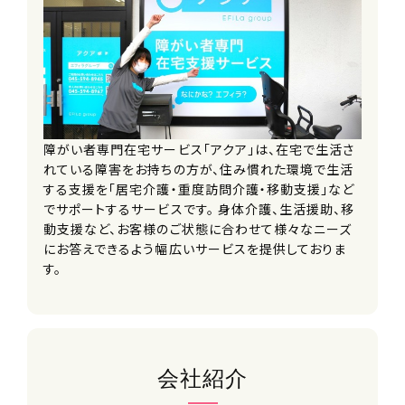
訪問業務
移動支援時 1,500円
家事支援時 1,500円
業務が終わったら直帰します。
在宅介護時 2,000円
重度訪問介護時1,500円
交通費
支給(規定あり)
障がい者専門在宅サービス「アクア」は、在宅で生活さ
れている障害をお持ちの方が、住み慣れた環境で生活
手当
する支援を「居宅介護・重度訪問介護・移動支援」など
でサポートするサービスです。 身体介護、生活援助、移
資格手当
動支援など、お客様のご状態に合わせて様々なニーズ
永年勤続手当
にお答えできるよう幅広いサービスを提供しておりま
す。
雇用形態
パートタイマー
勤務時間（勤務体系）
(日勤)9:00〜18:00の間の4時間以上程
会社紹介
度で応相談