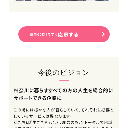
■永年勤続手当
■正社員登用制度
■結婚・出産祝い金
■自社保育園無料利用制度
※一部時間無料対象外・空きがない場
応募する
簡単60秒！今すぐ
合あり
■バレンタイン/お歳暮/お中元等贈り
物禁止ルール
■パワハラ禁止ルール
■職場相談窓口
今後のビジョン
＜研修プログラム＞※参加条件あり
■各種研修制度
※エフィラグループでは、年間約300回
神奈川に暮らすすべての方の人生を総合的に
の研修が開催されています。
サポートできる企業に
■資格取得支援制度
■キャリアコース選択制度
この街には様々な人が暮らしていて、それぞれに必要と
■選択型人事制度(FA制度)
しているサービスは異なります。
※個々の生活スタイルややりたいことに
私たちは『生ききる』という理念のもと、トータルで地域
合わせて転籍できます