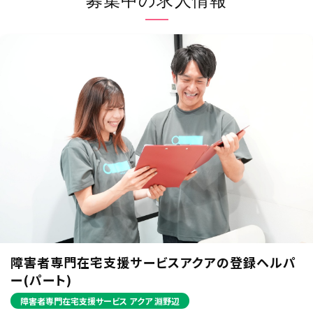
募集中の求人情報
ことを考慮し、それぞれの業務実態に応じた個人情報保護
のための管理体制を確立すると共に、個人情報の収集、利
用、提供において所定の規則に従い適切に取扱います。ま
た、目的外利用は行わない、およびそのための措置を講じ
ます。
(3) 安全対策の実施並びに是正 当社は、個人情報の正確性
および安全性を確保するため、情報セキュリティに関する
諸規則に則り、個人情報へのアクセス管理、個人情報の持
ち出し手段の制限、外部からの不正アクセスの防止等の対
策を実施し、個人情報の漏洩、滅失またはき損の防止に努
めます。 また、安全対策上の問題が確認された場合など、
その原因を特定し、是正措置を講じます。
(4) 法令・規範の遵守 当社は、個人情報の取扱いに関する
法令、国が定める指針その他の規範を遵守します。また、当
社の個人情報管理規則を、これらの法令および指針その
他の規範に適合させます。
(5) 個人情報に関する本人の権利尊重 当社は、個人情報に
関して本人から情報の開示、訂正もしくは削除、または利
用もしくは提供の拒否を求められたとき、および苦情、相談
の申し出を受けたときは、個人情報に関する本人の権利を
障害者専門在宅支援サービスアクアの登録ヘルパ
尊重し、誠意をもって対応します。
ー(パート)
障害者専門在宅支援サービス アクア 淵野辺
3. 適用範囲