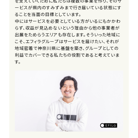
を支えていくために私たちは複数の事業を作り、そのサ
ービスが県内のすみずみまで行き届いている状態にす
加入保険
ることを当面の目標としています。
雇用保険
中にはサービスを必要としている方がいるにもかかわ
労災保険
らず、収益が見込めないという理由から他の事業者が
厚生年金保険
出展をためらうエリアも存在します。そういった地域に
健康保険
こそ、エフィラグループはサービスを届けたい、それが
地域密着で神奈川県に基盤を築き、グループとしての
利益でカバーできる私たちの役割であると考えていま
受動喫煙防止措置事項
す。
全社全面禁煙
契約期間
6か月（原則更新）
休日・休暇
希望に基づくシフト制
■有給休暇（法定通り）
■産前産後休暇（取得実績あり）
■育児休業