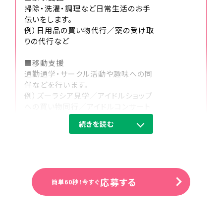
掃除・洗濯・調理など日常生活のお手
伝いをします。
例）日用品の買い物代行／薬の受け取
りの代行など
13:00
■移動支援
訪問業務
通勤通学・サークル活動や趣味への同
伴などを行います。
例）ズーラシア見学／アイドルショップ
への買い物同行／アイドルコンサート
への同伴など
続きを読む
■身体介護支援
起床から就寝の間で介助及び、ご自宅
での自立を支援します。
例）食事・入浴・排せつ介助・着替え・洗
応募する
顔・歯磨きなどの生活動作のサポート
簡単60秒！今すぐ
など
※重度の肢体不自由者へのサポート含
15:00
む（資格保有者）