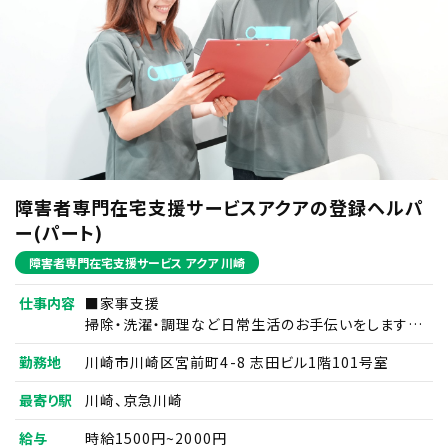
を各号の目的の達成に必要な範囲でのみ取得し、利用する
ものとします。また、ご本人さまに個人情報を提供いただく場
合には事前にその使用目的を明示し、ご本人さまに同意をい
ただくものとします。 当社は、特定の条件のものを除き、あら
かじめご本人さまの事前の同意を得ないで、ご本人さまの個
人情報を第三者に提供しません。 当社は、当社のグループ会
社と共同して事業活動を行う場合に必要となる、お名前並び
に職場およびご自宅の住所、電話番号、FAX番号、電子メー
ルアドレス等のご本人さまの個人情報につき、当該グループ
会社に提供することがあります。
障害者専門在宅支援サービスアクアの登録ヘルパ
ー(パート)
【その他詳細】
6. 個人情報の開示等の請求、または苦情のお
障害者専門在宅支援サービス アクア 川崎
申し出
仕事内容
■家事支援
当社が保有しているご本人さまの個人情報について、開示、
掃除・洗濯・調理など日常生活のお手伝いをします。
訂正、追加、削除、利用停止、第三者提供の停止、若しくは利
例）日用品の買い物代行／薬の受け取りの代行など
用目的の通知(以下「開示等」といいます。)を請求される場合
勤務地
川崎市川崎区宮前町4-8 志田ビル1階101号室
または苦情をお申し出になる場合は、所定の手続きに則り請
求をお願い致します。
■移動支援
最寄り駅
川崎、京急川崎
通勤通学・サークル活動や趣味への同伴などを行い
ます。
給与
時給1500円~2000円
【詳細について】