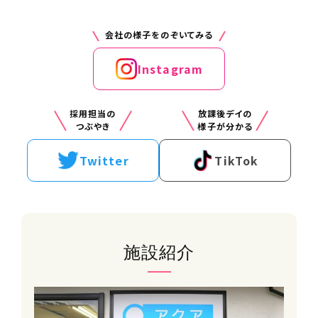
訪問業務
住所（勤務地）
会社の様子をのぞいてみる
神奈川県横浜市金沢区柳町24-7 相田
邸
Instagram
勤務先住所
採用担当の
放課後デイの
金沢シーサイドライン 金沢八景駅から
つぶやき
様子が分かる
徒歩で11分
京急本線 金沢八景駅から徒歩で15分
Twitter
TikTok
事業所名
16:00
障害者専門在宅支援サービス アクア
金沢八景
訪問業務
施設紹介
給与
時給1500円~2000円
17:00
【支援内容ごとの時給】