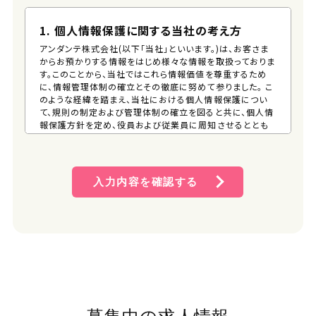
1. 個人情報保護に関する当社の考え方
アンダンテ株式会社(以下「当社」といいます。)は、お客さま
からお預かりする情報をはじめ様々な情報を取扱っておりま
す。このことから、当社ではこれら情報価値を尊重するため
に、情報管理体制の確立とその徹底に努めて参りました。 こ
のような経緯を踏まえ、当社における個人情報保護につい
て、規則の制定および管理体制の確立を図ると共に、個人情
報保護方針を定め、役員および従業員に周知させるととも
に、一般の方が、容易に入手できる措置を講じるものとしま
す。 そして、この方針に従い個人情報の適切な保護に努めま
す。
入力内容を確認する
2. 個人情報保護方針
(1) 個人情報管理規則の策定および個人情報保護マネジメ
ントシステムの継続的改善 当社は、役員および従業員に
個人情報保護の重要性を認識させ、個人情報を適切に利
用し、保護するための個人情報管理規則を策定し、個人情
報保護マネジメントシステムを着実に実施します。更に、維
持し、継続的に改善します。
(2) 個人情報の収集・利用・提供および目的外利用の禁止
当社は、事業活動において、個人情報をお預かりしている