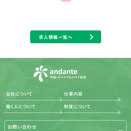
のための管理体制を確立すると共に、個人情報の収集、利
用、提供において所定の規則に従い適切に取扱います。ま
た、目的外利用は行わない、およびそのための措置を講じ
ます。
(3) 安全対策の実施並びに是正 当社は、個人情報の正確性
および安全性を確保するため、情報セキュリティに関する
諸規則に則り、個人情報へのアクセス管理、個人情報の持
求人情報一覧へ
ち出し手段の制限、外部からの不正アクセスの防止等の対
策を実施し、個人情報の漏洩、滅失またはき損の防止に努
めます。 また、安全対策上の問題が確認された場合など、
その原因を特定し、是正措置を講じます。
(4) 法令・規範の遵守 当社は、個人情報の取扱いに関する
法令、国が定める指針その他の規範を遵守します。また、当
社の個人情報管理規則を、これらの法令および指針その
他の規範に適合させます。
(5) 個人情報に関する本人の権利尊重 当社は、個人情報に
関して本人から情報の開示、訂正もしくは削除、または利
用もしくは提供の拒否を求められたとき、および苦情、相談
会社について
仕事内容
の申し出を受けたときは、個人情報に関する本人の権利を
尊重し、誠意をもって対応します。
働く人について
制度について
3. 適用範囲
お問い合わせ
当社が事業で取扱う全ての個人情報に関する取扱いを定め