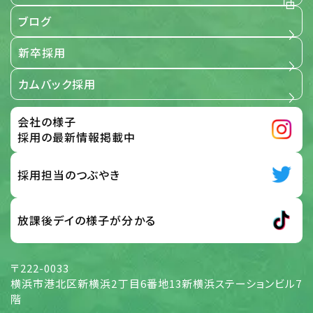
るものです。
ブログ
【適用範囲】
新卒採用
4. 個人情報保護の取組み
カムバック採用
当社は、「個人情報保護に関する当社の考え方」および「個人
情報保護方針」に基づき、個人情報を取り扱っている部門ご
とに管理責任者を設置し、個人情報について細心の注意と
会社の様子
最大限の努力をもって、保護、管理を行っております。 この取
扱い要旨において「個人情報」とは、次の各号に該当する情
採用の最新情報掲載中
報のうち、ご本人さまを識別することができる情報をいうも
のとします。 応募サイト、お問い合わせフォーム、メール、その
他の方法で入力され、ご本人さまから当社に提供された情
採用担当のつぶやき
報 前号の他、当社がご本人さまから提供を受けた情報 及
び、全従業員から提供された情報
放課後デイの様子が分かる
【個人情報】
5. 個人情報の取扱い方針 (取得・利用目的、
〒222-0033
第三者提供)
横浜市港北区新横浜2丁目6番地13新横浜ステーションビル7
当社は、当社が展開する様々な事業活動に関して、個人情報
階
を各号の目的の達成に必要な範囲でのみ取得し、利用する