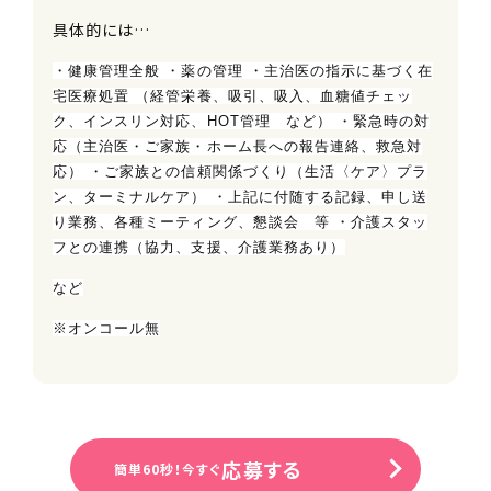
具体的には…
・健康管理全般 ・薬の管理 ・主治医の指示に基づく在
宅医療処置 （経管栄養、吸引、吸入、血糖値チェッ
ク、インスリン対応、HOT管理 など） ・緊急時の対
応（主治医・ご家族・ホーム長への報告連絡、救急対
応） ・ご家族との信頼関係づくり（生活〈ケア〉プラ
ン、ターミナルケア） ・上記に付随する記録、申し送
り業務、各種ミーティング、懇談会 等 ・介護スタッ
フとの連携（協力、支援、介護業務あり）
など
※オンコール無
応募する
簡単60秒！今すぐ