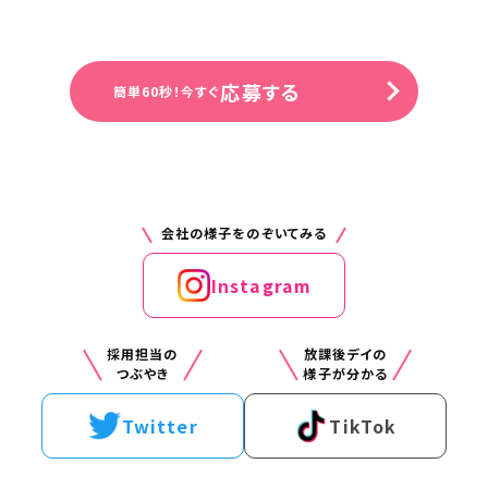
住所（勤務地）
神奈川県相模原市中央区田名2694-1
応募する
簡単60秒！今すぐ
勤務先住所
JR相模線 南橋本から徒歩31分、車
で10分
会社の様子をのぞいてみる
事業所名
ナーシングホームパセリ 相模原田名
Instagram
給与
採用担当の
放課後デイの
時給1950円
つぶやき
様子が分かる
交通費
Twitter
TikTok
支給※規定あり