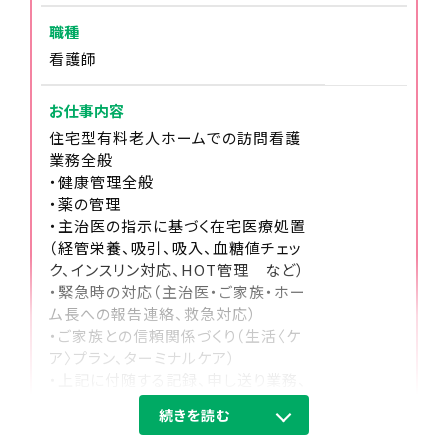
職種
18:00
看護師
申し送り、夜勤スタッフへの引継ぎ、退勤
お仕事内容
住宅型有料老人ホームでの訪問看護
業務全般
・健康管理全般
・薬の管理
・主治医の指示に基づく在宅医療処置
（経管栄養、吸引、吸入、血糖値チェッ
ク、インスリン対応、HOT管理 など）
・緊急時の対応（主治医・ご家族・ホー
ム長への報告連絡、救急対応）
・ご家族との信頼関係づくり（生活〈ケ
ア〉プラン、ターミナルケア）
・上記に付随する記録、申し送り業務、
各種ミーティング、懇談会 等
続きを読む
・介護スタッフとの連携（協力、支援、介
護業務あり）