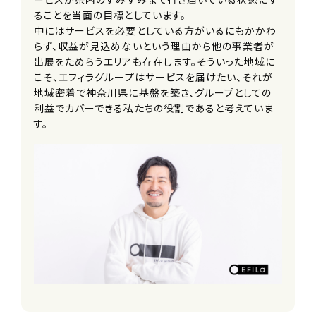
加入保険
ることを当面の目標としています。
中にはサービスを必要としている方がいるにもかかわ
社会保険完備（雇用・労災・健康・厚生
らず、収益が見込めないという理由から他の事業者が
年金）
出展をためらうエリアも存在します。そういった地域に
※法定通り
こそ、エフィラグループはサービスを届けたい、それが
地域密着で神奈川県に基盤を築き、グループとしての
受動喫煙防止措置事項
利益でカバーできる私たちの役割であると考えていま
全社全面禁煙
す。
試用期間
6か月（条件変更なし）
契約期間
6か月（原則更新）
休日・休暇
希望に基づくシフト制