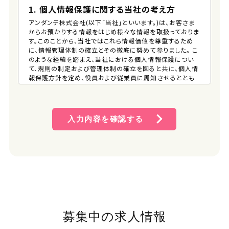
1. 個人情報保護に関する当社の考え方
アンダンテ株式会社(以下「当社」といいます。)は、お客さま
からお預かりする情報をはじめ様々な情報を取扱っておりま
す。このことから、当社ではこれら情報価値を尊重するため
に、情報管理体制の確立とその徹底に努めて参りました。 こ
のような経緯を踏まえ、当社における個人情報保護につい
て、規則の制定および管理体制の確立を図ると共に、個人情
報保護方針を定め、役員および従業員に周知させるととも
に、一般の方が、容易に入手できる措置を講じるものとしま
す。 そして、この方針に従い個人情報の適切な保護に努めま
す。
入力内容を確認する
2. 個人情報保護方針
(1) 個人情報管理規則の策定および個人情報保護マネジメ
ントシステムの継続的改善 当社は、役員および従業員に
個人情報保護の重要性を認識させ、個人情報を適切に利
用し、保護するための個人情報管理規則を策定し、個人情
報保護マネジメントシステムを着実に実施します。更に、維
持し、継続的に改善します。
(2) 個人情報の収集・利用・提供および目的外利用の禁止
当社は、事業活動において、個人情報をお預かりしている
募集中の求人情報
ことを考慮し、それぞれの業務実態に応じた個人情報保護