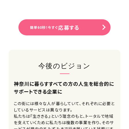
手当
社会保険完備（雇用・労災・健康・厚生
年金）
※法定通り
応募する
簡単60秒！今すぐ
雇用形態
パートタイマー
勤務時間（勤務体系）
今後のビジョン
シフト制
日勤：9:00-18:00（休憩60分）
神奈川に暮らすすべての方の人生を総合的に
※週1日から可
サポートできる企業に
待遇・福利厚生
この街には様々な人が暮らしていて、それぞれに必要と
■駐車場有
しているサービスは異なります。
■資格取得支援制度あり
私たちは『生ききる』という理念のもと、トータルで地域
■研修制度あり
を支えていくために私たちは複数の事業を作り、そのサ
ービスが県内のすみずみまで行き届いている状態にす