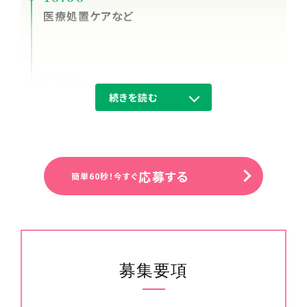
医療処置ケアなど
12:00
続きを読む
経管栄養・昼食の見守り
14:00
応募する
簡単60秒！今すぐ
医療処置・ケアなど
15:00
募集要項
配薬セッティングなど