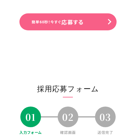
必要資格・免許等
【いずれか必須】
正看護師：臨床経験2-3年以上
応募する
簡単60秒！今すぐ
准看護師：臨床経験3-5年以上
面接地
オンラインまたはエフィラグループ本社
(新横浜)
受付担当者
採用担当
採用応募フォーム
URL
https://efila.co.jp/recruit_top/
01
02
03
入力フォーム
確認画面
送信完了