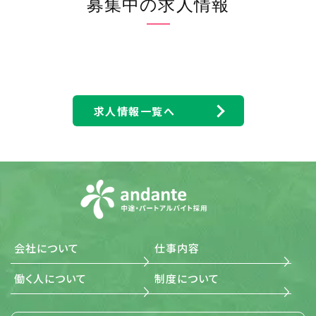
当社は、事業活動において、個人情報をお預かりしている
募集中の求人情報
ことを考慮し、それぞれの業務実態に応じた個人情報保護
のための管理体制を確立すると共に、個人情報の収集、利
用、提供において所定の規則に従い適切に取扱います。ま
た、目的外利用は行わない、およびそのための措置を講じ
ます。
(3) 安全対策の実施並びに是正 当社は、個人情報の正確性
および安全性を確保するため、情報セキュリティに関する
諸規則に則り、個人情報へのアクセス管理、個人情報の持
求人情報一覧へ
ち出し手段の制限、外部からの不正アクセスの防止等の対
策を実施し、個人情報の漏洩、滅失またはき損の防止に努
めます。 また、安全対策上の問題が確認された場合など、
その原因を特定し、是正措置を講じます。
(4) 法令・規範の遵守 当社は、個人情報の取扱いに関する
法令、国が定める指針その他の規範を遵守します。また、当
社の個人情報管理規則を、これらの法令および指針その
他の規範に適合させます。
(5) 個人情報に関する本人の権利尊重 当社は、個人情報に
関して本人から情報の開示、訂正もしくは削除、または利
用もしくは提供の拒否を求められたとき、および苦情、相談
会社について
仕事内容
の申し出を受けたときは、個人情報に関する本人の権利を
尊重し、誠意をもって対応します。
働く人について
制度について
3. 適用範囲