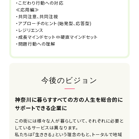
(3)社会福祉士、精神保健福祉士・教員
・こだわり行動への対応
免許（幼／小／中／高）いずれかの所
≪応用編≫
持者
・共同注意、共同注視
・アプローチのヒント(始発型、応答型)
採用プロセス
・レジリエンス
・成長マインドセット⇔硬直マインドセット
ご応募⇒一次面接(オンライン可)⇒二
・問題行動への理解
次面接⇒内定
※ご希望の方には、一次面接以降に事
業所の見学もご案内しております。
面接地
今後のビジョン
オンラインまたはエフィラグループ本社
(新横浜)
神奈川に暮らすすべての方の人生を総合的に
受付担当者
サポートできる企業に
採用担当
この街には様々な人が暮らしていて、それぞれに必要と
しているサービスは異なります。
URL
私たちは『生ききる』という理念のもと、トータルで地域