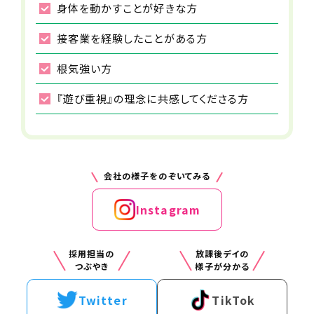
身体を動かすことが好きな方
15:00
交通費
接客業を経験したことがある方
おやつ・イベント
支給
おやつを食べて、その日のレクリエーションを行いま
※月上限3万円
根気強い方
す。
『遊び重視』の理念に共感してくださる方
手当
・資格手当
・通勤手当
・永年勤続手当
・メンター手当
会社の様子をのぞいてみる
雇用形態
Instagram
正社員
採用担当の
放課後デイの
勤務時間（勤務体系）
つぶやき
様子が分かる
平日：10時〜19時30分
土日祝、学校休業日：9時〜18時30分
17:30
Twitter
TikTok
実働8時間程度／シフト制