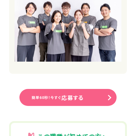
■自社保育園無料利用制度
※一部時間無料対象外・空きがない場
合あり
■バレンタイン・お歳暮・お中元等贈り
物禁止ルール
■パワハラ禁止ルール
■職場相談窓口
■社会保険完備（雇用・労災・健康・厚
生年金）
■健康診断
■インフルエンザ予防接種補助制度
加入保険
雇用保険
応募する
簡単60秒！今すぐ
労災保険
厚生年金保険
健康保険
受動喫煙防止措置事項