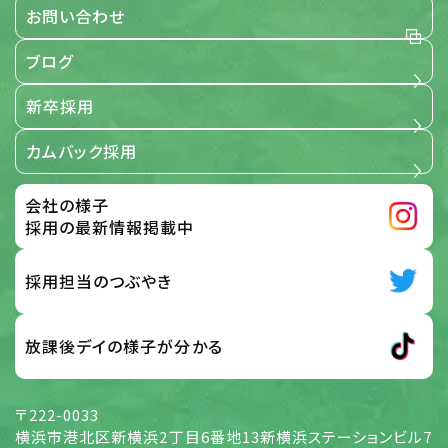
お問い合わせ
当社が事業で取扱う全ての個人情報に関する取扱いを定め
るものです。
ブログ
【適用範囲】
新卒採用
4. 個人情報保護の取組み
カムバック採用
当社は、「個人情報保護に関する当社の考え方」および「個人
情報保護方針」に基づき、個人情報を取り扱っている部門ご
とに管理責任者を設置し、個人情報について細心の注意と
会社の様子
最大限の努力をもって、保護、管理を行っております。 この取
扱い要旨において「個人情報」とは、次の各号に該当する情
採用の最新情報掲載中
報のうち、ご本人さまを識別することができる情報をいうも
のとします。 応募サイト、お問い合わせフォーム、メール、その
他の方法で入力され、ご本人さまから当社に提供された情
採用担当のつぶやき
報 前号の他、当社がご本人さまから提供を受けた情報 及
び、全従業員から提供された情報
放課後デイの様子が分かる
【個人情報】
5. 個人情報の取扱い方針 (取得・利用目的、
〒222-0033
第三者提供)
横浜市港北区新横浜2丁目6番地13新横浜ステーションビル7
当社は、当社が展開する様々な事業活動に関して、個人情報