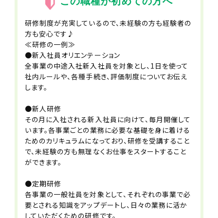
この職種が初めての方へ
全社全面禁煙
研修制度が充実しているので、未経験の方も経験者の
試用期間
方も安心です♪
6ヶ月（条件変更なし）
≪研修の一例≫
●新入社員オリエンテーション
全事業の中途入社新入社員を対象とし、1日を使って
契約期間
社内ルールや、各種手続き、評価制度についてお伝え
無期
します。
※定年66歳
●新人研修
休日・休暇
その月に入社される新入社員に向けて、毎月開催して
います。各事業ごとの業務に必要な基礎を身に着ける
■シフト制／月8～10日休み
ためのカリキュラムになっており、研修を受講すること
■年末年始休み
で、未経験の方も無理なくお仕事をスタートすること
■有給休暇（法定通り）
ができます。
■年末年始
■産前産後休暇（取得実績あり）
●定期研修
■育児休業
各事業の一般社員を対象として、それぞれの事業で必
■介護休業
要とされる知識をアップデートし、日々の業務に活か
■特別休暇（慶弔休暇を含む）
していただくための研修です。