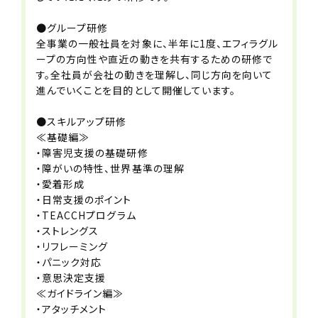
必要資格・免許等
●グループ研修
【必須】
全事業の一般社員を対象に、半年に1度、エフィラグル
・児童指導員任用資格
ープの方向性や直近の動きを共有するための研修で
・普通自動車運転免許（AT限定可）
す。全社員が会社の動きを理解し、同じ方向を向いて
進んでいくことを目的として開催しています。
【歓迎】
・児童発達支援管理責任者
●スキルアップ研修
・社会福祉士
≪基礎編≫
・理学療法士
・障害児支援の基礎研修
・作業療法士
・障がいの特性、世界基準の理解
・言語聴覚士
・愛着形成
・心理学部卒業
・日常支援のポイント
・TEACCHプログラム
※児童指導員任用資格とは
・ストレングス
下記のいずれかに該当する方
・リフレーミング
(1)大学４年制卒で社会福祉・教育・社
・パニック対応
会の何れかの学部・学科卒業
・意思決定支援
(2)児童福祉事業に２年以上在籍かつ
≪ガイドライン編≫
３６０日以上従事した方
・アタッチメント