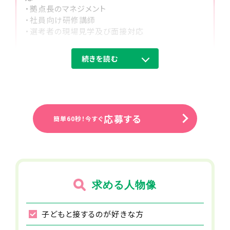
・拠点長のマネジメント
・社員向け研修講師
・選考者の現場見学及び面接対応
14:00
住所（勤務地）
続きを読む
子ども達が教室に到着
神奈川県川崎市宮前区神木本町4-7-1
ワコーレ溝の口Ⅱ104
スタッフみんなで受け入れます。
勤務先住所
応募する
簡単60秒！今すぐ
JR南武線 久地駅から徒歩で28分
JR南武線 津田山駅から車で8分
事業所名
児童発達支援・放課後デイサービス ト
求める人物像
イロ 神木本町
給与
子どもと接するのが好きな方
月給46～77万