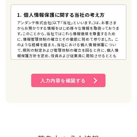
1. 個人情報保護に関する当社の考え方
アンダンテ株式会社(以下「当社」といいます。)は、お客さま
からお預かりする情報をはじめ様々な情報を取扱っておりま
す。このことから、当社ではこれら情報価値を尊重するため
に、情報管理体制の確立とその徹底に努めて参りました。 こ
のような経緯を踏まえ、当社における個人情報保護につい
て、規則の制定および管理体制の確立を図ると共に、個人情
報保護方針を定め、役員および従業員に周知させるととも
に、一般の方が、容易に入手できる措置を講じるものとしま
す。 そして、この方針に従い個人情報の適切な保護に努めま
す。
入力内容を確認する
2. 個人情報保護方針
(1) 個人情報管理規則の策定および個人情報保護マネジメ
ントシステムの継続的改善 当社は、役員および従業員に
個人情報保護の重要性を認識させ、個人情報を適切に利
用し、保護するための個人情報管理規則を策定し、個人情
報保護マネジメントシステムを着実に実施します。更に、維
持し、継続的に改善します。
(2) 個人情報の収集・利用・提供および目的外利用の禁止