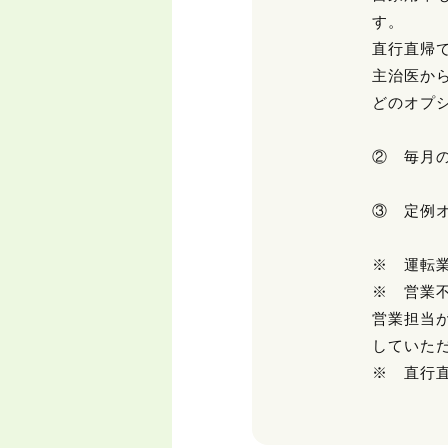
す。
直行直帰
主治医か
どのオプ
② 毎月
③ 定例
※ 運転
※ 営業
営業担当
していた
※ 直行