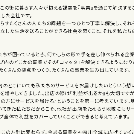
はこの街に暮らす人々が抱える課題を『事業』を通じて解決する
立した会社です。
くらすたくさんの人たちの課題を一つひとつ丁寧に解決し、それ
自立した生活を送ることができる社会を築くこと、それを私たち
たちが困っているとき、何かしらの形で手を差し伸べられる企
プ内のどこかの事業でその「コマッタ」を解決できるようになり
たくさんの拠点をつくり、たくさんの事業を生み出しています。
内のどこにいても私たちのサービスをお届けしたいとういう想
所を増やしてきました。出店の際は『利益が出るか』も大切ですが
ての方にサービスを届ける』ということを第一に考えています。
いてきた私たちだからこそ、他社が出店をためらう地域にもサ
ープ全体で利益をカバーしていくことができると考えています。
もこの方針は変わらず、今ある事業を神奈川全域に広げていく