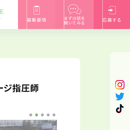
E
まずは話を
募集要項
応募する
て
聞いてみる
ージ指圧師