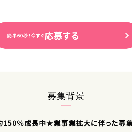
応募する
簡単60秒！今すぐ
募集背景
約150％成長中★業事業拡大に伴った募集