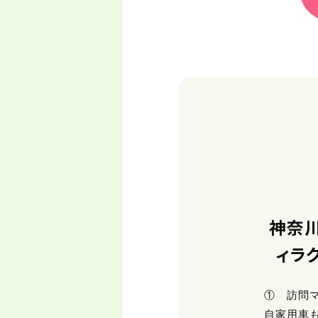
神奈
ィラ
① 訪問
自家用車