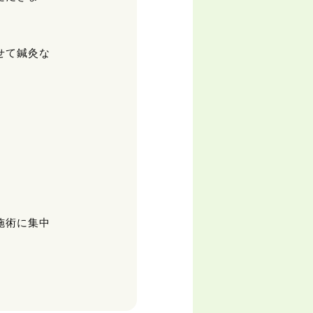
せて鍼灸な
施術に集中