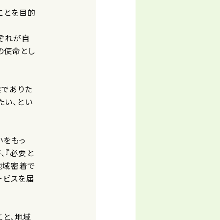
ことを目的
ぞれが自
の使命とし
業でありた
たい、とい
いをもっ
、『必要と
地域密着で
ービスを届
こと、地域