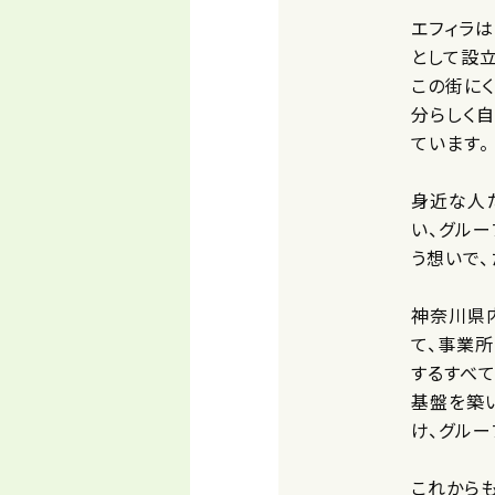
エフィラ
として設
この街に
分らしく
ています。
身近な人
い、グルー
う想いで、
神奈川県
て、事業
するすべ
基盤を築
け、グル
これから