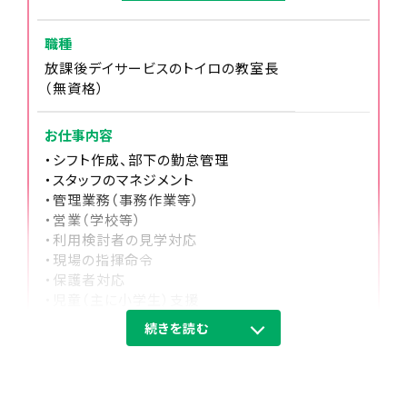
子ども達の学校が終わる時間に合わせて出発しま
す。
職種
放課後デイサービスのトイロの教室長
（無資格）
お仕事内容
・シフト作成、部下の勤怠管理
・スタッフのマネジメント
・管理業務（事務作業等）
・営業（学校等）
・利用検討者の見学対応
・現場の指揮命令
・保護者対応
・児童（主に小学生）支援
14:00
・送迎業務（学校・施設・自宅）
続きを読む
子ども達が教室に到着
住所（勤務地）
スタッフみんなで受け入れます。
神奈川県川崎市幸区中幸町2-47 メゾ