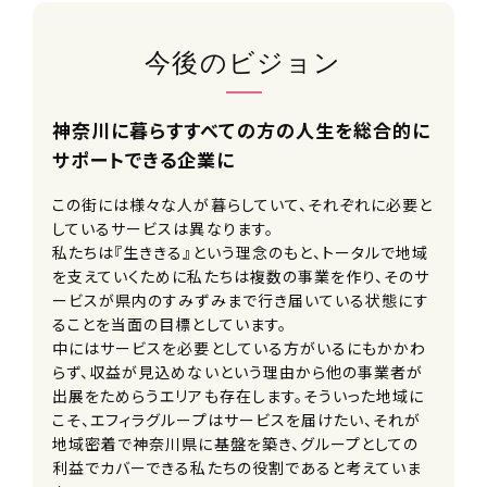
採用プロセス
ご応募⇒一次面接(オンライン可)⇒二
次面接⇒内定
今後のビジョン
※ご希望の方には、一次面接以降に事
業所の見学もご案内しております。
神奈川に暮らすすべての方の人生を総合的に
サポートできる企業に
面接地
オンラインまたはエフィラグループ本社
この街には様々な人が暮らしていて、それぞれに必要と
(新横浜)
しているサービスは異なります。
私たちは『生ききる』という理念のもと、トータルで地域
受付担当者
を支えていくために私たちは複数の事業を作り、そのサ
ービスが県内のすみずみまで行き届いている状態にす
採用担当
ることを当面の目標としています。
中にはサービスを必要としている方がいるにもかかわ
URL
らず、収益が見込めないという理由から他の事業者が
https://efila.co.jp/recruit_top/
出展をためらうエリアも存在します。そういった地域に
こそ、エフィラグループはサービスを届けたい、それが
地域密着で神奈川県に基盤を築き、グループとしての
利益でカバーできる私たちの役割であると考えていま