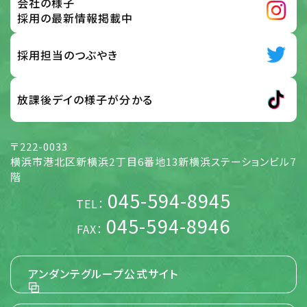
会社の様子
最大限の努力をもって、保護、管理を行っております。 この取
扱い要旨において「個人情報」とは、次の各号に該当する情
採用の最新情報掲載中
報のうち、ご本人さまを識別することができる情報をいうも
のとします。 応募サイト、お問い合わせフォーム、メール、その
他の方法で入力され、ご本人さまから当社に提供された情
採用担当のつぶやき
報 前号の他、当社がご本人さまから提供を受けた情報 及
び、全従業員から提供された情報
放課後デイの様子が分かる
【個人情報】
5. 個人情報の取扱い方針 (取得・利用目的、
〒222-0033
第三者提供)
横浜市港北区新横浜2丁目6番地13新横浜ステーションビル7
当社は、当社が展開する様々な事業活動に関して、個人情報
階
を各号の目的の達成に必要な範囲でのみ取得し、利用する
045-594-8945
ものとします。また、ご本人さまに個人情報を提供いただく場
TEL：
合には事前にその使用目的を明示し、ご本人さまに同意をい
ただくものとします。 当社は、特定の条件のものを除き、あら
045-594-8946
FAX：
かじめご本人さまの事前の同意を得ないで、ご本人さまの個
人情報を第三者に提供しません。 当社は、当社のグループ会
社と共同して事業活動を行う場合に必要となる、お名前並び
に職場およびご自宅の住所、電話番号、FAX番号、電子メー
アンダンテグループ公式サイト
ルアドレス等のご本人さまの個人情報につき、当該グループ
会社に提供することがあります。