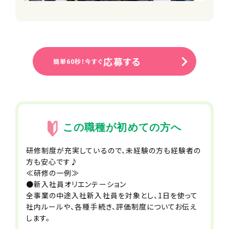
物禁止ルール
■パワハラ禁止ルール
■職場相談窓口
■社会保険完備（雇用・労災・健康・厚
生年金）
応募する
■健康診断
簡単60秒！今すぐ
■インフルエンザ予防接種補助制度
加入保険
雇用保険
労災保険
この職種が初めての方へ
厚生年金保険
健康保険
研修制度が充実しているので、未経験の方も経験者の
方も安心です♪
≪研修の一例≫
受動喫煙防止措置事項
●新入社員オリエンテーション
全社全面禁煙
全事業の中途入社新入社員を対象とし、1日を使って
社内ルールや、各種手続き、評価制度についてお伝え
試用期間
します。
6ヶ月（条件変更なし）