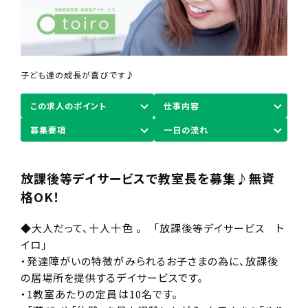
子ども達の笑顔に元気をもらっています♪
わたしたちと一緒に働きませんか？？
子ども達の成長が喜びです♪
この求人のポイント
仕事内容
募集要項
一日の流れ
放課後等デイサービスで教室長を募集♪無資
格OK！
◆大人だって、十人十色 。 「放課後等デイサービス ト
イロ」
・発達障がいの特徴がみられるお子さまの為に、放課後
の居場所を提供するデイサービスです。
・1教室あたりの定員は10名です。