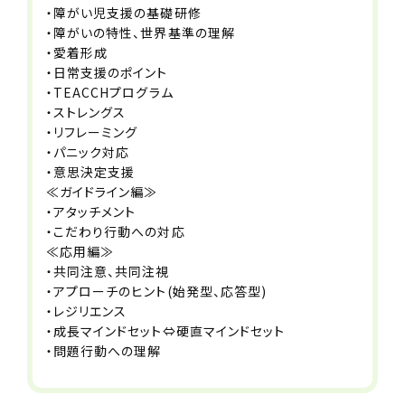
受講していただきます。
・障がい児支援の基礎研修
【歓迎】
・障がいの特性、世界基準の理解
・児童発達支援管理責任者
・愛着形成
・児童指導員任用資格
・日常支援のポイント
・社会福祉士
・TEACCHプログラム
・理学療法士
・ストレングス
・作業療法士
・リフレーミング
・言語聴覚士
・パニック対応
・心理学部卒業
・意思決定支援
≪ガイドライン編≫
※児童指導員任用資格とは
・アタッチメント
下記のいずれかに該当する方
・こだわり行動への対応
(1)大学４年制卒で社会福祉・教育・社
≪応用編≫
会の何れかの学部・学科卒業
・共同注意、共同注視
(2)児童福祉事業に２年以上在籍かつ
・アプローチのヒント(始発型、応答型)
３６０日以上従事した方
・レジリエンス
(3)社会福祉士、精神保健福祉士・教員
・成長マインドセット⇔硬直マインドセット
免許（幼／小／中／高）いずれかの所
・問題行動への理解
持者