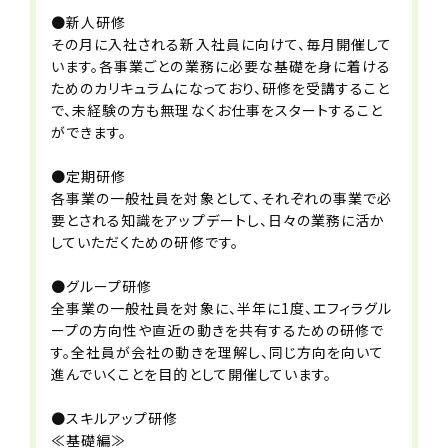
●新人研修
その月に入社される新入社員に向けて、毎月開催して
契約期間
います。各事業ごとの業務に必要な基礎を身に着ける
無期
ためのカリキュラムになっており、研修を受講すること
※定年66歳
で、未経験の方も無理なくお仕事をスタートすること
ができます。
休日・休暇
●定期研修
■シフト制／月8～10日休み
各事業の一般社員を対象として、それぞれの事業で必
■年末年始休み
要とされる知識をアップデートし、日々の業務に活か
■有給休暇（法定通り）
していただくための研修です。
■産前産後休暇（取得実績あり）
■育児休業
●グループ研修
■介護休業
全事業の一般社員を対象に、半年に1度、エフィラグル
■特別休暇（慶弔休暇を含む）
ープの方向性や直近の動きを共有するための研修で
す。全社員が会社の動きを理解し、同じ方向を向いて
必要資格・免許等
進んでいくことを目的として開催しています。
【必須】
■普通自動車運転免許（AT限定可）
●スキルアップ研修
■入社後に強度行動障害基礎研修を
≪基礎編≫