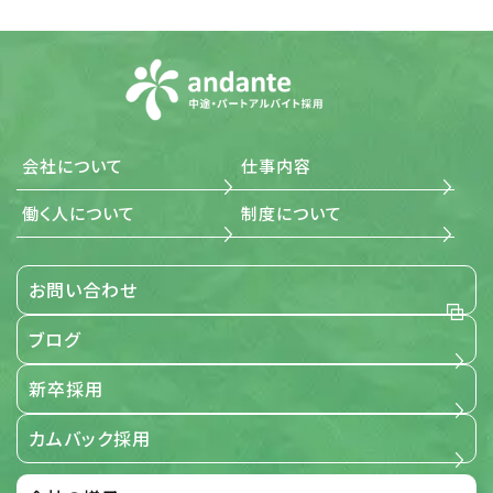
その原因を特定し、是正措置を講じます。
(4) 法令・規範の遵守 当社は、個人情報の取扱いに関する
法令、国が定める指針その他の規範を遵守します。また、当
社の個人情報管理規則を、これらの法令および指針その
他の規範に適合させます。
(5) 個人情報に関する本人の権利尊重 当社は、個人情報に
関して本人から情報の開示、訂正もしくは削除、または利
用もしくは提供の拒否を求められたとき、および苦情、相談
会社について
仕事内容
の申し出を受けたときは、個人情報に関する本人の権利を
尊重し、誠意をもって対応します。
働く人について
制度について
3. 適用範囲
お問い合わせ
当社が事業で取扱う全ての個人情報に関する取扱いを定め
るものです。
ブログ
【適用範囲】
新卒採用
4. 個人情報保護の取組み
カムバック採用
当社は、「個人情報保護に関する当社の考え方」および「個人
情報保護方針」に基づき、個人情報を取り扱っている部門ご
とに管理責任者を設置し、個人情報について細心の注意と