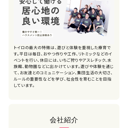
待遇・福利厚生
■入社祝い金
■交通費別途支給（上限30,000円/
月）
■車・バイク通勤可
18:30
※ガソリン代・駐車場補助あり（自社駐
清掃等
車場無）
トイロの最大の特徴は、遊びと体験を重視した療育で
■給与改定年2回
送迎から戻ったら、教室の清掃や、翌日の準備等を行
す。平日は毎日、おやつ作りや工作、リトミックなどのイ
■神奈川県外への転勤なし
います。
ベントを行い、休日には、いちご狩りやアスレチック、水
■副業可
族館、動物園などに出かけています。遊びや体験を通じ
■各種研修制度
て、お友達とのコミュニケーション、集団生活の大切さ、
※エフィラグループでは、年間約300回
ルールの重要性などを学び、社会性を育むことを目指
19:00
の研修が開催されています
しています。
■資格取得支援制度 （取得実績多
退勤
数）
残業はほとんどありません。(月平均3時間以内)
・保育士全額補助
・児童発達支援管理責任者（基礎研修・
補足研修・実践研修）全額補助
会社紹介
・関連資格全額補助
■キャリアコース選択制度