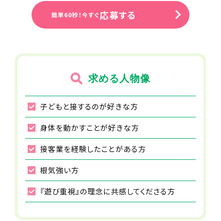
ンエクレア1階
応募する
簡単60秒！今すぐ
勤務先住所
JR各線「川崎駅」より徒歩11分
JR東海道本線(東京～熱海) 川崎駅か
ら徒歩で11分
JR南武線 川崎駅から徒歩で11分
求める人物像
JR京浜東北線 川崎駅から徒歩で11分
子どもと接するのが好きな方
事業所名
児童発達支援・放課後デイサービス ト
身体を動かすことが好きな方
イロ 川崎
15:00
接客業を経験したことがある方
おやつ・イベント
給与
おやつを食べて、その日のレクリエーションを行いま
根気強い方
月給34～57万
す。
『遊び重視』の理念に共感してくださる方
交通費
支給