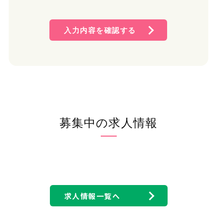
す。 そして、この方針に従い個人情報の適切な保護に努めま
す。
入力内容を確認する
2. 個人情報保護方針
(1) 個人情報管理規則の策定および個人情報保護マネジメ
ントシステムの継続的改善 当社は、役員および従業員に
個人情報保護の重要性を認識させ、個人情報を適切に利
用し、保護するための個人情報管理規則を策定し、個人情
報保護マネジメントシステムを着実に実施します。更に、維
持し、継続的に改善します。
(2) 個人情報の収集・利用・提供および目的外利用の禁止
当社は、事業活動において、個人情報をお預かりしている
募集中の求人情報
ことを考慮し、それぞれの業務実態に応じた個人情報保護
のための管理体制を確立すると共に、個人情報の収集、利
用、提供において所定の規則に従い適切に取扱います。ま
た、目的外利用は行わない、およびそのための措置を講じ
ます。
(3) 安全対策の実施並びに是正 当社は、個人情報の正確性
および安全性を確保するため、情報セキュリティに関する
諸規則に則り、個人情報へのアクセス管理、個人情報の持
求人情報一覧へ
ち出し手段の制限、外部からの不正アクセスの防止等の対
策を実施し、個人情報の漏洩、滅失またはき損の防止に努
めます。 また、安全対策上の問題が確認された場合など、