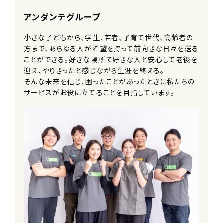
■メンター制度
アンダンテグループ
■社内留学制度
※他事業を経験しにいくことができま
小さな子どもから、学生、若者、子育て世代、高齢者の
す
方まで、あらゆる人が希望を持って前向きな日々を送る
■社内公募制度
ことができる。好きな場所で好きな人と安心して老後を
■選択型人事制度(FA制度)
迎え、やりきったと感じながら生涯を終える。
※個々の生活スタイルややりたいことに
そんな未来を信じ、困ったことがあったときに私たちの
合わせて転籍できます
サービスがお役に立てることを目指しています。
■家族利用手当
■コミュニケーション費補助
■サークル活動支援制度
■スポーツ観戦チケット配布
■社員紹介制度
■永年勤続手当
■退職金制度
■結婚・出産祝い金
■自社保育園無料利用制度
※一部時間無料対象外・空きがない場
合あり
■バレンタイン・お歳暮・お中元等贈り