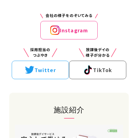
※月上限3万円
会社の様子をのぞいてみる
手当
・資格手当
Instagram
・通勤手当
・永年勤続手当
・メンター手当
採用担当の
放課後デイの
つぶやき
様子が分かる
雇用形態
17:30
Twitter
TikTok
正社員
帰りの会・送迎
勤務時間（勤務体系）
帰りの会を行い、子ども達を自宅に送ります。
平日：10時〜19時30分
土日祝、学校休業日：9時〜18時30分
実働8時間程度／シフト制
施設紹介
変形労働時間制（1か月単位：平均週
40時間）
※休憩：法定通り