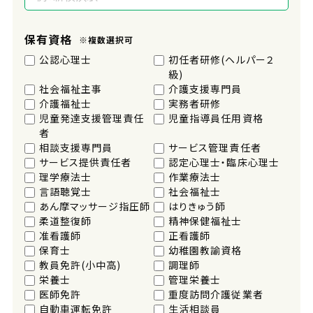
保有資格
※複数選択可
公認心理士
初任者研修(ヘルパー２
級)
社会福祉主事
介護支援専門員
介護福祉士
実務者研修
児童発達支援管理責任
児童指導員任用資格
者
相談支援専門員
サービス管理責任者
サービス提供責任者
認定心理士・臨床心理士
理学療法士
作業療法士
言語聴覚士
社会福祉士
あん摩マッサージ指圧師
はりきゅう師
柔道整復師
精神保健福祉士
准看護師
正看護師
保育士
幼稚園教諭資格
教員免許(小中高)
調理師
栄養士
管理栄養士
医師免許
重度訪問介護従業者
自動車運転免許
生活相談員