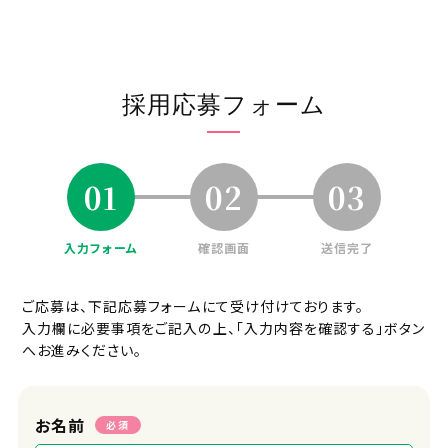
い
電動自転車の貸与があります
採用プロセス
採用応募フォーム
応募⇒一次面接(オンライン可)⇒二次
面接⇒内定
01
02
03
面接地
オンラインまたはエフィラグループ本社
(新横浜)
入力フォーム
確認画面
送信完了
受付担当者
ご応募は、下記応募フォームにて受け付けております。
採用担当
入力欄に必要事項をご記入の上、「入力内容を確認する」ボタン
へお進みください。
URL
https://efila.co.jp/recruit_top/
お名前
必須