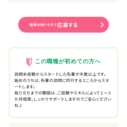
■選択型人事制度(FA制度)
※個々の生活スタイルややりたいことに
合わせて転籍できます
■コミュニケーション費補助
応募する
簡単60秒！今すぐ
■サークル活動支援制度
■スポーツ観戦チケット配布
■社員紹介制度
■家族利用手当
■永年勤続手当
■退職金制度
この職種が初めての方へ
■結婚・出産祝い金
■自社保育園無料利用制度
訪問未経験からスタートした先輩が半数以上です。
※一部時間無料対象外・空きがない場
始めのうちは、先輩の訪問に同行するところからスタ
合あり
ートします。
■バレンタイン・お歳暮・お中元等贈り
独り立ちまでの期間は、ご経験やスキルによって１～３
物禁止ルール
か月程度。しっかりサポートしますのでご安心ください
■パワハラ禁止ルール
ね♪
■職場相談窓口
■社会保険完備（雇用・労災・健康・厚
生年金）
■健康診断