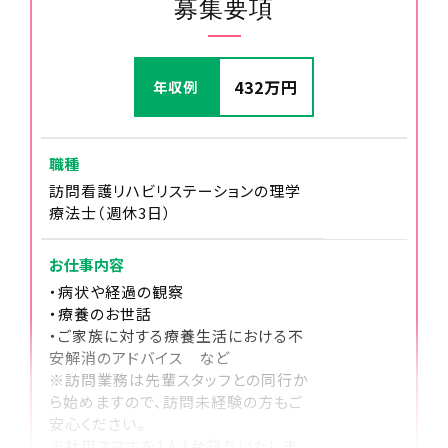
募集要項
12:30～13:30
休憩
432万円
年収例
職種
訪問看護リハビリステーションの理学
療法士（週休3日）
お仕事内容
・病状や経過の観察
・療養のお世話
・ご家族に対する療養生活における不
13:30～17:00
安解消のアドバイス など
※訪問業務は先輩スタッフとの同行か
午後の訪問
ら始めますので、訪問未経験の方もご
午後も2～４件のご利用者様のお宅を回ります。
安心ください。
※社用スマホを1人1台貸与いたしま