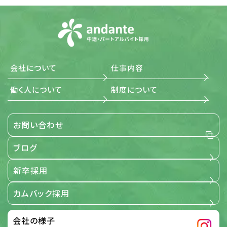
(4) 法令・規範の遵守 当社は、個人情報の取扱いに関する
法令、国が定める指針その他の規範を遵守します。また、当
社の個人情報管理規則を、これらの法令および指針その
他の規範に適合させます。
(5) 個人情報に関する本人の権利尊重 当社は、個人情報に
関して本人から情報の開示、訂正もしくは削除、または利
用もしくは提供の拒否を求められたとき、および苦情、相談
会社について
仕事内容
の申し出を受けたときは、個人情報に関する本人の権利を
尊重し、誠意をもって対応します。
働く人について
制度について
3. 適用範囲
お問い合わせ
当社が事業で取扱う全ての個人情報に関する取扱いを定め
るものです。
ブログ
【適用範囲】
新卒採用
4. 個人情報保護の取組み
カムバック採用
当社は、「個人情報保護に関する当社の考え方」および「個人
情報保護方針」に基づき、個人情報を取り扱っている部門ご
とに管理責任者を設置し、個人情報について細心の注意と
会社の様子
最大限の努力をもって、保護、管理を行っております。 この取