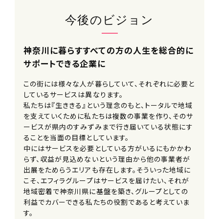
■インフルエンザ予防接種補助制度
今後のビジョン
加入保険
社会保険完備（雇用・労災・健康・厚生
神奈川に暮らすすべての方の人生を総合的に
年金）
サポートできる企業に
※法定通り
この街には様々な人が暮らしていて、それぞれに必要と
受動喫煙防止措置事項
しているサービスは異なります。
私たちは『生ききる』という理念のもと、トータルで地域
全社全面禁煙
を支えていくために私たちは複数の事業を作り、そのサ
ービスが県内のすみずみまで行き届いている状態にす
試用期間
ることを当面の目標としています。
6ヶ月（条件変更なし）
中にはサービスを必要としている方がいるにもかかわ
らず、収益が見込めないという理由から他の事業者が
出展をためらうエリアも存在します。そういった地域に
契約期間
こそ、エフィラグループはサービスを届けたい、それが
無期
地域密着で神奈川県に基盤を築き、グループとしての
※定年66歳
利益でカバーできる私たちの役割であると考えていま
す。