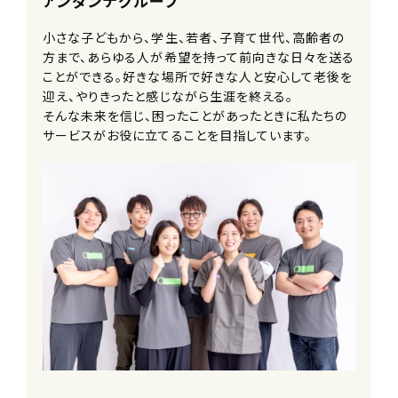
アンダンテグループ
小さな子どもから、学生、若者、子育て世代、高齢者の
待遇・福利厚生
方まで、あらゆる人が希望を持って前向きな日々を送る
■入社祝い金
ことができる。好きな場所で好きな人と安心して老後を
■交通費別途支給（上限30,000円/
迎え、やりきったと感じながら生涯を終える。
月）
そんな未来を信じ、困ったことがあったときに私たちの
■車・バイク通勤可
サービスがお役に立てることを目指しています。
※ガソリン代・駐車場補助あり（自社駐
車場無）
■給与改定年2回
■神奈川県外への転勤なし
■副業可
■各種研修制度
■資格取得支援制度
■キャリアコース選択制度
■メンター制度
■社内留学制度
※他事業を経験しにいくことができま
す
■社内公募制度