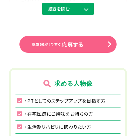
す。
続きを読む
※電子カルテやLINEワークスを導入し
ており、シームレスな情報交換・連絡が
行える体制を整えています。
住所（勤務地）
応募する
簡単60秒！今すぐ
神奈川県川崎市川崎区大島4-13-8 フ
ォンターナ川崎101
勤務先住所
17:00～17:30
京急大師線 港町駅から徒歩で18分
事務作業
求める人物像
ステーションに戻り、記録・報告等の事務作業を行い
事業所名
ます。
・PTとしてのステップアップを目指す方
マカロン訪問看護リハビリステーション
川崎
・在宅医療にご興味をお持ちの方
18:00
・生活期リハビリに携わりたい方
給与
退勤
月給36～40万円