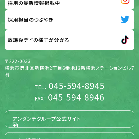
扱い要旨において「個人情報」とは、次の各号に該当する情
採用の最新情報掲載中
報のうち、ご本人さまを識別することができる情報をいうも
のとします。 応募サイト、お問い合わせフォーム、メール、その
他の方法で入力され、ご本人さまから当社に提供された情
採用担当のつぶやき
報 前号の他、当社がご本人さまから提供を受けた情報 及
び、全従業員から提供された情報
放課後デイの様子が分かる
【個人情報】
5. 個人情報の取扱い方針 (取得・利用目的、
〒222-0033
第三者提供)
横浜市港北区新横浜2丁目6番地13新横浜ステーションビル7
当社は、当社が展開する様々な事業活動に関して、個人情報
階
を各号の目的の達成に必要な範囲でのみ取得し、利用する
045-594-8945
ものとします。また、ご本人さまに個人情報を提供いただく場
TEL：
合には事前にその使用目的を明示し、ご本人さまに同意をい
ただくものとします。 当社は、特定の条件のものを除き、あら
045-594-8946
FAX：
かじめご本人さまの事前の同意を得ないで、ご本人さまの個
人情報を第三者に提供しません。 当社は、当社のグループ会
社と共同して事業活動を行う場合に必要となる、お名前並び
に職場およびご自宅の住所、電話番号、FAX番号、電子メー
アンダンテグループ公式サイト
ルアドレス等のご本人さまの個人情報につき、当該グループ
会社に提供することがあります。