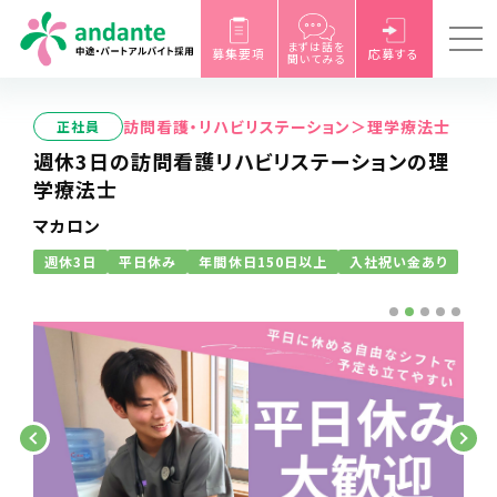
まずは話を
募集要項
応募する
聞いてみる
訪問看護・リハビリステーション＞理学療法士
正社員
週休3日の訪問看護リハビリステーションの理
学療法士
マカロン
週休3日
平日休み
年間休日150日以上
入社祝い金あり