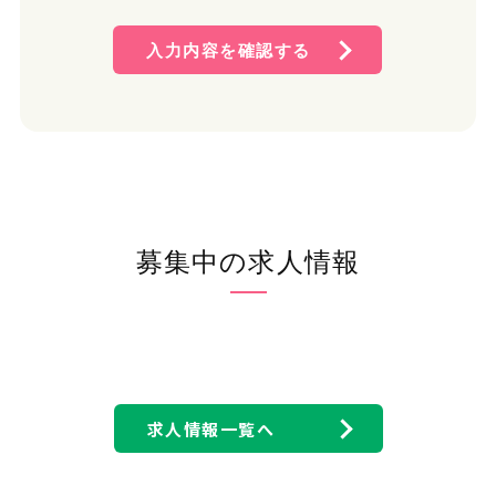
す。
入力内容を確認する
2. 個人情報保護方針
(1) 個人情報管理規則の策定および個人情報保護マネジメ
ントシステムの継続的改善 当社は、役員および従業員に
個人情報保護の重要性を認識させ、個人情報を適切に利
用し、保護するための個人情報管理規則を策定し、個人情
報保護マネジメントシステムを着実に実施します。更に、維
持し、継続的に改善します。
(2) 個人情報の収集・利用・提供および目的外利用の禁止
当社は、事業活動において、個人情報をお預かりしている
募集中の求人情報
ことを考慮し、それぞれの業務実態に応じた個人情報保護
のための管理体制を確立すると共に、個人情報の収集、利
用、提供において所定の規則に従い適切に取扱います。ま
た、目的外利用は行わない、およびそのための措置を講じ
ます。
(3) 安全対策の実施並びに是正 当社は、個人情報の正確性
および安全性を確保するため、情報セキュリティに関する
諸規則に則り、個人情報へのアクセス管理、個人情報の持
求人情報一覧へ
ち出し手段の制限、外部からの不正アクセスの防止等の対
策を実施し、個人情報の漏洩、滅失またはき損の防止に努
めます。 また、安全対策上の問題が確認された場合など、
その原因を特定し、是正措置を講じます。