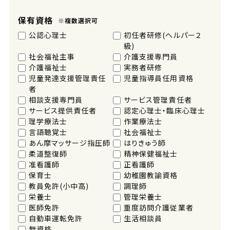
保有資格
※複数選択可
公認心理士
初任者研修(ヘルパー２
級)
社会福祉主事
介護支援専門員
介護福祉士
実務者研修
児童発達支援管理責任
児童指導員任用資格
者
相談支援専門員
サービス管理責任者
サービス提供責任者
認定心理士・臨床心理士
理学療法士
作業療法士
言語聴覚士
社会福祉士
あん摩マッサージ指圧師
はりきゅう師
柔道整復師
精神保健福祉士
准看護師
正看護師
保育士
幼稚園教諭資格
教員免許(小中高)
調理師
栄養士
管理栄養士
医師免許
重度訪問介護従業者
自動車運転免許
生活相談員
無資格