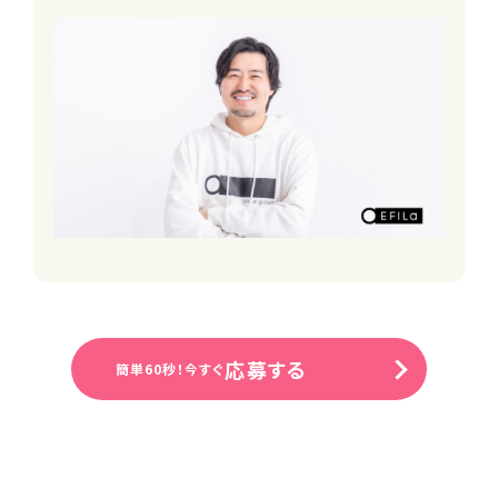
休日・休暇
«年間休日150日以上！»
■週休3日（土日は必ず出勤をお願い
します）
※GW・年末も土日は出勤をお願いしま
す
■有給休暇（法定通り）
■産前産後休暇（取得実績あり）
■育児休業
■介護休業
■特別休暇（慶弔休暇を含む）
必要資格・免許等
【必須要件】
・理学療法士資格
応募する
簡単60秒！今すぐ
・普通自動車運転免許（AT限定可）
・土日に必ず勤務できる方
※訪問未経験の方歓迎・ブランク有の
方も可
※運転に自信のない方はご相談くださ