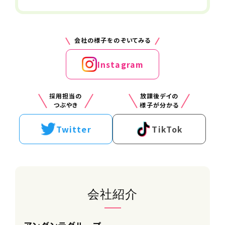
交通費
支給※規定あり
会社の様子をのぞいてみる
Instagram
手当
・インセンティブ
・資格手当
採用担当の
放課後デイの
つぶやき
様子が分かる
雇用形態
Twitter
TikTok
正社員
勤務時間（勤務体系）
9:00～18:00（休憩60分）
1ヶ月単位の変形労働時間制
週平均想定労働時間：32時間
会社紹介
※残業はほとんどありません。
※勤務開始日は面接時にご相談くださ
い。