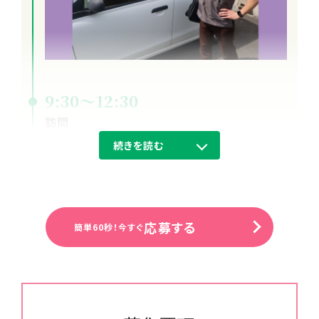
9:30～12:30
訪問
１～２件のご利用者様宅を回ります。
続きを読む
応募する
簡単60秒！今すぐ