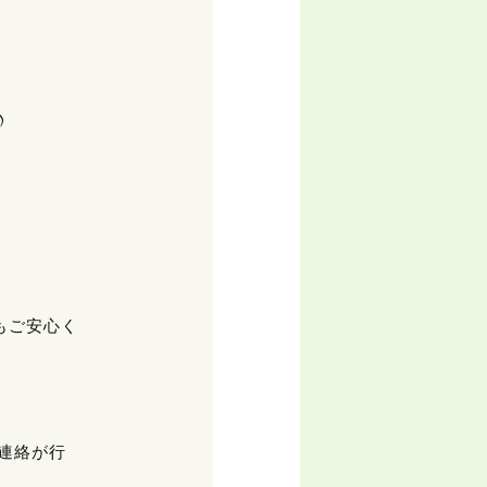
♪
もご安心く
連絡が行