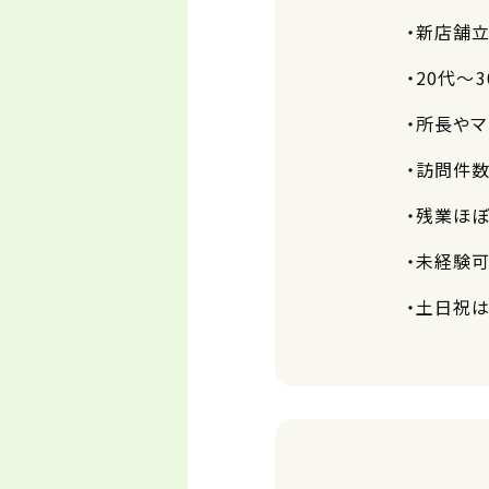
・新店舗
・20代～
・所長や
・訪問件
・残業ほ
・未経験可
・土日祝