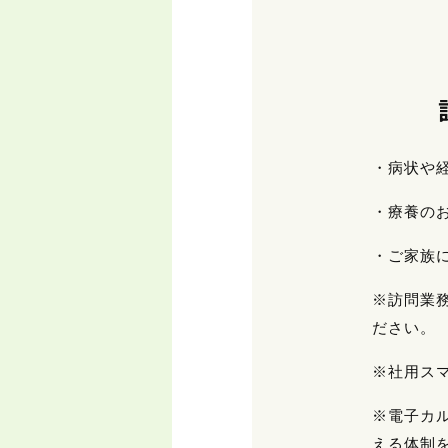
・病状や
・療養の
・ご家族
※訪問業
ださい。
※社用ス
※電子カ
える体制