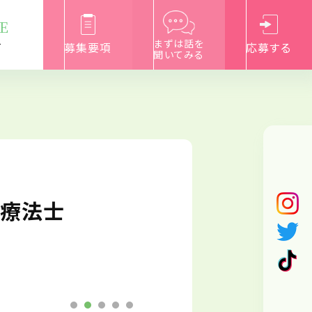
E
まずは話を
募集要項
応募する
て
聞いてみる
学療法士