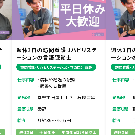
テ
週休3日の訪問看護リハビリステ
週休3日
ーションの言語聴覚士
ーション
訪問看護・リハビリステーション マカロン 秦野
訪問看護・リ
仕事内容
・病状や経過の観察
仕事内容
・療養のお世話
お
・ご家族に対する療養生活にお
勤務地
秦野市曽屋1-1-2 石塚店舗
勤務地
な
ける不安解消のアドバイス な
ど
最寄り駅
秦野
最寄り駅
の
※訪問業務は先輩スタッフとの
未
同行から始めますので、訪問未
給与
月給36～40万円
給与
経験の方もご安心ください。
い
※社用スマホを1人1台貸与い
上
週休3日
平日休み
年間休日150日以上
週休3日