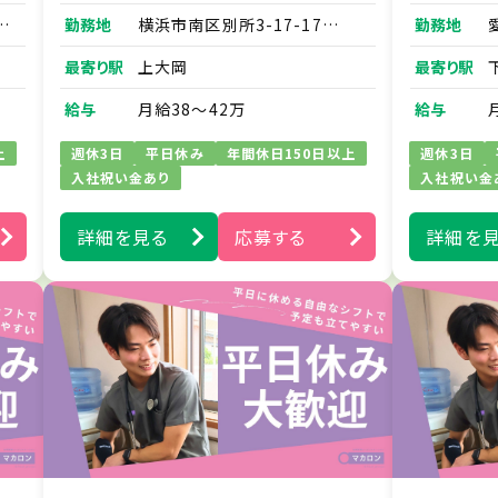
お
・ご家族に対する療養生活にお
ビ
勤務地
横浜市南区別所3-17-17
勤務地
な
ける不安解消のアドバイス な
ユナイト別所ベルナールブッフェ
C
ど
最寄り駅
上大岡
最寄り駅
201
の
※訪問業務は先輩スタッフとの
未
同行から始めますので、訪問未
給与
月給38～42万
給与
経験の方もご安心ください。
い
※社用スマホを1人1台貸与い
上
週休3日
平日休み
年間休日150日以上
週休3日
たします。
入社祝い金あり
入社祝い金
スを
※電子カルテやLINEワークスを
情報
導入しており、シームレスな情報
詳細を見る
応募する
詳細を
え
交換・連絡が行える体制を整え
ています。