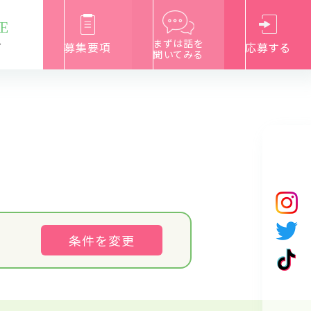
E
まずは話を
募集要項
応募する
て
聞いてみる
条件を変更