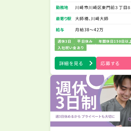
・ご家族に対する療養生活に
勤務地
川崎市川崎区東門前３丁目８
ける不安解消のアドバイス 
−３０ ラ・ポルトネ・エスト１
ど
最寄り駅
大師橋、川崎大師
※訪問業務は先輩スタッフと
同行から始めますので、訪問
給与
月給38～42万
経験の方もご安心ください。
※社用スマホを1人1台貸与
週休3日
平日休み
年間休日150日以
たします。
入社祝い金あり
※電子カルテやLINEワーク
導入しており、シームレスな
詳細を見る
応募する
交換・連絡が行える体制を整
ています。