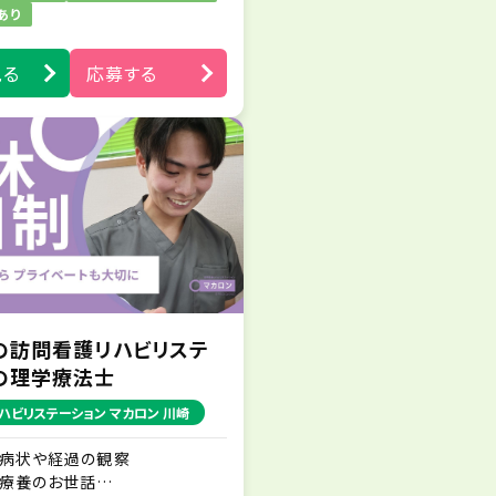
たします。
あり
※電子カルテやLINEワークスを
導入しており、シームレスな情報
見る
応募する
交換・連絡が行える体制を整え
ています。
の訪問看護リハビリステ
の理学療法士
ハビリステーション マカロン 川崎
・病状や経過の観察
・療養のお世話