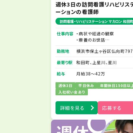
週休3日の訪問看護リハビリス
ーションの看護師
訪問看護・リハビリステーション マカロン 和田
仕事内容
・病状や経過の観察
・療養のお世話
・ご家族に対する療養生活に
勤務地
横浜市保土ヶ谷区仏向町7
ける不安解消のアドバイス 
ハイム田代202
ど
最寄り駅
和田町、上星川、星川
※訪問業務は先輩スタッフと
同行から始めますので、訪問
給与
月給38～42万
経験の方もご安心ください。
※社用スマホを1人1台貸与
週休3日
平日休み
年間休日150日以
たします。
入社祝い金あり
※電子カルテやLINEワーク
導入しており、シームレスな
詳細を見る
応募する
交換・連絡が行える体制を整
ています。