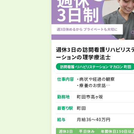
週休3日の訪問看護リハビリス
ーションの理学療法士
訪問看護・リハビリステーション マカロン 町田
仕事内容
・病状や経過の観察
・療養のお世話
・ご家族に対する療養生活に
勤務地
町田市高ヶ坂
ける不安解消のアドバイス 
ど
最寄り駅
町田
※訪問業務は先輩スタッフと
同行から始めますので、訪問
給与
月給36～40万円
経験の方もご安心ください。
※社用スマホを1人1台貸与
週休3日
平日休み
年間休日150日以