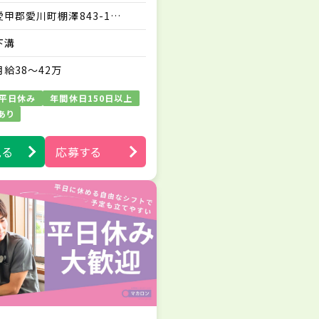
・ご家族に対する療養生活にお
愛甲郡愛川町棚澤843-1
ける不安解消のアドバイス な
osmo Villa Aikawa202
ど
下溝
※訪問業務は先輩スタッフとの
同行から始めますので、訪問未
月給38～42万
経験の方もご安心ください。
※社用スマホを1人1台貸与い
平日休み
年間休日150日以上
たします。
あり
※電子カルテやLINEワークスを
導入しており、シームレスな情報
見る
応募する
交換・連絡が行える体制を整え
ています。