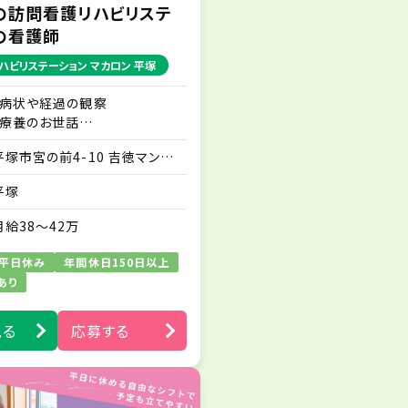
の訪問看護リハビリステ
の看護師
ハビリステーション マカロン 平塚
・病状や経過の観察
・療養のお世話
・ご家族に対する療養生活にお
平塚市宮の前4-10 吉徳マンシ
ける不安解消のアドバイス な
ョン302号室
ど
平塚
※訪問業務は先輩スタッフとの
同行から始めますので、訪問未
月給38～42万
経験の方もご安心ください。
※社用スマホを1人1台貸与い
平日休み
年間休日150日以上
たします。
あり
※電子カルテやLINEワークスを
導入しており、シームレスな情報
見る
応募する
交換・連絡が行える体制を整え
ています。