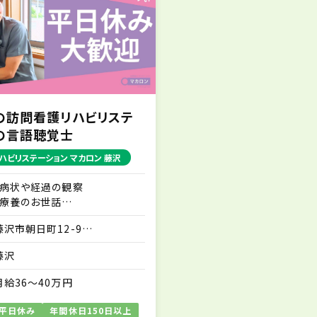
の訪問看護リハビリステ
の言語聴覚士
ハビリステーション マカロン 藤沢
・病状や経過の観察
・療養のお世話
・ご家族に対する療養生活にお
藤沢市朝日町12-9
ける不安解消のアドバイス な
藤沢朝日町ダイカンプラザ201
ど
藤沢
※訪問業務は先輩スタッフとの
同行から始めますので、訪問未
月給36～40万円
経験の方もご安心ください。
※社用スマホを1人1台貸与い
平日休み
年間休日150日以上