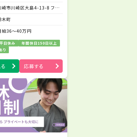
・ご家族に対する療養生活にお
川崎市川崎区大島4-13-8 フォ
ける不安解消のアドバイス な
ンターナ川崎101
ど
鈴木町
※訪問業務は先輩スタッフとの
同行から始めますので、訪問未
月給36～40万円
経験の方もご安心ください。
※社用スマホを1人1台貸与い
平日休み
年間休日150日以上
たします。
あり
※電子カルテやLINEワークスを
導入しており、シームレスな情報
見る
応募する
交換・連絡が行える体制を整え
ています。