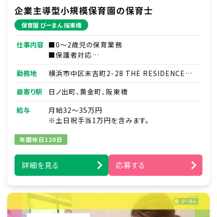
企業主導型小規模保育園の保育士
保育園 ぴーまん 阪東橋
仕事内容
■0～2歳児の保育業務
■保護者対応
■連絡帳・記録業務
勤務地
横浜市中区末吉町2-28 THE RESIDENCE
※ICTシステムを使用
HARU101号室
■各種研修参加
最寄り駅
日ノ出町、黄金町、阪東橋
■見学対応
■調理補助
給与
月給32～35万円
■ほか付随する業務
※土日祝手当1万円を含みます。
年間休日120日
詳細を見る
応募する