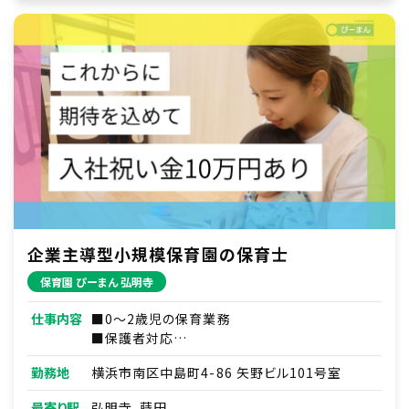
企業主導型小規模保育園の保育士
保育園 ぴーまん 弘明寺
仕事内容
■0～2歳児の保育業務
■保護者対応
■連絡帳・記録業務
勤務地
横浜市南区中島町4-86 矢野ビル101号室
※ICTシステムを使用
■各種研修参加
最寄り駅
弘明寺、蒔田