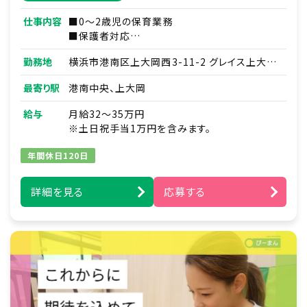
仕事内容
■0～2歳児の保育業務
■保護者対応
■連絡帳・記録業務
勤務地
横浜市港南区上大岡西3-11-2 グレイス上大岡
※ICTシステムを使用
1階
■各種研修参加
最寄り駅
港南中央、上大岡
■見学対応
■調理補助
給与
月給32～35万円
■ほか付随する業務
※土日祝手当1万円を含みます。
年間休日120日
詳細を見る
応募する