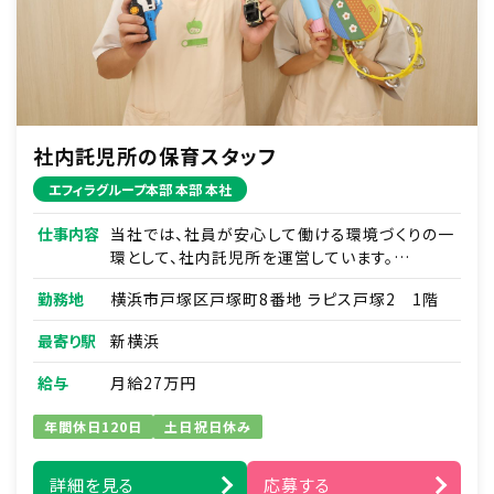
社内託児所の保育スタッフ
エフィラグループ本部 本部 本社
仕事内容
当社では、社員が安心して働ける環境づくりの一
環として、社内託児所を運営しています。
子どもたち一人ひとりに寄り添い、働く親を支え
勤務地
横浜市戸塚区戸塚町8番地 ラピス戸塚2 1階
る保育を一緒に行っていただける保育士を募集
します。
最寄り駅
新横浜
・年齢に応じた保育・見守り
給与
月給27万円
・生活習慣のサポート（食事・午睡・排泄など）
・保護者（社員）への連絡・コミュニケーション
年間休日120日
土日祝日休み
※弊社が運営する保育園（企業主導型・認可保
詳細を見る
応募する
育所）での勤務をお願いすることがあります。