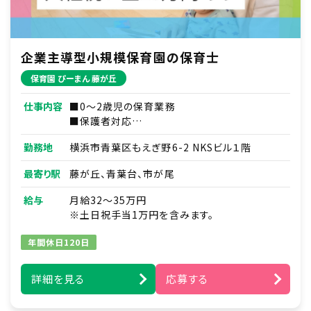
企業主導型小規模保育園の保育士
保育園 ぴーまん 藤が丘
仕事内容
■0～2歳児の保育業務
■保護者対応
■連絡帳・記録業務
勤務地
横浜市青葉区もえぎ野6-2 NKSビル１階
※ICTシステムを使用
■各種研修参加
最寄り駅
藤が丘、青葉台、市が尾
■見学対応
■調理補助
給与
月給32～35万円
■ほか付随する業務
※土日祝手当1万円を含みます。
年間休日120日
詳細を見る
応募する