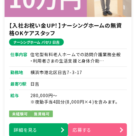
【入社お祝い金UP！】ナーシングホームの無資
格OKケアスタッフ
ナーシングホーム パセリ 日吉
仕事内容
住宅型有料老人ホームでの訪問介護業務全般
・利用者さまの生活支援と身体介助
・利用者さまとのコミュニケーション
勤務地
横浜市港北区日吉7-3-17
・リハビリのお手伝い
・食事や入浴の介助 など
最寄り駅
日吉
・看護師との連携
給与
280,000円～
※夜勤があります
※夜勤手当4回分(8,000円×４)を含みます。
未経験可
無資格可
詳細を見る
応募する