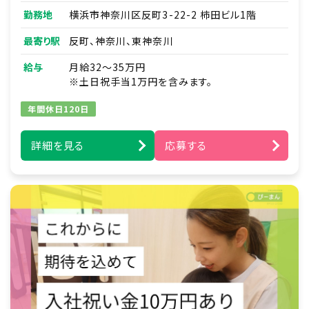
■連絡帳・記録業務
勤務地
横浜市神奈川区反町3-22-2 柿田ビル1階
※ICTシステムを使用
■各種研修参加
最寄り駅
反町、神奈川、東神奈川
■見学対応
■調理補助
給与
月給32～35万円
■ほか付随する業務
※土日祝手当1万円を含みます。
年間休日120日
詳細を見る
応募する