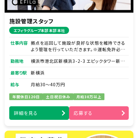
施設管理スタッフ
エフィラグループ本部 本部 本社
仕事内容
拠点を巡回して施設が良好な状態を維持できる
よう管理を行っていただきます。※運転免許必須
※
勤務地
横浜市港北区新横浜3-2-3 エピックタワー新横
浜 19F
※先輩のＯＪＴのもと、下記の業務をお願い致し
最寄り駅
新横浜
ます。
■拠点巡回・管理
給与
月給30～40万円
・稼働していない拠点の郵便物
・チラシの回収
年間休日120日
土日祝日休み
月給30万以上
・外れている防犯カメラの設置
■維持補修
詳細を見る
応募する
・建物の簡易な修繕（壁の補修、ドアノブ調整な
ど）
・家具や棚の組み立て ・買い出し
■物品管理・破棄