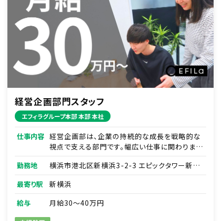
経営企画部門スタッフ
エフィラグループ本部 本部 本社
仕事内容
経営企画部は、企業の持続的な成長を戦略的な
視点で支える部門です。幅広い仕事に関わります
が、最初から全部を任せることはありません。得
勤務地
横浜市港北区新横浜3-2-3 エピックタワー新横
意なところから少しずつ、先輩と一緒に進めてい
浜 19F
きます。
最寄り駅
新横浜
【主な仕事内容】
給与
月給30～40万円
■経営戦略の立案・策定
・市場分析、競合分析を基にした中長期的な経営