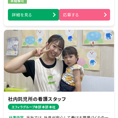
未経験可
戦略の策定
・経営方針や事業計画の立案
詳細を見る
応募する
■予算管理・予測
・年度予算の編成と管理
・月次／四半期の予実管理と分析、改善策の提
案
■事業計画の実行と管理
・各部門と連携した事業計画の進捗管理
・KPI（重要業績評価指標）の設定とモニタリング
■市場調査・分析
・業界動向、顧客動向、競合企業の調査
・経営判断に必要なデータ分析と報告
※ほかにもリスク管理やガバナンス強化など、経
社内託児所の看護スタッフ
営企画の幅広い領域に携われます。まずはあな
たの強みを活かせる仕事からお任せします。
エフィラグループ本部 本部 本社
仕事内容
当社では、社員が安心して働ける環境づくりの一