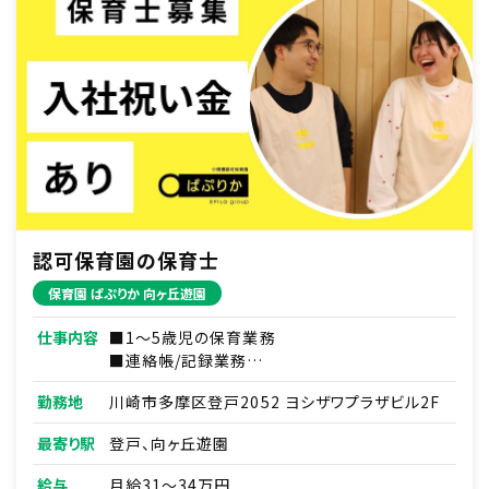
・寄付物品の引き取り、各拠点への運搬
・不要になった家具や備品の解体
・搬出粗大ごみの手配、処分場への車での持ち込
み
■専門・電気設備
・簡易的な電気工事 ・照明の交換
■物件内見
・写真撮影
・水回りやインフラ、駐車場棟の確認
認可保育園の保育士
保育園 ぱぷりか 向ヶ丘遊園
仕事内容
■1～5歳児の保育業務
■連絡帳/記録業務
■各種研修参加
勤務地
川崎市多摩区登戸2052 ヨシザワプラザビル2F
■保護者/見学対応 など
最寄り駅
登戸、向ヶ丘遊園
給与
月給31～34万円