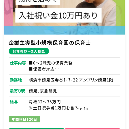
企業主導型小規模保育園の保育士
保育園 ぴーまん 鶴見
仕事内容
■0～2歳児の保育業務
■保護者対応
■連絡帳・記録業務
勤務地
横浜市鶴見区寺谷1-7-22 アンブリン鶴見1階
※ICTシステムを使用
■各種研修参加
最寄り駅
鶴見、京急鶴見
■見学対応
■調理補助
給与
月給32～35万円
■ほか付随する業務
※土日祝手当1万円を含みます。
年間休日120日