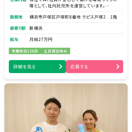
環として、社内託児所を運営しています。
子どもたち一人ひとりに寄り添い、働く親を支え
勤務地
横浜市戸塚区戸塚町8番地 ラピス戸塚2 1階
る保育を一緒に行っていただける看護師を募集
します。
最寄り駅
新横浜
・年齢に応じた保育・見守り
給与
月給27万円
・生活習慣のサポート（食事・午睡・排泄など）
・保護者（社員）への連絡・コミュニケーション
年間休日120日
土日祝日休み
※弊社が運営する保育園（企業主導型・認可保
詳細を見る
応募する
育所）での勤務をお願いすることがあります。