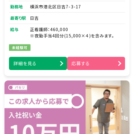
・薬の管理
勤務地
横浜市港北区日吉7-3-17
・主治医の指示に基づく在宅医療処置
（経管栄養、吸引、吸入、血糖値チェック、インスリ
最寄り駅
日吉
ン対応、HOT管理 など）
・緊急時の対応（主治医・ご家族・ホーム長への
給与
正看護師：460,000
報告連絡、救急対応）
※夜勤手当4回分(15,000×４)を含みます。
・ご家族との信頼関係づくり（生活〈ケア〉プラン、
ターミナルケア）
未経験可
・上記に付随する記録、申し送り業務、各種ミー
ティング、懇談会 等
詳細を見る
応募する
・介護スタッフとの連携（協力、支援、介護業務あ
り）