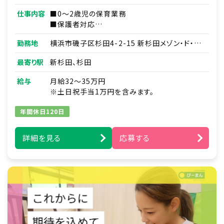
仕事内容
■0～2歳児の保育業務
■保護者対応
■連絡帳・記録業務
勤務地
横浜市磯子区杉田4-2-15 新杉田メゾン・ド・ヴ
※ICTシステムを使用
ァロン１F
■各種研修参加
最寄り駅
新杉田、杉田
■見学対応
■調理補助
給与
月給32～35万円
■ほか付随する業務
※土日祝手当1万円を含みます。
年間休日120日
詳細を見る
応募する