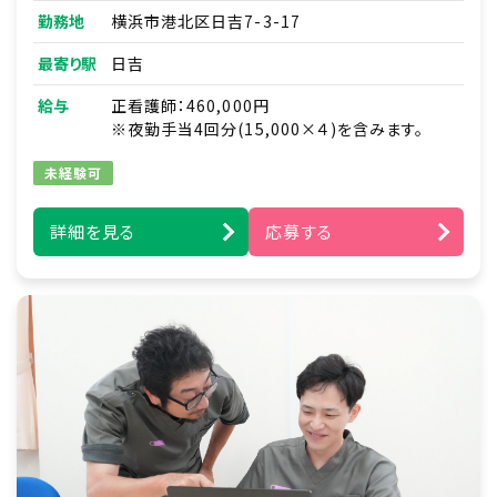
■入院患者さんの退院調整・在宅移行支援
勤務地
横浜市港北区日吉7-3-17
■地域の医療機関・介護施設との連携調整、挨
拶まわり
最寄り駅
日吉
■患者さんやご家族からの医療・介護に関する相
談/新規契約対応
給与
正看護師：460,000円
■入居相談の問い合わせ対応・現地調査
※夜勤手当4回分(15,000×４)を含みます。
■健康管理全般・薬の管理
■主治医の指示に基づく在宅医療処置
未経験可
■緊急時の対応（主治医・ご家族・ホーム長への
報告連絡、救急対応）
詳細を見る
応募する
■各種カンファレンスへの参加 など