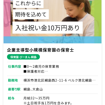
企業主導型小規模保育園の保育士
保育園 ぴーまん 綱島
仕事内容
■0～2歳児の保育業務
■保護者対応
■連絡帳・記録業務
勤務地
横浜市港北区綱島西2-11-6 ベルク港北綱島1
※ICTシステムを使用
階
■各種研修参加
最寄り駅
綱島、大倉山
■見学対応
■調理補助
給与
月給32～35万円
■ほか付随する業務
※土日祝手当1万円を含みます。