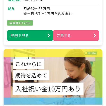
■見学対応
■調理補助
給与
月給32～35万円
■ほか付随する業務
※土日祝手当1万円を含みます。
年間休日120日
詳細を見る
応募する