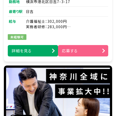
勤務地
横浜市港北区日吉7-3-17
・リハビリのお手伝い
・食事や入浴の介助 など
最寄り駅
日吉
・看護師との連携
給与
介護福祉士：302,000円
※夜勤があります
実務者研修：283,000円
初任者研修：282,000円
未経験可
※夜勤手当4回分(8,000円×４)を含みます。
詳細を見る
応募する