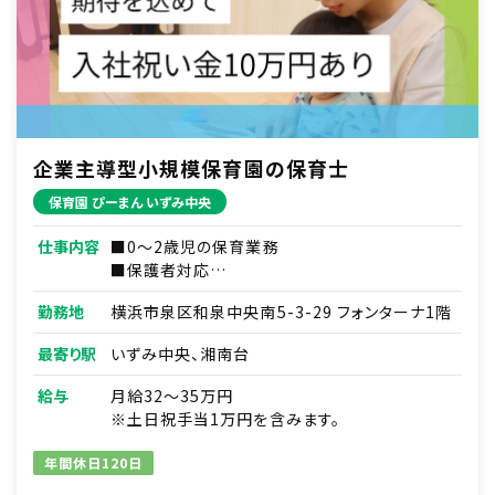
企業主導型小規模保育園の保育士
保育園 ぴーまん いずみ中央
仕事内容
■0～2歳児の保育業務
■保護者対応
■連絡帳・記録業務
勤務地
横浜市泉区和泉中央南5-3-29 フォンターナ1階
※ICTシステムを使用
■各種研修参加
最寄り駅
いずみ中央、湘南台
■見学対応
■調理補助
給与
月給32～35万円
■ほか付随する業務
※土日祝手当1万円を含みます。
年間休日120日