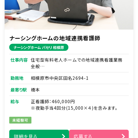
ナーシングホームの地域連携看護師
ナーシングホーム パセリ 相模原
仕事内容
住宅型有料老人ホームでの地域連携看護業務
全般
■入院患者さんの退院調整・在宅移行支援
勤務地
相模原市中央区田名2694-1
■地域の医療機関・介護施設との連携調整、挨
拶まわり
最寄り駅
橋本
■患者さんやご家族からの医療・介護に関する相
談/新規契約対応
給与
正看護師：460,000円
■入居相談の問い合わせ対応・現地調査
※夜勤手当4回分(15,000×４)を含みます。
■健康管理全般・薬の管理
■主治医の指示に基づく在宅医療処置
未経験可
■緊急時の対応（主治医・ご家族・ホーム長への
報告連絡、救急対応）
詳細を見る
応募する
■各種カンファレンスへの参加 など