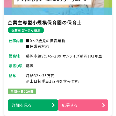
企業主導型小規模保育園の保育士
保育園 ぴーまん 藤沢
仕事内容
■0～2歳児の保育業務
■保護者対応
■連絡帳・記録業務
勤務地
藤沢市藤沢545-209 サンライズ藤沢101号室
※ICTシステムを使用
■各種研修参加
最寄り駅
藤沢
■見学対応
■調理補助
給与
月給32～35万円
■ほか付随する業務
※土日祝手当1万円を含みます。
年間休日120日
詳細を見る
応募する